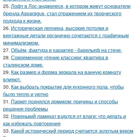
25.
Лофт в Лос-анджелесе, в котором живут основатели
бренда Asparagus, стал отражением их творческого
подхода к жизни.
26.
Историческая лепнина, высокие потолки и
винтажные детали органично сочетаются с графичным
минимализмом.
27.
Объём, фактура и характер - барельеф на стене.
28.
Современное чтение классики: квартира в
сталинском доме.
29.
Как размер и форма зеркала на ванную комнату
влияют.
30.
Как выбрать покрытие для кухонного пола, чтобы
было тепло и уютно
31.
Паркет поднялся домиком: причины и способы
решения проблемы
32.
Новенький ламинат вздулся от влаги: что делать и
как избежать повторения
33.
Какой исторический период считается золотым веком