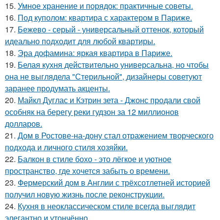
15.
Умное хранение и порядок: практичные советы.
16.
Под куполом: квартира с характером в Париже.
17.
Бежево - серый - универсальный оттенок, который
идеально подходит для любой квартиры.
18.
Эра дофамина: яркая квартира в Париже.
19.
Белая кухня действительно универсальна, но чтобы
она не выглядела "Стерильной", дизайнеры советуют
заранее продумать акценты.
20.
Майкл Дуглас и Кэтрин зета - Джонс продали свой
особняк на берегу реки гудзон за 12 миллионов
долларов.
21.
Дом в Ростове-на-дону стал отражением творческого
подхода и личного стиля хозяйки.
22.
Балкон в стиле бохо - это лёгкое и уютное
пространство, где хочется забыть о времени.
23.
Фермерский дом в Англии с трёхсотлетней историей
получил новую жизнь после реконструкции.
24.
Кухня в неоклассическом стиле всегда выглядит
элегантно и утончённо.