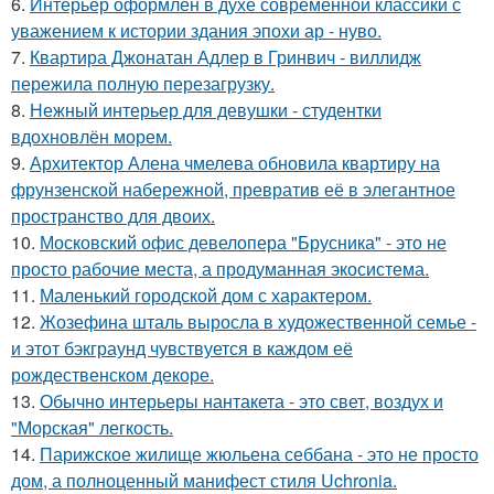
6.
Интерьер оформлен в духе современной классики с
уважением к истории здания эпохи ар - нуво.
7.
Квартира Джонатан Адлер в Гринвич - виллидж
пережила полную перезагрузку.
8.
Нежный интерьер для девушки - студентки
вдохновлён морем.
9.
Архитектор Алена чмелева обновила квартиру на
фрунзенской набережной, превратив её в элегантное
пространство для двоих.
10.
Московский офис девелопера "Брусника" - это не
просто рабочие места, а продуманная экосистема.
11.
Маленький городской дом с характером.
12.
Жозефина шталь выросла в художественной семье -
и этот бэкграунд чувствуется в каждом её
рождественском декоре.
13.
Обычно интерьеры нантакета - это свет, воздух и
"Морская" легкость.
14.
Парижское жилище жюльена себбана - это не просто
дом, а полноценный манифест стиля Uchronia.