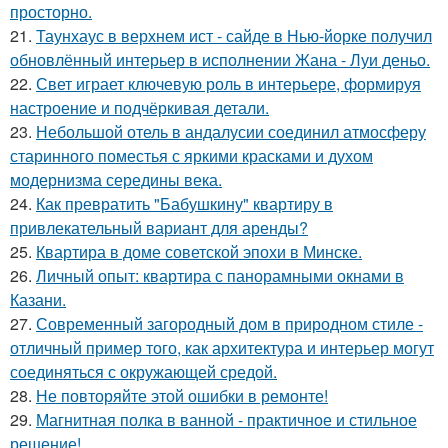
просторно.
21.
Таунхаус в верхнем ист - сайде в Нью-йорке получил
обновлённый интерьер в исполнении Жана - Луи деньо.
22.
Свет играет ключевую роль в интерьере, формируя
настроение и подчёркивая детали.
23.
Небольшой отель в андалусии соединил атмосферу
старинного поместья с яркими красками и духом
модернизма середины века.
24.
Как превратить "Бабушкину" квартиру в
привлекательный вариант для аренды?
25.
Квартира в доме советской эпохи в Минске.
26.
Личный опыт: квартира с панорамными окнами в
Казани.
27.
Современный загородный дом в природном стиле -
отличный пример того, как архитектура и интерьер могут
соединяться с окружающей средой.
28.
Не повторяйте этой ошибки в ремонте!
29.
Магнитная полка в ванной - практичное и стильное
решение!