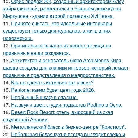
10.
Офис продаж ЖК, созданный архитектором Алсу
хайрутдиновой, разместился в бывшем доме купца
Меркулова - здании второй половины Xviii века.
11.
Принято считать, что идеальные интерьеры
существуют только для журналов, а жить в них
невозможно.
12.
Оригинальность часто из нового взгляда на
привычные вещи рождается.
13.
Архитектор и основатель бюро Archistories Кира
шаева создала для клиники интерьер, который ломает
привычные представления о медпространствах.
14.
Как не сделать интерьер как у всех?
15.
Pantone: каким будет цвет года 2026.
16.
Необычный шкаф в спальне.
17.
На звук и цвет: студия подкастов Podimo в Осло.
18.
Desert Rock Resort: отель, выросший из скал
саудовской Аравии.
19.
Металлический блеск в бизнес-центре "Кристалл".
20.
Небольшая белая кухня всегда выглядит свежо и