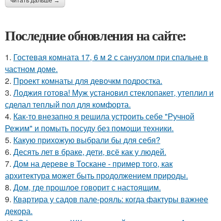
читать дальше →
Последние обновления на сайте:
1.
Гостевая комната 17, 6 м 2 с санузлом при спальне в
частном доме.
2.
Проект комнаты для девочкм подростка.
3.
Лоджия готова! Муж установил стеклопакет, утеплил и
сделал теплый пол для комфорта.
4.
Как-то внезапно я решила устроить себе "Ручной
Режим" и помыть посуду без помощи техники.
5.
Какую прихожую выбрали бы для себя?
6.
Десять лет в браке, дети, всё как у людей.
7.
Дом на дереве в Тоскане - пример того, как
архитектура может быть продолжением природы.
8.
Дом, где прошлое говорит с настоящим.
9.
Квартира у садов пале-рояль: когда фактуры важнее
декора.