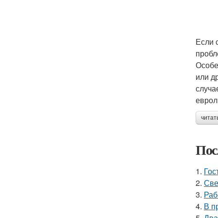
Если 
пробл
Особе
или д
случа
еврол
читат
Пос
1.
Гос
2.
Све
3.
Раб
4.
В п
5.
Два