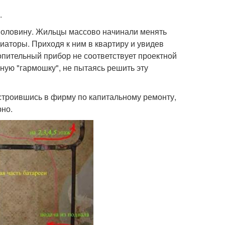
.
аполовину. Жильцы массово начинали менять
аторы. Приходя к ним в квартиру и увидев
опительный прибор не соответствует проектной
ую "гармошку", не пытаясь решить эту
строившись в фирму по капитальному ремонту,
но.