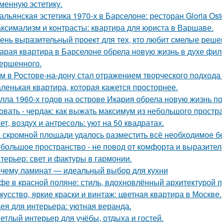
менную эстетику.
альянская эстетика 1970-х в Барселоне: ресторан Gloria Oste
ксимализм и контрасты: квартира для юриста в Варшаве.
ень выразительный проект для тех, кто любит смелые реше
арая квартира в Барселоне обрела новую жизнь в духе фило
ершенного.
м в Ростове-на-дону стал отражением творческого подхода 
ленькая квартира, которая кажется просторнее.
лла 1960-х годов на острове Икария обрела новую жизнь п
овать - чердак: как выжать максимум из небольшого простр
ет, воздух и антресоль: уют на 50 квадратах.
 скромной площади удалось разместить всё необходимое бе
большое пространство - не повод от комфорта и выразител
терьер: свет и фактуры в гармонии.
чему ламинат — идеальный выбор для кухни
фе в красной поляне: стиль, вдохновлённый архитектурой 
кусство, яркие краски и винтаж: цветная квартира в Москве.
ея для интерьера: уютная веранда.
етлый интерьер для учёбы, отдыха и гостей.