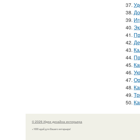
37.
Уд
38.
До
39.
Иг
40.
Эк
41.
Пр
42.
Де
43.
Ка
44.
Пр
45.
Ка
46.
Ую
47.
Ор
48.
Ка
49.
Тр
50.
Ка
© 2026 Идеи дизайна интерьера
+1000 идей для Вашего интерьера!