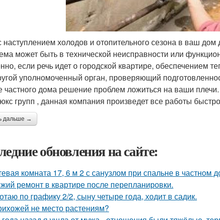
с наступлением холодов и отопительного сезона в ваш дом д
ема может быть в технической неисправности или функцио
нно, если речь идет о городской квартире, обеспечением 
ругой уполномоченный орган, проверяющий подготовленност
е частного дома решение проблем ложиться на ваши плечи
юкс групп , данная компания произведет все работы быстро 
ь дальше →
ледние обновления на сайте:
тевая комната 17, 6 м 2 с санузлом при спальне в частном д
жий ремонт в квартире после перепланировки.
отаю по графику 2/2, сыну четыре года, ходит в садик.
рихожей не место растениям?
 года назад я ушла от мужа - отношения были тяжёлые, тер