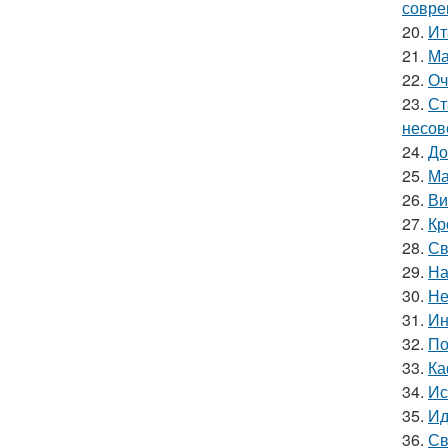
совре
20.
Ит
21.
Ма
22.
Оч
23.
Ст
несов
24.
До
25.
Ма
26.
Ви
27.
Кр
28.
Св
29.
На
30.
Не
31.
Ин
32.
По
33.
Ка
34.
Ис
35.
Ид
36.
Св