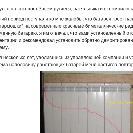
улся на этот пост Засем ругяеся, насяльника и вспомнилось
ний период поступали ко мне жалобы, что батарея греет н
"гармошки" на современные красивые биметаллические ради
менную батарею, я им отвечал, что вами установленный от
ентации и рекомендовал установить обратно демонтированн
ему.
я несколько лет, уволившись из управляющей компании и у
ема наполовину работающих батарей меня настигла повтор