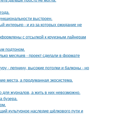
года.
ункциональности выстроен.
ый интерьер - и из-за которых ожидание не
оформлены с отсылкой к круизным лайнерам
ным подтоном.
лько месяцев - проект сделали в формате
ру - лепнину, высокие потолки и балконы - но
чие места, а продуманная экосистема.
 для журналов, а жить в них невозможно.
а бузера.
ом.
щий культурное наследие шёлкового пути и