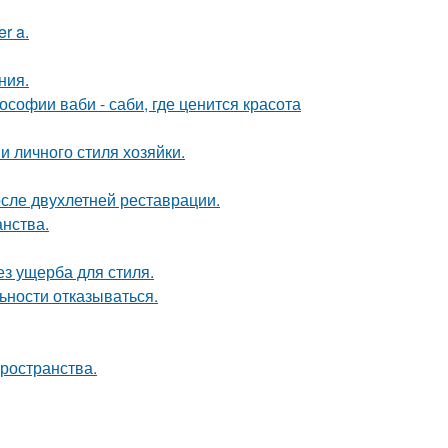
r a.
ния.
софии ваби - саби, где ценится красота
и личного стиля хозяйки.
осле двухлетней реставрации.
анства.
з ущерба для стиля.
ьности отказываться.
пространства.