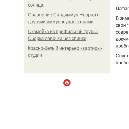
солнца.
Наткн
Сравнение Сандиммун Неорал с
В зим
другими иммуносупрессорами
свои 
совре
Скамейка из профильной трубы.
докум
Сборка лавочки без спинки
пробл
Красно-белый интерьер квартиры-
Спуст
студии
пробл