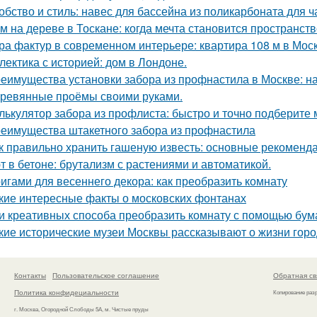
обство и стиль: навес для бассейна из поликарбоната для ч
м на дереве в Тоскане: когда мечта становится пространств
ра фактур в современном интерьере: квартира 108 м в Моск
лектика с историей: дом в Лондоне.
еимущества установки забора из профнастила в Москве: на
ревянные проёмы своими руками.
лькулятор забора из профлиста: быстро и точно подберите
еимущества штакетного забора из профнастила
к правильно хранить гашеную известь: основные рекоменд
т в бетоне: брутализм с растениями и автоматикой.
игами для весеннего декора: как преобразить комнату
кие интересные факты о московских фонтанах
и креативных способа преобразить комнату с помощью бум
кие исторические музеи Москвы рассказывают о жизни гор
Контакты
Пользовательское соглашение
Обратная св
Политика конфидециальности
Копирование раз
г. Москва, Огородной Слободы 5А, м. Чистые пруды