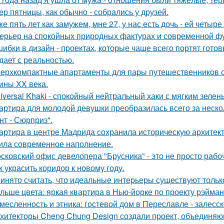
ер пятницы, как обычно - собрались у друзей.
же пять лет как замужем, мне 27, у нас есть дочь - ей четыре 
ерьер на спокойных природных фактурах и современной ф
шибки в дизайн - проектах, которые чаще всего портят готов
дает с реальностью.
ерхкомпактные апартаменты для пары путешественников 
ины XX века.
iversal Khaki - спокойный нейтральный хаки с мягким зеле
артира для молодой девушки преобразилась всего за неско
нт - Сюрприз".
артира в центре Мадрида сохранила историческую архитекту
ила современное наполнение.
сковский офис девелопера "Брусника" - это не просто рабо
к украсить коридор к новому году.
инято считать, что идеальные интерьеры существуют только
льше цвета: яркая квартира в Нью-йорке по проекту рэйман
месленность и этника: гостевой дом в Переславле - залесск
хитекторы Cheng Chung Design создали проект, объединяю