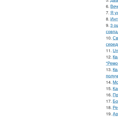
6.
Веч
7.
Я у
8.
Инт
9.
3 о
совпа
10.
Св
серед
11.
Un
12.
Кв
"Ремо
13.
Кв
получ
14.
Мо
15.
Ка
16.
Пр
17.
Бо
18.
Ре
19.
Ар