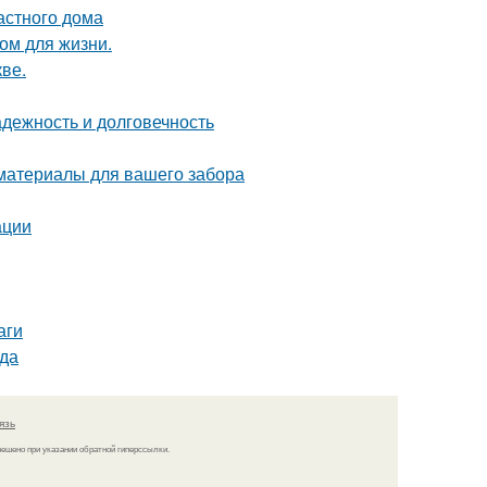
астного дома
ом для жизни.
ве.
дежность и долговечность
 материалы для вашего забора
ации
аги
ода
язь
решено при указании обратной гиперссылки.