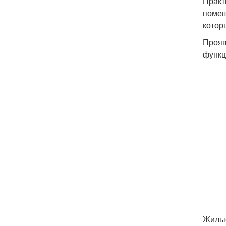
Практ
помещ
котор
Прояв
функц
Жилы