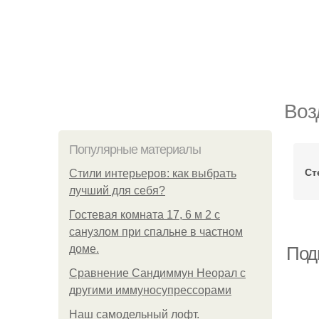
Воз
Популярные материалы
Ст
Стили интерьеров: как выбрать
лучший для себя?
Гостевая комната 17, 6 м 2 с
санузлом при спальне в частном
доме.
Под
Сравнение Сандиммун Неорал с
другими иммуносупрессорами
Наш самодельный лофт.