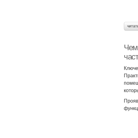
читат
Чем
час
Ключе
Практ
помещ
котор
Прояв
функц