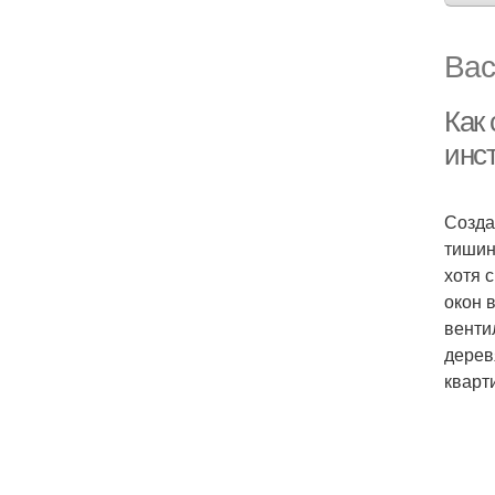
Вас
Как
инс
Созда
тишин
хотя 
окон 
венти
дерев
кварт