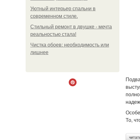
Уютный интерьер спальни в
современном стиле.
Стильный ремонт в двушке - мечта
реальностью стала!
Чистка обоев: необходимость или
лишнее
Подва
высту
полно
надеж
Особе
То, ч
читат