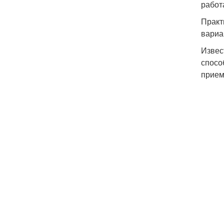
работ
Практ
вариа
Извес
спосо
прием