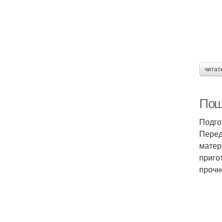
читат
Пош
Подго
Перед
матер
приго
прочн