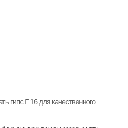
ть гипс Г 16 для качественного
ый для выравнивания стен, потолков, а также