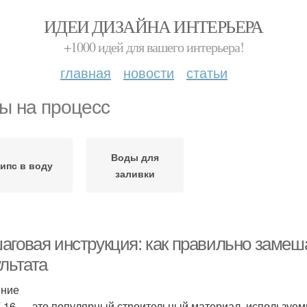
ИДЕИ ДИЗАЙНА ИНТЕРЬЕРА
+1000 идей для вашего интерьера!
главная
новости
статьи
ы на процесс
Воды для
Гипс в воду
заливки
говая инструкция: как правильно замеша
льтата
ение
Г 16 — это популярный строительный материал, используем