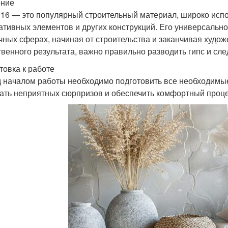
ение
Г16 — это популярный строительный материал, широко исп
ативных элементов и других конструкций. Его универсальн
чных сферах, начиная от строительства и заканчивая худо
твенного результата, важно правильно разводить гипс и сл
товка к работе
 началом работы необходимо подготовить все необходимые
ать неприятных сюрпризов и обеспечить комфортный проце