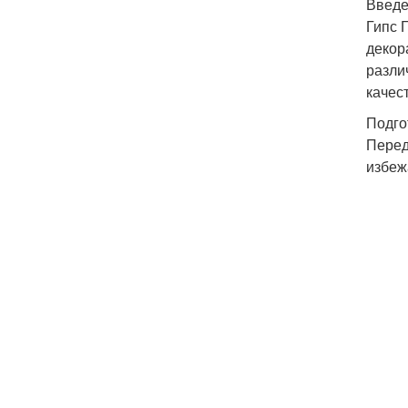
Введ
Гипс 
декор
разли
качес
Подго
Перед
избеж