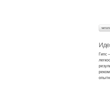
читат
Иде
Гипс 
легко
резул
реком
опытн