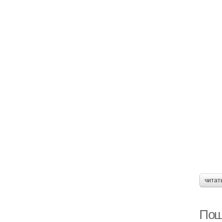
читат
Пош