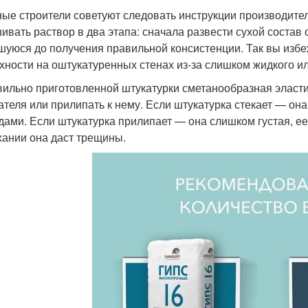
ые строители советуют следовать инструкции производител
ивать раствор в два этапа: сначала развести сухой состав
шуюся до получения правильной консистенции. Так вы изб
хности на оштукатуренных стенах из-за слишком жидкого ил
вильно приготовленной штукатурки сметанообразная эласти
ателя или прилипать к нему. Если штукатурка стекает — она
дами. Если штукатурка прилипает — она слишком густая, ее
ании она даст трещины.