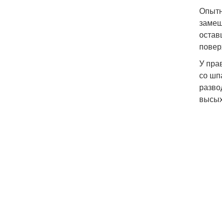
Опытн
замеш
остав
повер
У пра
со шп
разво
высых