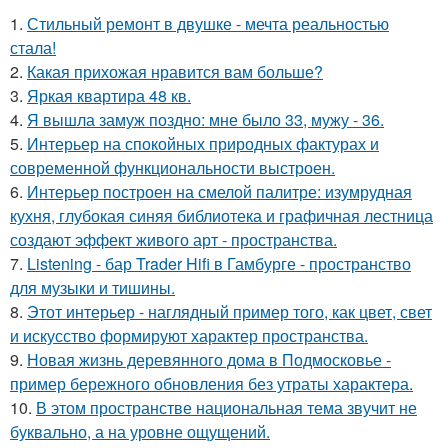
1.
Стильный ремонт в двушке - мечта реальностью
стала!
2.
Какая прихожая нравится вам больше?
3.
Яркая квартира 48 кв.
4.
Я вышла замуж поздно: мне было 33, мужу - 36.
5.
Интерьер на спокойных природных фактурах и
современной функциональности выстроен.
6.
Интерьер построен на смелой палитре: изумрудная
кухня, глубокая синяя библиотека и графичная лестница
создают эффект живого арт - пространства.
7.
Listening - бар Trader Hifi в Гамбурге - пространство
для музыки и тишины.
8.
Этот интерьер - наглядный пример того, как цвет, свет
и искусство формируют характер пространства.
9.
Новая жизнь деревянного дома в Подмосковье -
пример бережного обновления без утраты характера.
10.
В этом пространстве национальная тема звучит не
буквально, а на уровне ощущений.