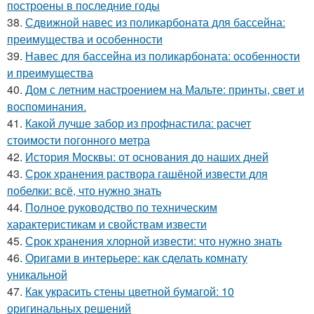
построены в последние годы
38.
Сдвижной навес из поликарбоната для бассейна:
преимущества и особенности
39.
Навес для бассейна из поликарбоната: особенности
и преимущества
40.
Дом с летним настроением на Мальте: принты, свет и
воспоминания.
41.
Какой лучше забор из профнастила: расчет
стоимости погонного метра
42.
История Москвы: от основания до наших дней
43.
Срок хранения раствора гашёной извести для
побелки: всё, что нужно знать
44.
Полное руководство по техническим
характеристикам и свойствам извести
45.
Срок хранения хлорной извести: что нужно знать
46.
Оригами в интерьере: как сделать комнату
уникальной
47.
Как украсить стены цветной бумагой: 10
оригинальных решений