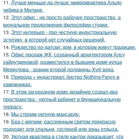
11.
Лучше меньше да лучше: микроквартира Альдо
чибика в Милане.
12.
Этот офис - не просто рабочее пространство, а
визуальное продолжение философии студии.
13.
Этот интерьер - про честную индустриальную
эстетику, в которой нет случайных решений.
14.
Рождество по-датски: дом, в котором живут традиции.
15.
Офис продаж ЖК, созданный архитектором Алсу
хайрутдиновой, разместился в бывшем доме купца
Меркулова - здании второй половины Xviii века.
16.
Природа + индастриал: бистро Nothing Fancy в
хамовниках.
17.
В этом загородном доме дизайнер создал два
пространства - уютный кабинет и функциональную
террасу.
18.
Мы строим уютную мансарду.
19.
Бра с мягким, рассеянным светом прекрасно
подходит для спальни, гостиной или зоны отдыха.
20.
Уютная квартира в стиле кантри доказывает, что