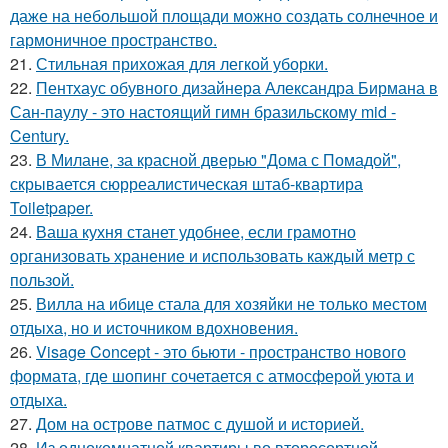
даже на небольшой площади можно создать солнечное и
гармоничное пространство.
21.
Стильная прихожая для легкой уборки.
22.
Пентхаус обувного дизайнера Александра Бирмана в
Сан-паулу - это настоящий гимн бразильскому mid -
Century.
23.
В Милане, за красной дверью "Дома с Помадой",
скрывается сюрреалистическая штаб-квартира
Toiletpaper.
24.
Ваша кухня станет удобнее, если грамотно
организовать хранение и использовать каждый метр с
пользой.
25.
Вилла на ибице стала для хозяйки не только местом
отдыха, но и источником вдохновения.
26.
Visage Concept - это бьюти - пространство нового
формата, где шопинг сочетается с атмосферой уюта и
отдыха.
27.
Дом на острове патмос с душой и историей.
28.
Из однокомнатной квартиры во второсортной