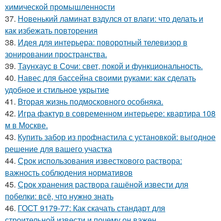
химической промышленности
37.
Новенький ламинат вздулся от влаги: что делать и
как избежать повторения
38.
Идея для интерьера: поворотный телевизор в
зонировании пространства.
39.
Таунхаус в Сочи: свет, покой и функциональность.
40.
Навес для бассейна своими руками: как сделать
удобное и стильное укрытие
41.
Вторая жизнь подмосковного особняка.
42.
Игра фактур в современном интерьере: квартира 108
м в Москве.
43.
Купить забор из профнастила с установкой: выгодное
решение для вашего участка
44.
Срок использования известкового раствора:
важность соблюдения нормативов
45.
Срок хранения раствора гашёной извести для
побелки: всё, что нужно знать
46.
ГОСТ 9179-77: Как скачать стандарт для
строительной извести и почему он важен