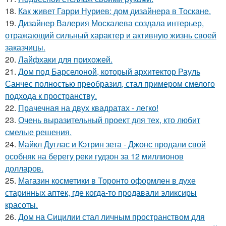
18.
Как живет Гарри Нуриев: дом дизайнера в Тоскане.
19.
Дизайнер Валерия Москалева создала интерьер,
отражающий сильный характер и активную жизнь своей
заказчицы.
20.
Лайфхаки для прихожей.
21.
Дом под Барселоной, который архитектор Рауль
Санчес полностью преобразил, стал примером смелого
подхода к пространству.
22.
Прачечная на двух квадратах - легко!
23.
Очень выразительный проект для тех, кто любит
смелые решения.
24.
Майкл Дуглас и Кэтрин зета - Джонс продали свой
особняк на берегу реки гудзон за 12 миллионов
долларов.
25.
Магазин косметики в Торонто оформлен в духе
старинных аптек, где когда-то продавали эликсиры
красоты.
26.
Дом на Сицилии стал личным пространством для