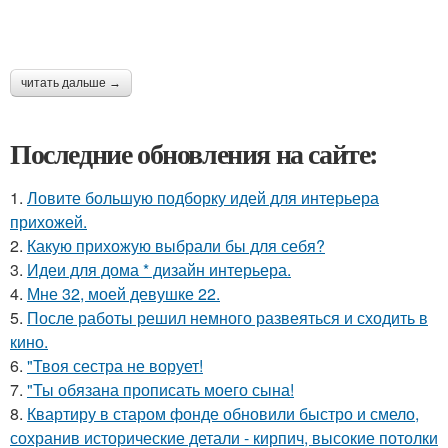
читать дальше →
Последние обновления на сайте:
1.
Ловите большую подборку идей для интерьера
прихожей.
2.
Какую прихожую выбрали бы для себя?
3.
Идеи для дома * дизайн интерьера.
4.
Мне 32, моей девушке 22.
5.
После работы решил немного развеяться и сходить в
кино.
6.
"Твоя сестра не ворует!
7.
"Ты обязана прописать моего сына!
8.
Квартиру в старом фонде обновили быстро и смело,
сохранив исторические детали - кирпич, высокие потолки