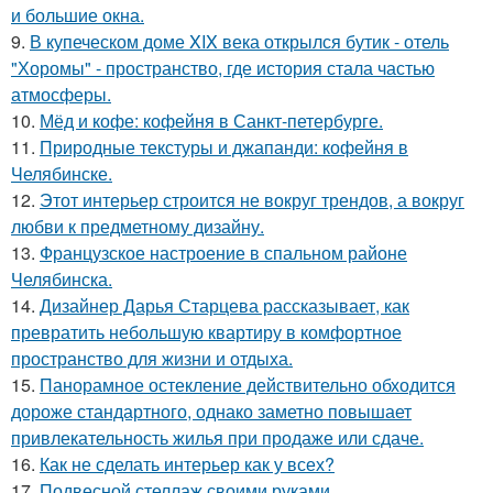
и большие окна.
9.
В купеческом доме XIX века открылся бутик - отель
"Хоромы" - пространство, где история стала частью
атмосферы.
10.
Мёд и кофе: кофейня в Санкт-петербурге.
11.
Природные текстуры и джапанди: кофейня в
Челябинске.
12.
Этот интерьер строится не вокруг трендов, а вокруг
любви к предметному дизайну.
13.
Французское настроение в спальном районе
Челябинска.
14.
Дизайнер Дарья Старцева рассказывает, как
превратить небольшую квартиру в комфортное
пространство для жизни и отдыха.
15.
Панорамное остекление действительно обходится
дороже стандартного, однако заметно повышает
привлекательность жилья при продаже или сдаче.
16.
Как не сделать интерьер как у всех?
17.
Подвесной стеллаж своими руками.