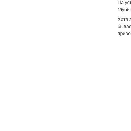
На ус
глуби
Хотя 
бывае
приве