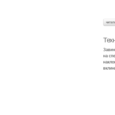
читат
Тех
Завин
на сп
накло
вклин