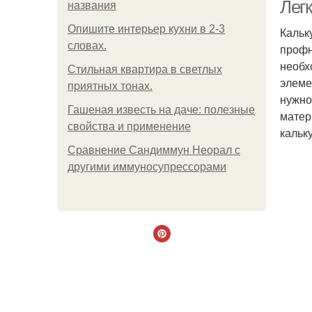
Легк
названия
Опишите интерьер кухни в 2-3
Кальк
словах.
профн
необх
Стильная квартира в светлых
элеме
приятных тонах.
нужно
Гашеная известь на даче: полезные
матер
свойства и применение
кальк
Сравнение Сандиммун Неорал с
другими иммуносупрессорами