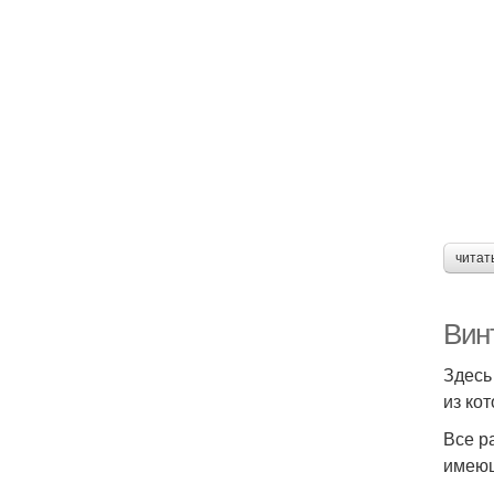
читат
Вин
Здесь
из ко
Все р
имеющ