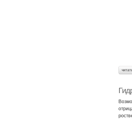
читат
Гид
Возмо
отриц
роств