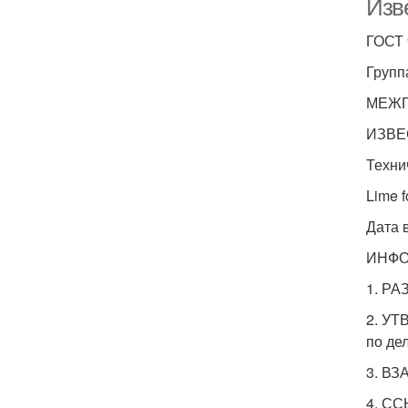
Изве
ГОСТ 
Групп
МЕЖГ
ИЗВЕ
Техни
Lime f
Дата 
ИНФ
1. РА
2. УТ
по де
3. ВЗ
4. С