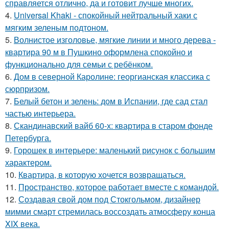
справляется отлично, да и готовит лучше многих.
4.
Universal Khaki - спокойный нейтральный хаки с
мягким зеленым подтоном.
5.
Волнистое изголовье, мягкие линии и много дерева -
квартира 90 м в Пушкино оформлена спокойно и
функционально для семьи с ребёнком.
6.
Дом в северной Каролине: георгианская классика с
сюрпризом.
7.
Белый бетон и зелень: дом в Испании, где сад стал
частью интерьера.
8.
Скандинавский вайб 60-х: квартира в старом фонде
Петербурга.
9.
Горошек в интерьере: маленький рисунок с большим
характером.
10.
Квартира, в которую хочется возвращаться.
11.
Пространство, которое работает вместе с командой.
12.
Создавая свой дом под Стокгольмом, дизайнер
мимми смарт стремилась воссоздать атмосферу конца
XIX века.