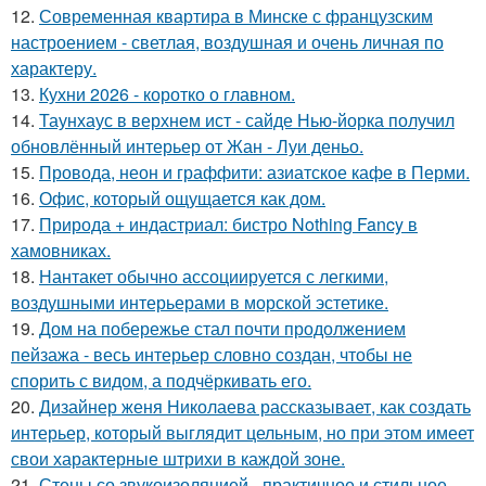
12.
Современная квартира в Минске с французским
настроением - светлая, воздушная и очень личная по
характеру.
13.
Кухни 2026 - коротко о главном.
14.
Таунхаус в верхнем ист - сайде Нью-йорка получил
обновлённый интерьер от Жан - Луи деньо.
15.
Провода, неон и граффити: азиатское кафе в Перми.
16.
Офис, который ощущается как дом.
17.
Природа + индастриал: бистро Nothing Fancy в
хамовниках.
18.
Нантакет обычно ассоциируется с легкими,
воздушными интерьерами в морской эстетике.
19.
Дом на побережье стал почти продолжением
пейзажа - весь интерьер словно создан, чтобы не
спорить с видом, а подчёркивать его.
20.
Дизайнер женя Николаева рассказывает, как создать
интерьер, который выглядит цельным, но при этом имеет
свои характерные штрихи в каждой зоне.
21.
Стены со звукоизоляцией - практичное и стильное