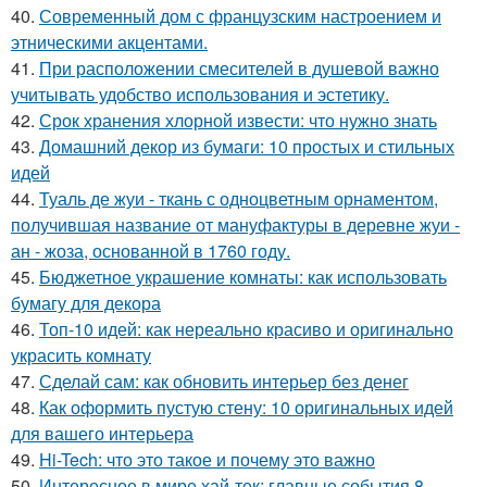
40.
Современный дом с французским настроением и
этническими акцентами.
41.
При расположении смесителей в душевой важно
учитывать удобство использования и эстетику.
42.
Срок хранения хлорной извести: что нужно знать
43.
Домашний декор из бумаги: 10 простых и стильных
идей
44.
Туаль де жуи - ткань с одноцветным орнаментом,
получившая название от мануфактуры в деревне жуи -
ан - жоза, основанной в 1760 году.
45.
Бюджетное украшение комнаты: как использовать
бумагу для декора
46.
Топ-10 идей: как нереально красиво и оригинально
украсить комнату
47.
Сделай сам: как обновить интерьер без денег
48.
Как оформить пустую стену: 10 оригинальных идей
для вашего интерьера
49.
Hi-Tech: что это такое и почему это важно
50.
Интересное в мире хай-тек: главные события 8