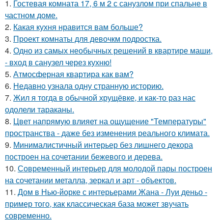
1.
Гостевая комната 17, 6 м 2 с санузлом при спальне в
частном доме.
2.
Какая кухня нравится вам больше?
3.
Проект комнаты для девочкм подростка.
4.
Одно из самых необычных решений в квартире маши,
- вход в санузел через кухню!
5.
Атмосферная квартира как вам?
6.
Недавно узнала одну странную историю.
7.
Жил я тогда в обычной хрущёвке, и как-то раз нас
одолели тараканы.
8.
Цвет напрямую влияет на ощущение "Температуры"
пространства - даже без изменения реального климата.
9.
Минималистичный интерьер без лишнего декора
построен на сочетании бежевого и дерева.
10.
Современный интерьер для молодой пары построен
на сочетании металла, зеркал и арт - объектов.
11.
Дом в Нью-йорке с интерьерами Жана - Луи деньо -
пример того, как классическая база может звучать
современно.