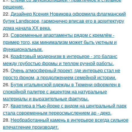
решение.
22.
Дизайнер Ксения Новикова оформила флагманский
бутик Landscape, гармонично вписав его в архитектуру
дома начала ХХ века.
23.
Современные апартаменты рядом с кремлём -
пример того, как минимализм может быть уютным и
функциональным.
24.
Крафтовый модернизм в интерьере - это баланс
между грубостью формы и теплом ручной работы.
25.
Очень атмосферный проект, где интерьер стал не
просто фоном, а продолжением семейной истории.
26.
Бутик итальянской одежды в Тюмени оформлен в
спокойной палитре с акцентом на натуральные
материалы и выразительные фактуры.
27.
Квартира в Нью-йорке с видом на центральный парк
стала современным переосмыслением ар - деко.
28.
Необработанный камень в интерьере всегда сильное
впечатление производит.