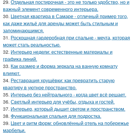
29.
Отдельная постирочная - это не только удобство, но и
важный элемент современного интерьера.
30.
Цветная квартира в Самаре - отличный пример того,
как даже жильё для аренды может быть стильным и
запоминающимся.
31.
Роскошная гардеробная при спальне - мечта, которая
может стать реальностью.
32.
Интерьер недели: естественные материалы и
графика линий.
33.
Как размер и форма зеркала на ванную комнату
влияют.
34.
Реставрация хрущёвки: как превратить старую
квартиру в уютное пространство.
35.
Интерьер без нейтрального - когда цвет всё решает.
36.
Светлый интерьер для учёбы, отдыха и гостей.
37.
Интерьер, который дышит светом и пространством.
38.
Функциональная спальня для подростка.
39.
Цвет и ритм форм: обновлённый отель на побережье
марбельи.