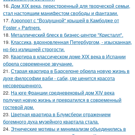
16.
Дом XIX века, перестроенный для творческой семьи,
стал настоящим манифестом свободы и фантазии.
17.
Аэропорт с "Воздушной" крышей в Камбодже от
Foster + Partners.
18.
Металлический блеск в бизнес-центре "Кристалл".
19.
Классика, вдохновленная Петербургом, - изысканная,
но без излишней строгости.
20.
Квартира в классическом доме XIX века в Испании
обрела современное звучание.
21.
Старая квартира в Барселоне обрела новую жизнь в
духе философии ваби - саби, где ценится красота
несовершенного.
22.
На юге Франции средневековый дом XIV века
получил новую жизнь и превратился в современный
гостевой дом.
23.
Цветная квартира в Блумсбери отражением
богемного духа музейного квартала стала.
24.
Этнические мотивы и минимализм объединились в