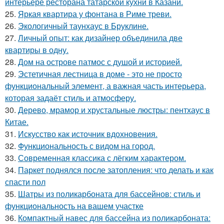
интерьере ресторана татарской кухни в Казани.
25.
Яркая квартира у фонтана в Риме треви.
26.
Экологичный таунхаус в Бруклине.
27.
Личный опыт: как дизайнер объединила две
квартиры в одну.
28.
Дом на острове патмос с душой и историей.
29.
Эстетичная лестница в доме - это не просто
функциональный элемент, а важная часть интерьера,
которая задаёт стиль и атмосферу.
30.
Дерево, мрамор и хрустальные люстры: пентхаус в
Китае.
31.
Искусство как источник вдохновения.
32.
Функциональность с видом на город.
33.
Современная классика с лёгким характером.
34.
Паркет поднялся после затопления: что делать и как
спасти пол
35.
Шатры из поликарбоната для бассейнов: стиль и
функциональность на вашем участке
36.
Компактный навес для бассейна из поликарбоната: