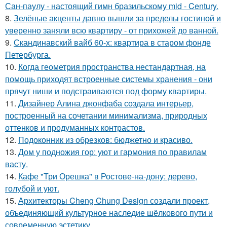
Сан-паулу - настоящий гимн бразильскому mid - Century.
8.
Зелёные акценты давно вышли за пределы гостиной и
уверенно заняли всю квартиру - от прихожей до ванной.
9.
Скандинавский вайб 60-х: квартира в старом фонде
Петербурга.
10.
Когда геометрия пространства нестандартная, на
помощь приходят встроенные системы хранения - они
прячут ниши и подстраиваются под форму квартиры.
11.
Дизайнер Алина джонфаба создала интерьер,
построенный на сочетании минимализма, природных
оттенков и продуманных контрастов.
12.
Подоконник из обрезков: бюджетно и красиво.
13.
Дом у подножия гор: уют и гармония по правилам
васту.
14.
Кафе "Три Орешка" в Ростове-на-дону: дерево,
голубой и уют.
15.
Архитекторы Cheng Chung Design создали проект,
объединяющий культурное наследие шёлкового пути и
современную эстетику.