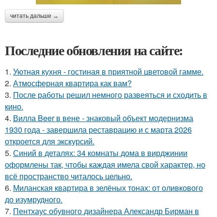
читать дальше →
Последние обновления на сайте:
1.
Уютная кухня - гостиная в приятной цветовой гамме.
2.
Атмосферная квартира как вам?
3.
После работы решил немного развеяться и сходить в
кино.
4.
Вилла Beer в вене - знаковый объект модернизма
1930 года - завершила реставрацию и с марта 2026
откроется для экскурсий.
5.
Синий в деталях: 34 комнаты дома в вирджинии
оформлены так, чтобы каждая имела свой характер, но
всё пространство читалось цельно.
6.
Миланская квартира в зелёных тонах: от оливкового
до изумрудного.
7.
Пентхаус обувного дизайнера Александр Бирман в