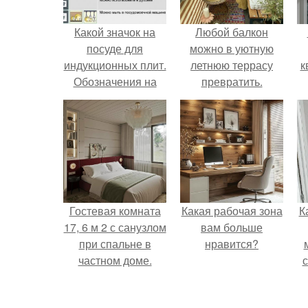
Какой значок на
Любой балкон
посуде для
можно в уютную
индукционных плит.
летнюю террасу
к
Обозначения на
превратить.
посуде и их
расшифровка
Гостевая комната
Какая рабочая зона
К
17, 6 м 2 с санузлом
вам больше
при спальне в
нравится?
частном доме.
с