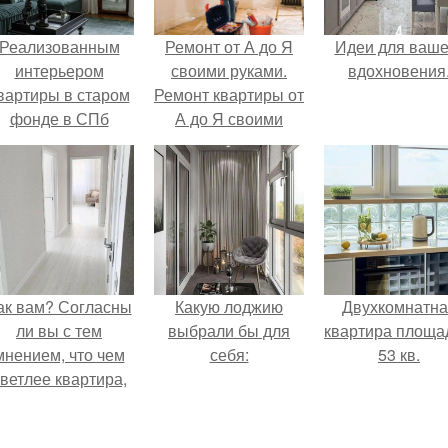
Реализованным
Ремонт от А до Я
Идеи для ваше
интерьером
своими руками.
вдохновения
вартиры в старом
Ремонт квартиры от
фонде в СПб
А до Я своими
делимся.
руками
ак вам? Согласны
Какую лоджию
Двухкомнатна
ли вы с тем
выбрали бы для
квартира площа
мнением, что чем
себя:
53 кв.
ветлее квартира,
тем она уютнее?