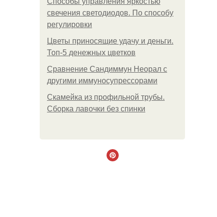
Способы управления яркостью
свечения светодиодов. По способу
регулировки
Цветы приносящие удачу и деньги.
Топ-5 денежных цветков
Сравнение Сандиммун Неорал с
другими иммуносупрессорами
Скамейка из профильной трубы.
Сборка лавочки без спинки