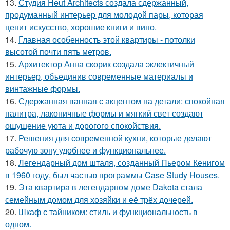
13.
Студия Heut Architects создала сдержанный,
продуманный интерьер для молодой пары, которая
ценит искусство, хорошие книги и вино.
14.
Главная особенность этой квартиры - потолки
высотой почти пять метров.
15.
Архитектор Анна скорик создала эклектичный
интерьер, объединив современные материалы и
винтажные формы.
16.
Сдержанная ванная с акцентом на детали: спокойная
палитра, лаконичные формы и мягкий свет создают
ощущение уюта и дорогого спокойствия.
17.
Решения для современной кухни, которые делают
рабочую зону удобнее и функциональнее.
18.
Легендарный дом шталя, созданный Пьером Кенигом
в 1960 году, был частью программы Case Study Houses.
19.
Эта квартира в легендарном доме Dakota стала
семейным домом для хозяйки и её трёх дочерей.
20.
Шкаф с тайником: стиль и функциональность в
одном.