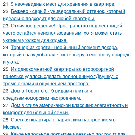
21.
5 неочевидных мест для хранения в квартире.
22.
Бежево - серый - универсальный оттенок, который
идеально подходит для любой квартиры.
23.
Отличное решение! Пространство под лестницей
часто остаётся неиспользованным, хотя может стать
уютным уголком для отдыха.
24.
Торшер из коряги - необычный элемент декора,
который сразу добавляет интерьеру атмосферу природы
и уюта.
25.
Из однокомнатной квартиры во второсортной
панельке удалось сделать полноценную "Двушку" с
тремя окнами и ощущением простора.
26.
Дом в Торонто с 19 видами плитки и
средиземноморским настроением.
27.
Дом в стиле американской классики: элегантность и
комфорт для большой семьи.
28.
Светлая квартира с парижским настроением в
Москве.
29.
Какое напольное покрытие идеально подходит для