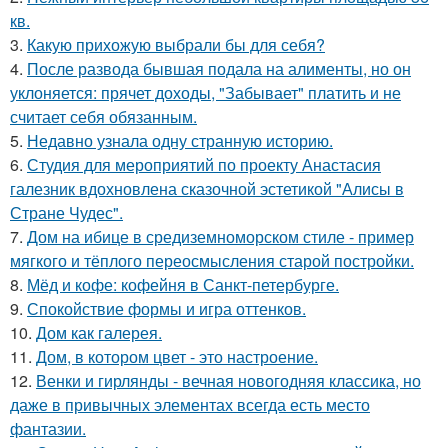
кв.
3.
Какую прихожую выбрали бы для себя?
4.
После развода бывшая подала на алименты, но он
уклоняется: прячет доходы, "Забывает" платить и не
считает себя обязанным.
5.
Недавно узнала одну странную историю.
6.
Студия для мероприятий по проекту Анастасия
галезник вдохновлена сказочной эстетикой "Алисы в
Стране Чудес".
7.
Дом на ибице в средиземноморском стиле - пример
мягкого и тёплого переосмысления старой постройки.
8.
Мёд и кофе: кофейня в Санкт-петербурге.
9.
Спокойствие формы и игра оттенков.
10.
Дом как галерея.
11.
Дом, в котором цвет - это настроение.
12.
Венки и гирлянды - вечная новогодняя классика, но
даже в привычных элементах всегда есть место
фантазии.