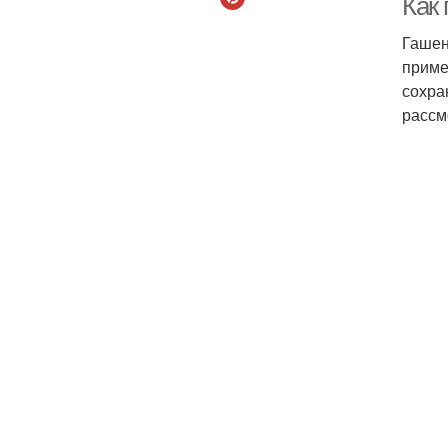
Как
Гашен
приме
сохра
рассм