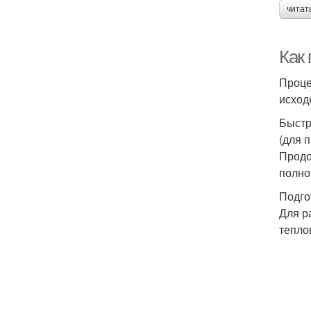
читат
Как
Проце
исход
Быстр
(для 
Продо
полно
Подго
Для р
теплов