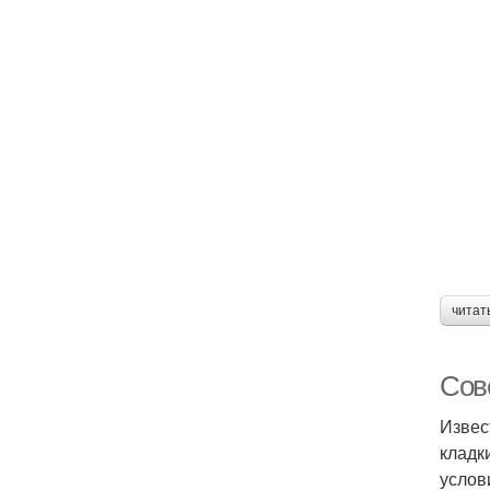
читат
Сове
Извес
кладк
услов