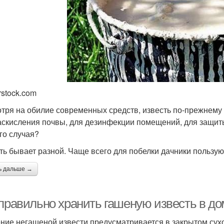
rstock.com
тря на обилие современных средств, известь по-прежнему 
аскисления почвы, для дезинфекции помещений, для защиты
го случая?
ть бывает разной. Чаще всего для побелки дачники пользую
ь дальше →
 правильно хранить гашеную известь в д
ние негашеной извести предусматривается в закрытом су