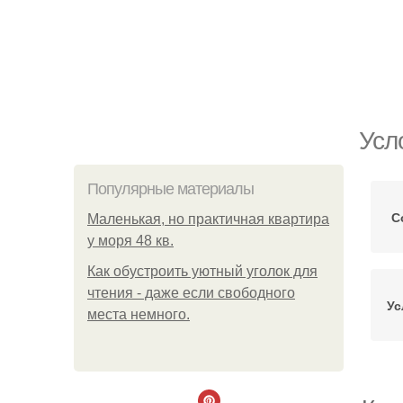
Усл
Популярные материалы
С
Маленькая, но практичная квартира
у моря 48 кв.
Как обустроить уютный уголок для
чтения - даже если свободного
Ус
места немного.