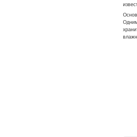
извес
Основ
Одним
храни
влажн