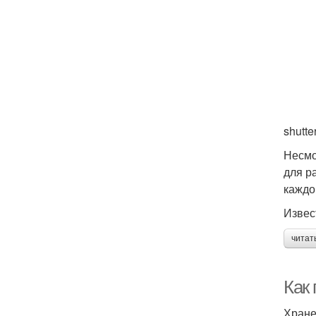
shutte
Несмо
для р
каждо
Извес
читат
Как
Хране