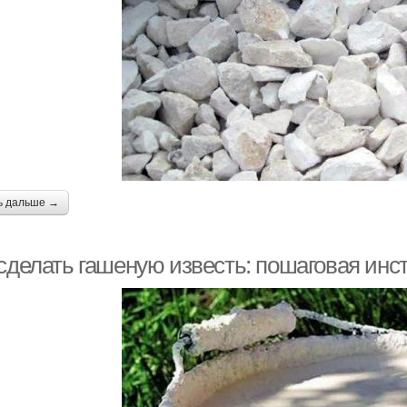
ь дальше →
 сделать гашеную известь: пошаговая инс