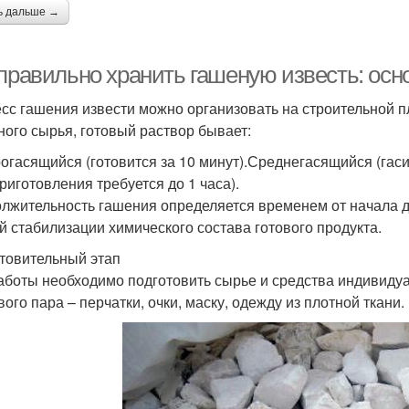
ь дальше →
 правильно хранить гашеную известь: ос
сс гашения извести можно организовать на строительной п
ного сырья, готовый раствор бывает:
огасящийся (готовится за 10 минут).Среднегасящийся (гас
приготовления требуется до 1 часа).
лжительность гашения определяется временем от начала д
й стабилизации химического состава готового продукта.
товительный этап
аботы необходимо подготовить сырье и средства индивидуа
ого пара – перчатки, очки, маску, одежду из плотной ткани.