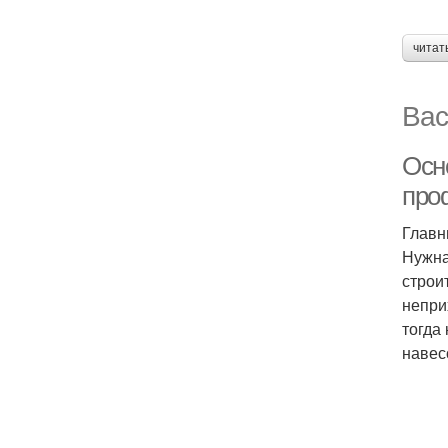
читат
Вас
Осн
про
Главн
Нужна
строи
непри
тогда
навес