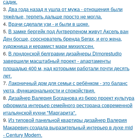
садик.
3.
Два года назад я ушла от мужа - отношения были
тяжёлые, терпеть дальше просто не могла.
4.
Врачи сделали узи - и были в шоке.
5.
В замке бергейк под Антверпеном живут Аксель ван
Ден босше, сооснователь бренда Serax, и его жена,
художница и керамист мари михилссен.
6.
В лондонской белгравии дизайнеры Dimorestudio
завершили масштабный проект - апартаменты
площадью 400 м, над которыми работали почти десять
лет.
7.
Лаконичный дом для семьи с ребёнком - это баланс
уюта, функциональности и спокойствия.
8.
Дизайнер Валерия Богданова из бюро проект культура
оформила интерьер семейного ресторана современной
итальянской кухни "Маргарита".
9.
Из типовой панельной квартиры дизайнер Валерия
Макаревич создала выразительный интерьер в духе mid
- Century Modern.