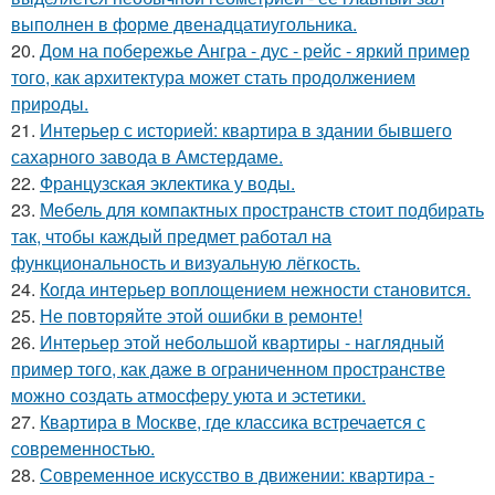
выполнен в форме двенадцатиугольника.
20.
Дом на побережье Ангра - дус - рейс - яркий пример
того, как архитектура может стать продолжением
природы.
21.
Интерьер с историей: квартира в здании бывшего
сахарного завода в Амстердаме.
22.
Французская эклектика у воды.
23.
Мебель для компактных пространств стоит подбирать
так, чтобы каждый предмет работал на
функциональность и визуальную лёгкость.
24.
Когда интерьер воплощением нежности становится.
25.
Не повторяйте этой ошибки в ремонте!
26.
Интерьер этой небольшой квартиры - наглядный
пример того, как даже в ограниченном пространстве
можно создать атмосферу уюта и эстетики.
27.
Квартира в Москве, где классика встречается с
современностью.
28.
Современное искусство в движении: квартира -