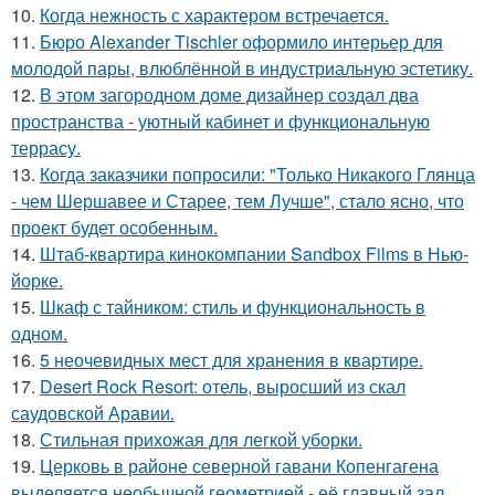
10.
Когда нежность с характером встречается.
11.
Бюро Alexander Tischler оформило интерьер для
молодой пары, влюблённой в индустриальную эстетику.
12.
В этом загородном доме дизайнер создал два
пространства - уютный кабинет и функциональную
террасу.
13.
Когда заказчики попросили: "Только Никакого Глянца
- чем Шершавее и Старее, тем Лучше", стало ясно, что
проект будет особенным.
14.
Штаб-квартира кинокомпании Sandbox Films в Нью-
йорке.
15.
Шкаф с тайником: стиль и функциональность в
одном.
16.
5 неочевидных мест для хранения в квартире.
17.
Desert Rock Resort: отель, выросший из скал
саудовской Аравии.
18.
Стильная прихожая для легкой уборки.
19.
Церковь в районе северной гавани Копенгагена
выделяется необычной геометрией - её главный зал