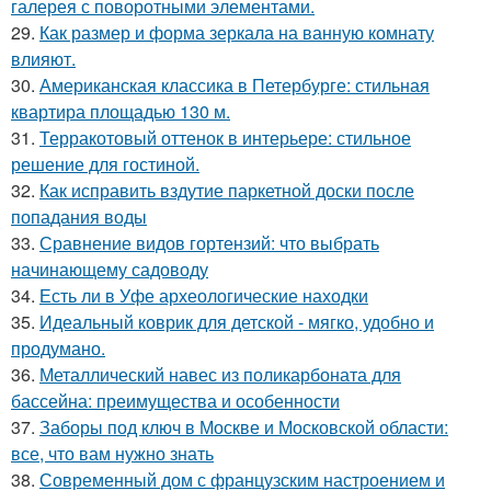
галерея с поворотными элементами.
29.
Как размер и форма зеркала на ванную комнату
влияют.
30.
Американская классика в Петербурге: стильная
квартира площадью 130 м.
31.
Терракотовый оттенок в интерьере: стильное
решение для гостиной.
32.
Как исправить вздутие паркетной доски после
попадания воды
33.
Сравнение видов гортензий: что выбрать
начинающему садоводу
34.
Есть ли в Уфе археологические находки
35.
Идеальный коврик для детской - мягко, удобно и
продумано.
36.
Металлический навес из поликарбоната для
бассейна: преимущества и особенности
37.
Заборы под ключ в Москве и Московской области:
все, что вам нужно знать
38.
Современный дом с французским настроением и