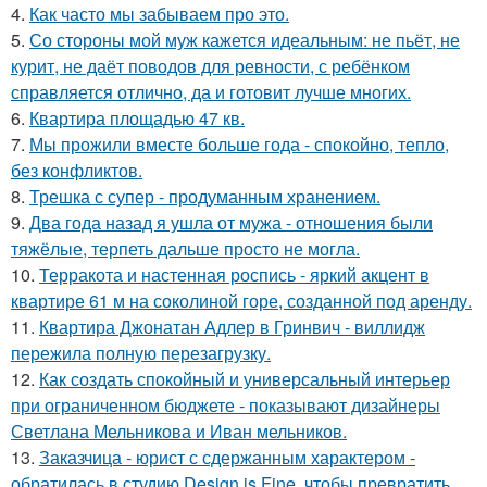
4.
Как часто мы забываем про это.
5.
Со стороны мой муж кажется идеальным: не пьёт, не
курит, не даёт поводов для ревности, с ребёнком
справляется отлично, да и готовит лучше многих.
6.
Квартира площадью 47 кв.
7.
Мы прожили вместе больше года - спокойно, тепло,
без конфликтов.
8.
Трешка с супер - продуманным хранением.
9.
Два года назад я ушла от мужа - отношения были
тяжёлые, терпеть дальше просто не могла.
10.
Терракота и настенная роспись - яркий акцент в
квартире 61 м на соколиной горе, созданной под аренду.
11.
Квартира Джонатан Адлер в Гринвич - виллидж
пережила полную перезагрузку.
12.
Как создать спокойный и универсальный интерьер
при ограниченном бюджете - показывают дизайнеры
Светлана Мельникова и Иван мельников.
13.
Заказчица - юрист с сдержанным характером -
обратилась в студию Design is Fine, чтобы превратить