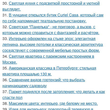
30.
Светлая кухня с подсветкой просторной и уютной
выглядит.
31.
В чунцине открылся бутик Curiel Casa, который сам
по себе напоминает театральную постановку.
32.
Советская "Панелька" - не приговор, а вызов, с
которым можно справиться с фантазией и расчётом.
33.
Интерьер оформлен на стыке эпох: элегантная
лепнина, высокие потолки и классическая архитектура
соседствуют с современной мебелью простых форм.
34.
Светлая квартира с парижским настроением в
Москве.
35.
Американская классика в Петербурге: стильная
квартира площадью 130 м.
36.
Сравнение видов гортензий: что выбрать
начинающему садоводу
37.
Паркет поднялся после затопления: что делать и как
спасти пол
38.
Максимум цвета: интерьер, где белому не место.
39.
Идея для интерьера: поворотный телевизор в