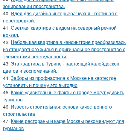
зонировании пространства.
40.
Идея для дизайна интерьера: кухня - гостиная с
перегородкой.
41.
Светлая квартира с видом на северный речной
вокзал.
42.
Небольшая квартира в кенсингтоне преобразилась
из стандартного жилья в оригинальное пространство с
элементами неожиданности.
43.
Эта квартира в Турине - настоящий калейдоскоп
цветов и воспоминаний.
44.
Заборы из профнастила в Москве на карте: где
установить и почему это выгодно
45.
Какие удивительные факты о городе могут удивить
туристов
46.
Известь строительная: основа качественного
строительства
47.
Какие рестораны и кафе Москвы рекомендуют для
гурманов