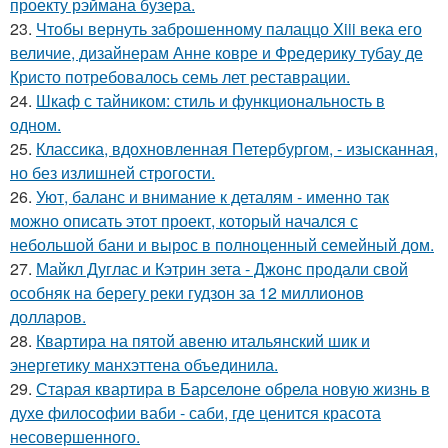
проекту рэймана бузера.
23.
Чтобы вернуть заброшенному палаццо Xiii века его
величие, дизайнерам Анне ковре и Фредерику тубау де
Кристо потребовалось семь лет реставрации.
24.
Шкаф с тайником: стиль и функциональность в
одном.
25.
Классика, вдохновленная Петербургом, - изысканная,
но без излишней строгости.
26.
Уют, баланс и внимание к деталям - именно так
можно описать этот проект, который начался с
небольшой бани и вырос в полноценный семейный дом.
27.
Майкл Дуглас и Кэтрин зета - Джонс продали свой
особняк на берегу реки гудзон за 12 миллионов
долларов.
28.
Квартира на пятой авеню итальянский шик и
энергетику манхэттена объединила.
29.
Старая квартира в Барселоне обрела новую жизнь в
духе философии ваби - саби, где ценится красота
несовершенного.