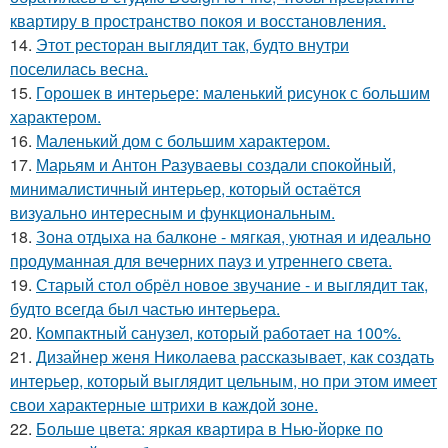
квартиру в пространство покоя и восстановления.
14.
Этот ресторан выглядит так, будто внутри
поселилась весна.
15.
Горошек в интерьере: маленький рисунок с большим
характером.
16.
Маленький дом с большим характером.
17.
Марьям и Антон Разуваевы создали спокойный,
минималистичный интерьер, который остаётся
визуально интересным и функциональным.
18.
Зона отдыха на балконе - мягкая, уютная и идеально
продуманная для вечерних пауз и утреннего света.
19.
Старый стол обрёл новое звучание - и выглядит так,
будто всегда был частью интерьера.
20.
Компактный санузел, который работает на 100%.
21.
Дизайнер женя Николаева рассказывает, как создать
интерьер, который выглядит цельным, но при этом имеет
свои характерные штрихи в каждой зоне.
22.
Больше цвета: яркая квартира в Нью-йорке по