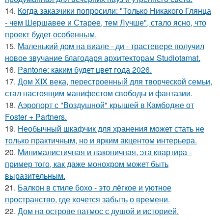
14.
Когда заказчики попросили: "Только Никакого Глянца
- чем Шершавее и Старее, тем Лучше", стало ясно, что
проект будет особенным.
15.
Маленький дом на виале - ди - трастевере получил
новое звучание благодаря архитекторам Studiotamat.
16.
Pantone: каким будет цвет года 2026.
17.
Дом XIX века, перестроенный для творческой семьи,
стал настоящим манифестом свободы и фантазии.
18.
Аэропорт с "Воздушной" крышей в Камбодже от
Foster + Partners.
19.
Необычный шкафчик для хранения может стать не
только практичным, но и ярким акцентом интерьера.
20.
Минималистичная и лаконичная, эта квартира -
пример того, как даже монохром может быть
выразительным.
21.
Балкон в стиле бохо - это лёгкое и уютное
пространство, где хочется забыть о времени.
22.
Дом на острове патмос с душой и историей.