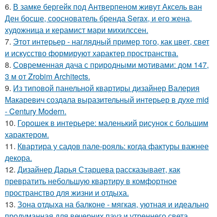
6.
В замке бергейк под Антверпеном живут Аксель ван
Ден босше, сооснователь бренда Serax, и его жена,
художница и керамист мари михилссен.
7.
Этот интерьер - наглядный пример того, как цвет, свет
и искусство формируют характер пространства.
8.
Современная дача с природными мотивами: дом 147,
3 м от Zrobim Architects.
9.
Из типовой панельной квартиры дизайнер Валерия
Макаревич создала выразительный интерьер в духе mid
- Century Modern.
10.
Горошек в интерьере: маленький рисунок с большим
характером.
11.
Квартира у садов пале-рояль: когда фактуры важнее
декора.
12.
Дизайнер Дарья Старцева рассказывает, как
превратить небольшую квартиру в комфортное
пространство для жизни и отдыха.
13.
Зона отдыха на балконе - мягкая, уютная и идеально
продуманная для вечерних пауз и утреннего света.