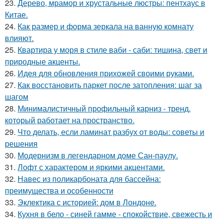
23.
Дерево, мрамор и хрустальные люстры: пентхаус в
Китае.
24.
Как размер и форма зеркала на ванную комнату
влияют.
25.
Квартира у моря в стиле ваби - саби: тишина, свет и
природные акценты.
26.
Идея для обновления прихожей своими руками.
27.
Как восстановить паркет после затопления: шаг за
шагом
28.
Минималистичный профильный карниз - тренд,
который работает на пространство.
29.
Что делать, если ламинат разбух от воды: советы и
решения
30.
Модернизм в легендарном доме Сан-паулу.
31.
Лофт с характером и яркими акцентами.
32.
Навес из поликарбоната для бассейна:
преимущества и особенности
33.
Эклектика с историей: дом в Лондоне.
34.
Кухня в бело - синей гамме - спокойствие, свежесть и