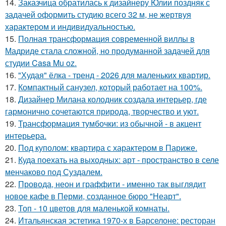
14.
Заказчица обратилась к дизайнеру Юлии поздняк с
задачей оформить студию всего 32 м, не жертвуя
характером и индивидуальностью.
15.
Полная трансформация современной виллы в
Мадриде стала сложной, но продуманной задачей для
студии Casa Mu oz.
16.
"Худая" ёлка - тренд - 2026 для маленьких квартир.
17.
Компактный санузел, который работает на 100%.
18.
Дизайнер Милана колодник создала интерьер, где
гармонично сочетаются природа, творчество и уют.
19.
Трансформация тумбочки: из обычной - в акцент
интерьера.
20.
Под куполом: квартира с характером в Париже.
21.
Куда поехать на выходных: арт - пространство в селе
менчаково под Суздалем.
22.
Провода, неон и граффити - именно так выглядит
новое кафе в Перми, созданное бюро "Неарт".
23.
Топ - 10 цветов для маленькой комнаты.
24.
Итальянская эстетика 1970-х в Барселоне: ресторан