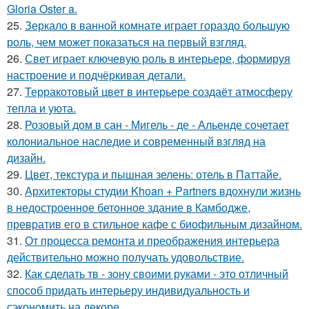
Gloria Oster a.
25.
Зеркало в ванной комнате играет гораздо большую
роль, чем может показаться на первый взгляд.
26.
Свет играет ключевую роль в интерьере, формируя
настроение и подчёркивая детали.
27.
Терракотовый цвет в интерьере создаёт атмосферу
тепла и уюта.
28.
Розовый дом в сан - Мигель - де - Альенде сочетает
колониальное наследие и современный взгляд на
дизайн.
29.
Цвет, текстура и пышная зелень: отель в Паттайе.
30.
Архитекторы студии Khoan + Partners вдохнули жизнь
в недостроенное бетонное здание в Камбодже,
превратив его в стильное кафе с биофильным дизайном.
31.
От процесса ремонта и преображения интерьера
действительно можно получать удовольствие.
32.
Как сделать тв - зону своими руками - это отличный
способ придать интерьеру индивидуальность и
сэкономить на декоре.