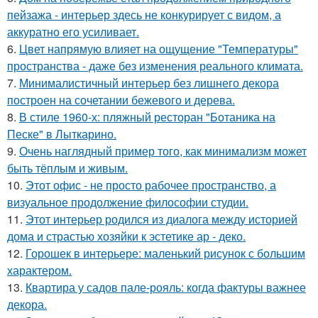
пейзажа - интерьер здесь не конкурирует с видом, а
аккуратно его усиливает.
6.
Цвет напрямую влияет на ощущение "Температуры"
пространства - даже без изменения реального климата.
7.
Минималистичный интерьер без лишнего декора
построен на сочетании бежевого и дерева.
8.
В стиле 1960-х: пляжный ресторан "Ботаника на
Песке" в Лыткарино.
9.
Очень наглядный пример того, как минимализм может
быть тёплым и живым.
10.
Этот офис - не просто рабочее пространство, а
визуальное продолжение философии студии.
11.
Этот интерьер родился из диалога между историей
дома и страстью хозяйки к эстетике ар - деко.
12.
Горошек в интерьере: маленький рисунок с большим
характером.
13.
Квартира у садов пале-рояль: когда фактуры важнее
декора.