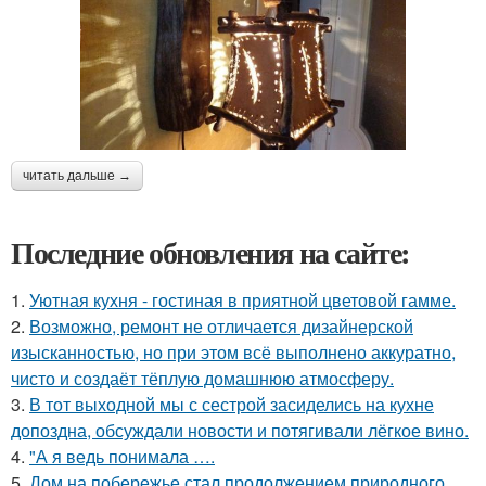
читать дальше →
Последние обновления на сайте:
1.
Уютная кухня - гостиная в приятной цветовой гамме.
2.
Возможно, ремонт не отличается дизайнерской
изысканностью, но при этом всё выполнено аккуратно,
чисто и создаёт тёплую домашнюю атмосферу.
3.
В тот выходной мы с сестрой засиделись на кухне
допоздна, обсуждали новости и потягивали лёгкое вино.
4.
"А я ведь понимала ….
5.
Дом на побережье стал продолжением природного