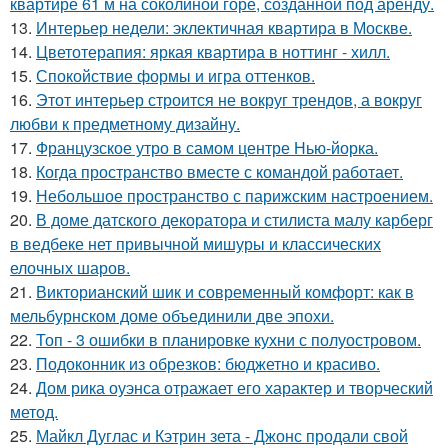
квартире 61 м на соколиной горе, созданной под аренду.
13.
Интерьер недели: эклектичная квартира в Москве.
14.
Цветотерапия: яркая квартира в ноттинг - хилл.
15.
Спокойствие формы и игра оттенков.
16.
Этот интерьер строится не вокруг трендов, а вокруг
любви к предметному дизайну.
17.
Французское утро в самом центре Нью-йорка.
18.
Когда пространство вместе с командой работает.
19.
Небольшое пространство с парижским настроением.
20.
В доме датского декоратора и стилиста малу карберг
в ведбеке нет привычной мишуры и классических
елочных шаров.
21.
Викторианский шик и современный комфорт: как в
мельбурнском доме объединили две эпохи.
22.
Топ - 3 ошибки в планировке кухни с полуостровом.
23.
Подоконник из обрезков: бюджетно и красиво.
24.
Дом рика оуэнса отражает его характер и творческий
метод.
25.
Майкл Дуглас и Кэтрин зета - Джонс продали свой