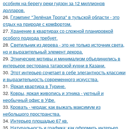
особняк на берегу реки гудзон за 12 миллионов
долларов.
26.
Глэмпинг "Зелёная Тропа" в тульской области - это
отдых на природе с комфортом.
27.
Хранение в квартирах со сложной планировкой
особого подхода требует.
28.
Светильник из дерева - это не только источник света,
но и выразительный элемент декора.
29.
Этнические мотивы и минимализм объединились в
интерьере ресторана татарской кухни в Казани.
30.
Этот интерьер сочетает в себе элегантность классики
и выразительность современного искусства.
31.
Яркая квартира в Турине.
32.
Ковры, яркая живопись и этника - уютный и
необычный офис в Уфе.
33.
Кровать - чердак: как выжать максимум из
небольшого пространства.
34.
Интерьер площадью 67 кв.
35.
Натуральность и графика: как оформить интерьер