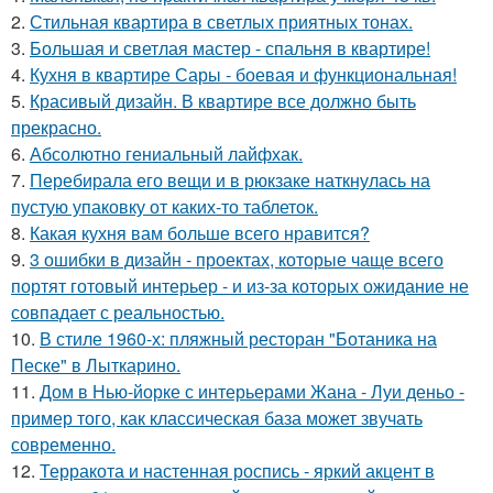
2.
Стильная квартира в светлых приятных тонах.
3.
Большая и светлая мастер - спальня в квартире!
4.
Кухня в квартире Сары - боевая и функциональная!
5.
Красивый дизайн. В квартире все должно быть
прекрасно.
6.
Абсолютно гениальный лайфхак.
7.
Перебирала его вещи и в рюкзаке наткнулась на
пустую упаковку от каких-то таблеток.
8.
Какая кухня вам больше всего нравится?
9.
3 ошибки в дизайн - проектах, которые чаще всего
портят готовый интерьер - и из-за которых ожидание не
совпадает с реальностью.
10.
В стиле 1960-х: пляжный ресторан "Ботаника на
Песке" в Лыткарино.
11.
Дом в Нью-йорке с интерьерами Жана - Луи деньо -
пример того, как классическая база может звучать
современно.
12.
Терракота и настенная роспись - яркий акцент в