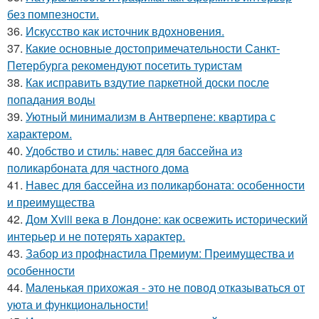
без помпезности.
36.
Искусство как источник вдохновения.
37.
Какие основные достопримечательности Санкт-
Петербурга рекомендуют посетить туристам
38.
Как исправить вздутие паркетной доски после
попадания воды
39.
Уютный минимализм в Антверпене: квартира с
характером.
40.
Удобство и стиль: навес для бассейна из
поликарбоната для частного дома
41.
Навес для бассейна из поликарбоната: особенности
и преимущества
42.
Дом Xviii века в Лондоне: как освежить исторический
интерьер и не потерять характер.
43.
Забор из профнастила Премиум: Преимущества и
особенности
44.
Маленькая прихожая - это не повод отказываться от
уюта и функциональности!