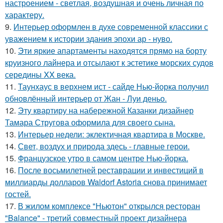
настроением - светлая, воздушная и очень личная по
характеру.
9.
Интерьер оформлен в духе современной классики с
уважением к истории здания эпохи ар - нуво.
10.
Эти яркие апартаменты находятся прямо на борту
круизного лайнера и отсылают к эстетике морских судов
середины XX века.
11.
Таунхаус в верхнем ист - сайде Нью-йорка получил
обновлённый интерьер от Жан - Луи деньо.
12.
Эту квартиру на набережной Казанки дизайнер
Тамара Стругова оформила для своего сына.
13.
Интерьер недели: эклектичная квартира в Москве.
14.
Свет, воздух и природа здесь - главные герои.
15.
Французское утро в самом центре Нью-йорка.
16.
После восьмилетней реставрации и инвестиций в
миллиарды долларов Waldorf Astoria снова принимает
гостей.
17.
В жилом комплексе "Ньютон" открылся ресторан
"Balance" - третий совместный проект дизайнера