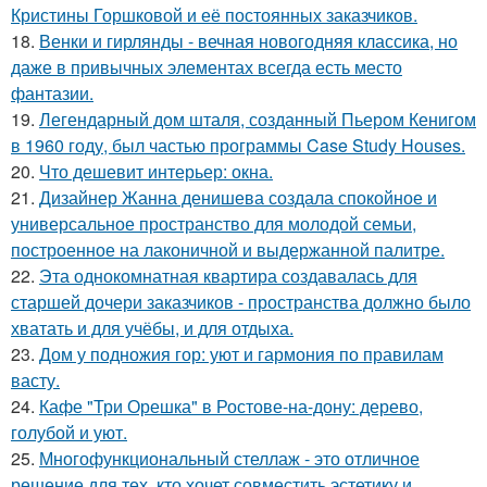
Кристины Горшковой и её постоянных заказчиков.
18.
Венки и гирлянды - вечная новогодняя классика, но
даже в привычных элементах всегда есть место
фантазии.
19.
Легендарный дом шталя, созданный Пьером Кенигом
в 1960 году, был частью программы Case Study Houses.
20.
Что дешевит интерьер: окна.
21.
Дизайнер Жанна денишева создала спокойное и
универсальное пространство для молодой семьи,
построенное на лаконичной и выдержанной палитре.
22.
Эта однокомнатная квартира создавалась для
старшей дочери заказчиков - пространства должно было
хватать и для учёбы, и для отдыха.
23.
Дом у подножия гор: уют и гармония по правилам
васту.
24.
Кафе "Три Орешка" в Ростове-на-дону: дерево,
голубой и уют.
25.
Многофункциональный стеллаж - это отличное
решение для тех, кто хочет совместить эстетику и