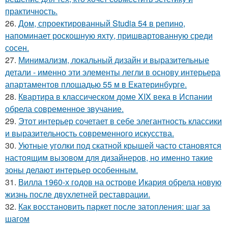
практичность.
26.
Дом, спроектированный Studia 54 в репино,
напоминает роскошную яхту, пришвартованную среди
сосен.
27.
Минимализм, локальный дизайн и выразительные
детали - именно эти элементы легли в основу интерьера
апартаментов площадью 55 м в Екатеринбурге.
28.
Квартира в классическом доме XIX века в Испании
обрела современное звучание.
29.
Этот интерьер сочетает в себе элегантность классики
и выразительность современного искусства.
30.
Уютные уголки под скатной крышей часто становятся
настоящим вызовом для дизайнеров, но именно такие
зоны делают интерьер особенным.
31.
Вилла 1960-х годов на острове Икария обрела новую
жизнь после двухлетней реставрации.
32.
Как восстановить паркет после затопления: шаг за
шагом