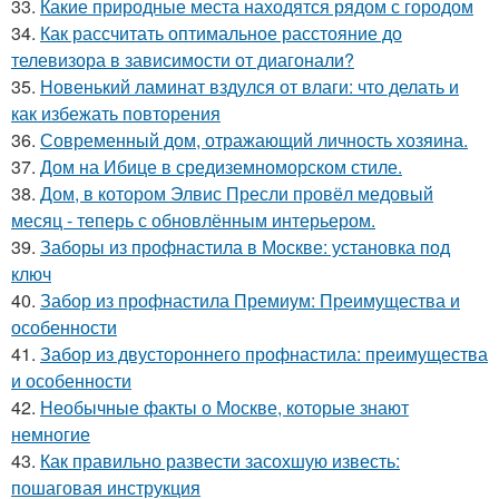
33.
Какие природные места находятся рядом с городом
34.
Как рассчитать оптимальное расстояние до
телевизора в зависимости от диагонали?
35.
Новенький ламинат вздулся от влаги: что делать и
как избежать повторения
36.
Современный дом, отражающий личность хозяина.
37.
Дом на Ибице в средиземноморском стиле.
38.
Дом, в котором Элвис Пресли провёл медовый
месяц - теперь с обновлённым интерьером.
39.
Заборы из профнастила в Москве: установка под
ключ
40.
Забор из профнастила Премиум: Преимущества и
особенности
41.
Забор из двустороннего профнастила: преимущества
и особенности
42.
Необычные факты о Москве, которые знают
немногие
43.
Как правильно развести засохшую известь:
пошаговая инструкция