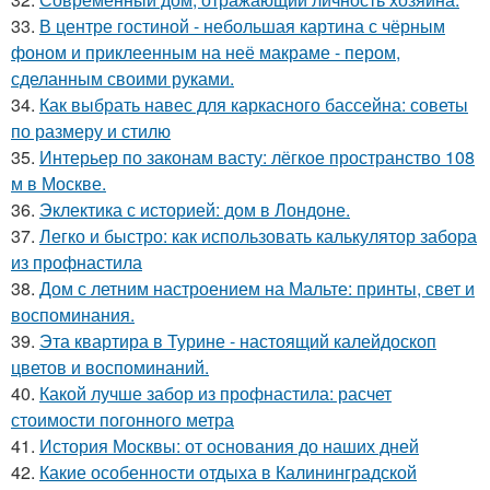
33.
В центре гостиной - небольшая картина с чёрным
фоном и приклеенным на неё макраме - пером,
сделанным своими руками.
34.
Как выбрать навес для каркасного бассейна: советы
по размеру и стилю
35.
Интерьер по законам васту: лёгкое пространство 108
м в Москве.
36.
Эклектика с историей: дом в Лондоне.
37.
Легко и быстро: как использовать калькулятор забора
из профнастила
38.
Дом с летним настроением на Мальте: принты, свет и
воспоминания.
39.
Эта квартира в Турине - настоящий калейдоскоп
цветов и воспоминаний.
40.
Какой лучше забор из профнастила: расчет
стоимости погонного метра
41.
История Москвы: от основания до наших дней
42.
Какие особенности отдыха в Калининградской