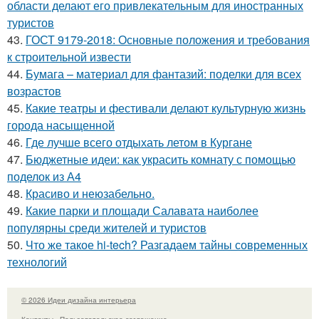
области делают его привлекательным для иностранных
туристов
43.
ГОСТ 9179-2018: Основные положения и требования
к строительной извести
44.
Бумага – материал для фантазий: поделки для всех
возрастов
45.
Какие театры и фестивали делают культурную жизнь
города насыщенной
46.
Где лучше всего отдыхать летом в Кургане
47.
Бюджетные идеи: как украсить комнату с помощью
поделок из А4
48.
Красиво и неюзабельно.
49.
Какие парки и площади Салавата наиболее
популярны среди жителей и туристов
50.
Что же такое hi-tech? Разгадаем тайны современных
технологий
© 2026 Идеи дизайна интерьера
Контакты
Пользовательское соглашение