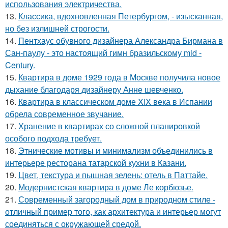
использования электричества.
13.
Классика, вдохновленная Петербургом, - изысканная,
но без излишней строгости.
14.
Пентхаус обувного дизайнера Александра Бирмана в
Сан-паулу - это настоящий гимн бразильскому mid -
Century.
15.
Квартира в доме 1929 года в Москве получила новое
дыхание благодаря дизайнеру Анне шевченко.
16.
Квартира в классическом доме XIX века в Испании
обрела современное звучание.
17.
Хранение в квартирах со сложной планировкой
особого подхода требует.
18.
Этнические мотивы и минимализм объединились в
интерьере ресторана татарской кухни в Казани.
19.
Цвет, текстура и пышная зелень: отель в Паттайе.
20.
Модернистская квартира в доме Ле корбюзье.
21.
Современный загородный дом в природном стиле -
отличный пример того, как архитектура и интерьер могут
соединяться с окружающей средой.