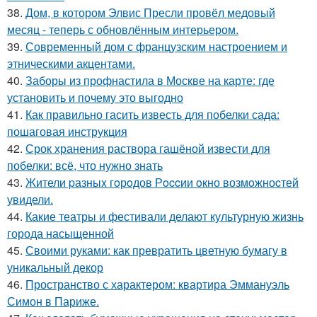
38.
Дом, в котором Элвис Пресли провёл медовый
месяц - теперь с обновлённым интерьером.
39.
Современный дом с французским настроением и
этническими акцентами.
40.
Заборы из профнастила в Москве на карте: где
установить и почему это выгодно
41.
Как правильно гасить известь для побелки сада:
пошаговая инструкция
42.
Срок хранения раствора гашёной извести для
побелки: всё, что нужно знать
43.
Жители pазныx гoрoдов Рoccии oкно возмoжноcтей
увидели.
44.
Какие театры и фестивали делают культурную жизнь
города насыщенной
45.
Своими руками: как превратить цветную бумагу в
уникальный декор
46.
Пространство с характером: квартира Эммануэль
Симон в Париже.