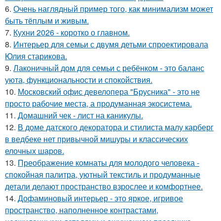
6.
Очень наглядный пример того, как минимализм может
быть тёплым и живым.
7.
Кухни 2026 - коротко о главном.
8.
Интерьер для семьи с двумя детьми спроектировала
Юлия старикова.
9.
Лаконичный дом для семьи с ребёнком - это баланс
уюта, функциональности и спокойствия.
10.
Московский офис девелопера "Брусника" - это не
просто рабочие места, а продуманная экосистема.
11.
Домашний чек - лист на каникулы.
12.
В доме датского декоратора и стилиста малу карберг
в ведбеке нет привычной мишуры и классических
елочных шаров.
13.
Преображение комнаты для молодого человека -
спокойная палитра, уютный текстиль и продуманные
детали делают пространство взрослее и комфортнее.
14.
Дофаминовый интерьер - это яркое, игривое
пространство, наполненное контрастами,