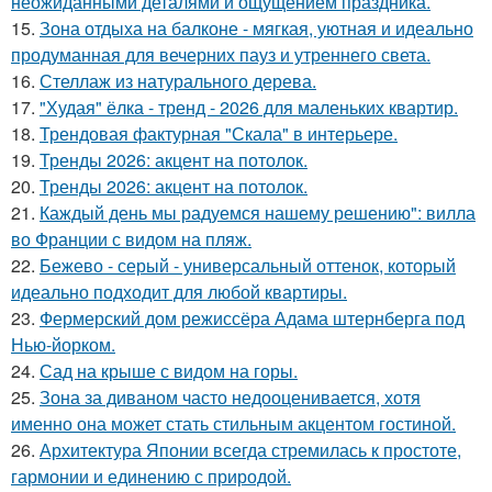
неожиданными деталями и ощущением праздника.
15.
Зона отдыха на балконе - мягкая, уютная и идеально
продуманная для вечерних пауз и утреннего света.
16.
Стеллаж из натурального дерева.
17.
"Худая" ёлка - тренд - 2026 для маленьких квартир.
18.
Трендовая фактурная "Скала" в интерьере.
19.
Тренды 2026: акцент на потолок.
20.
Тренды 2026: акцент на потолок.
21.
Каждый день мы радуемся нашему решению": вилла
во Франции с видом на пляж.
22.
Бежево - серый - универсальный оттенок, который
идеально подходит для любой квартиры.
23.
Фермерский дом режиссёра Адама штернберга под
Нью-йорком.
24.
Сад на крыше с видом на горы.
25.
Зона за диваном часто недооценивается, хотя
именно она может стать стильным акцентом гостиной.
26.
Архитектура Японии всегда стремилась к простоте,
гармонии и единению с природой.