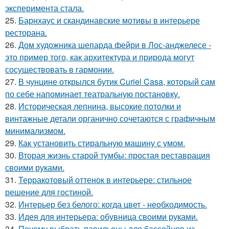
эксперимента стала.
25.
Барнхаус и скандинавские мотивы в интерьере
ресторана.
26.
Дом художника шепарда фейри в Лос-анджелесе -
это пример того, как архитектура и природа могут
сосуществовать в гармонии.
27.
В чунцине открылся бутик Curiel Casa, который сам
по себе напоминает театральную постановку.
28.
Историческая лепнина, высокие потолки и
винтажные детали органично сочетаются с графичным
минимализмом.
29.
Как установить стиральную машину с умом.
30.
Вторая жизнь старой тумбы: простая реставрация
своими руками.
31.
Терракотовый оттенок в интерьере: стильное
решение для гостиной.
32.
Интерьер без белого: когда цвет - необходимость.
33.
Идея для интерьера: обувница своими руками.
34.
Почему выбрать павильоны для бассейнов из