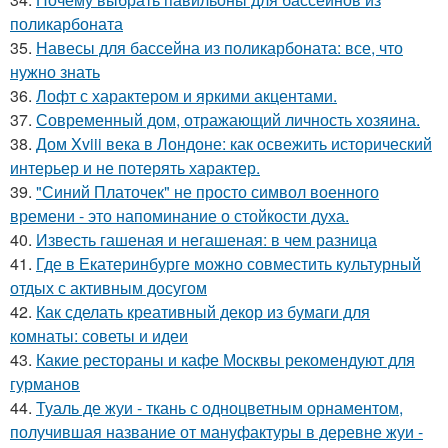
поликарбоната
35.
Навесы для бассейна из поликарбоната: все, что
нужно знать
36.
Лофт с характером и яркими акцентами.
37.
Современный дом, отражающий личность хозяина.
38.
Дом Xviii века в Лондоне: как освежить исторический
интерьер и не потерять характер.
39.
"Синий Платочек" не просто символ военного
времени - это напоминание о стойкости духа.
40.
Известь гашеная и негашеная: в чем разница
41.
Где в Екатеринбурге можно совместить культурный
отдых с активным досугом
42.
Как сделать креативный декор из бумаги для
комнаты: советы и идеи
43.
Какие рестораны и кафе Москвы рекомендуют для
гурманов
44.
Туаль де жуи - ткань с одноцветным орнаментом,
получившая название от мануфактуры в деревне жуи -