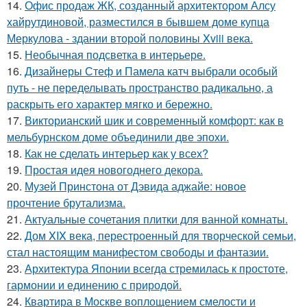
14.
Офис продаж ЖК, созданный архитектором Алсу
хайрутдиновой, разместился в бывшем доме купца
Меркулова - здании второй половины Xviii века.
15.
Необычная подсветка в интерьере.
16.
Дизайнеры Стеф и Памела катч выбрали особый
путь - не переделывать пространство радикально, а
раскрыть его характер мягко и бережно.
17.
Викторианский шик и современный комфорт: как в
мельбурнском доме объединили две эпохи.
18.
Как не сделать интерьер как у всех?
19.
Простая идея новогоднего декора.
20.
Музей Принстона от Дэвида аджайе: новое
прочтение брутализма.
21.
Актуальные сочетания плитки для ванной комнаты.
22.
Дом XIX века, перестроенный для творческой семьи,
стал настоящим манифестом свободы и фантазии.
23.
Архитектура Японии всегда стремилась к простоте,
гармонии и единению с природой.
24.
Квартира в Москве воплощением смелости и