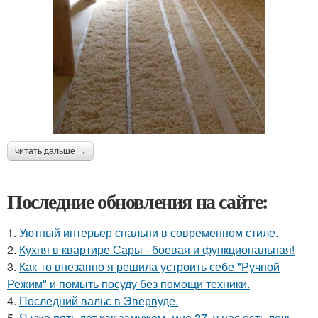
читать дальше →
Последние обновления на сайте:
1.
Уютный интерьер спальни в современном стиле.
2.
Кухня в квартире Сары - боевая и функциональная!
3.
Как-то внезапно я решила устроить себе "Ручной
Режим" и помыть посуду без помощи техники.
4.
Последний вальс в Эвервуде.
5.
Я уже пять лет как замужем, мне 27, у нас есть дочь -