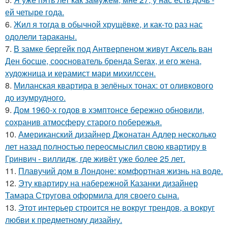
ей четыре года.
6.
Жил я тогда в обычной хрущёвке, и как-то раз нас
одолели тараканы.
7.
В замке бергейк под Антверпеном живут Аксель ван
Ден босше, сооснователь бренда Serax, и его жена,
художница и керамист мари михилссен.
8.
Миланская квартира в зелёных тонах: от оливкового
до изумрудного.
9.
Дом 1960-х годов в хэмптонсе бережно обновили,
сохранив атмосферу старого побережья.
10.
Американский дизайнер Джонатан Адлер несколько
лет назад полностью переосмыслил свою квартиру в
Гринвич - виллидж, где живёт уже более 25 лет.
11.
Плавучий дом в Лондоне: комфортная жизнь на воде.
12.
Эту квартиру на набережной Казанки дизайнер
Тамара Стругова оформила для своего сына.
13.
Этот интерьер строится не вокруг трендов, а вокруг
любви к предметному дизайну.