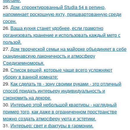
Милане.
25.
Дом, спроектированный Studia 54 в репино,
напоминает роскошную яхту, пришвартованную среди
сосен.
26.
Ваша кухня станет удобнее, если грамотно
организовать хранение и использовать каждый метр с
пользой.
27.
Дом творческой семьи на майорке объединяет в себе
скандинавскую лаконичность и атмосферу
Средиземноморья.
28.
Список вещей, которые чаще всего усложняют
уборку в ванной комнате:
29.
Как сделать тв - зону своими руками - это отличный
способ придать интерьеру индивидуальность и
сэкономить на декоре.
30.
Интерьер этой небольшой квартиры - наглядный
пример того, как даже в ограниченном пространстве
можно создать атмосферу уюта и эстетики.
31.
Интерьер: свет и фактуры в гармонии.