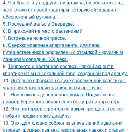
4.
Я в браке, а у подруги - ни штампа, ни обязательств,
зато ключи от новой квартиры, которую ей подарил
обеспеченный мужчина.
5.
Последний вальс в Эвервуде.
6.
В прихожей не место растениям?
7.
Встреча на ночной трассе.
8.
Сверхкомпактные апартаменты для пары
путешественников оформлены с отсылкой к круизным
лайнерам середины XX века.
9.
Терракота и настенная роспись - яркий акцент в
квартире 61 м на соколиной горе, созданной под аренду.
10.
Интерьер оформлен в духе современной классики с
уважением к истории здания эпохи ар - нуво.
11.
Новая жизнь деревянного дома в Подмосковье -
пример бережного обновления без утраты характера.
12.
Этот интерьер строится не вокруг трендов, а вокруг
любви к предметному дизайну.
13.
Этот дом словно собран из впечатлений о дальних
странах, шумных рынках, текстильных лавках и старых