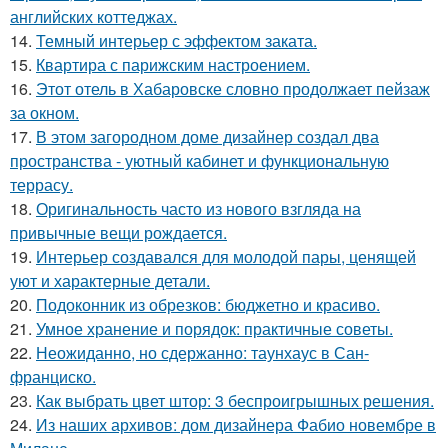
английских коттеджах.
14.
Темный интерьер с эффектом заката.
15.
Квартира с парижским настроением.
16.
Этот отель в Хабаровске словно продолжает пейзаж
за окном.
17.
В этом загородном доме дизайнер создал два
пространства - уютный кабинет и функциональную
террасу.
18.
Оригинальность часто из нового взгляда на
привычные вещи рождается.
19.
Интерьер создавался для молодой пары, ценящей
уют и характерные детали.
20.
Подоконник из обрезков: бюджетно и красиво.
21.
Умное хранение и порядок: практичные советы.
22.
Неожиданно, но сдержанно: таунхаус в Сан-
франциско.
23.
Как выбрать цвет штор: 3 беспроигрышных решения.
24.
Из наших архивов: дом дизайнера Фабио новембре в