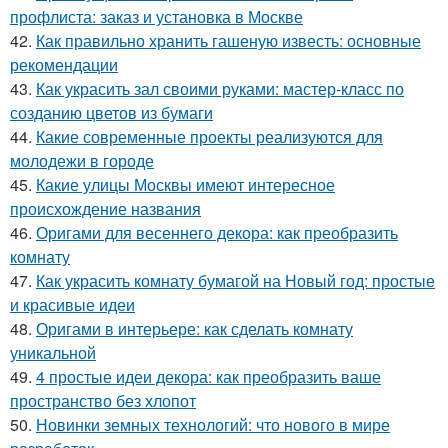
профлиста: заказ и установка в Москве
42.
Как правильно хранить гашеную известь: основные
рекомендации
43.
Как украсить зал своими руками: мастер-класс по
созданию цветов из бумаги
44.
Какие современные проекты реализуются для
молодежи в городе
45.
Какие улицы Москвы имеют интересное
происхождение названия
46.
Оригами для весеннего декора: как преобразить
комнату
47.
Как украсить комнату бумагой на Новый год: простые
и красивые идеи
48.
Оригами в интерьере: как сделать комнату
уникальной
49.
4 простые идеи декора: как преобразить ваше
пространство без хлопот
50.
Новинки земных технологий: что нового в мире