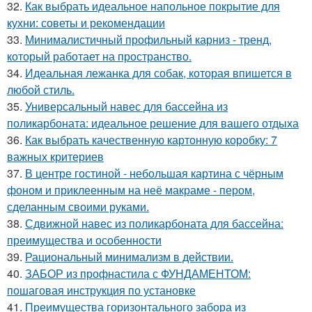
32.
Как выбрать идеальное напольное покрытие для
кухни: советы и рекомендации
33.
Минималистичный профильный карниз - тренд,
который работает на пространство.
34.
Идеальная лежанка для собак, которая впишется в
любой стиль.
35.
Универсальный навес для бассейна из
поликарбоната: идеальное решение для вашего отдыха
36.
Как выбрать качественную картонную коробку: 7
важных критериев
37.
В центре гостиной - небольшая картина с чёрным
фоном и приклеенным на неё макраме - пером,
сделанным своими руками.
38.
Сдвижной навес из поликарбоната для бассейна:
преимущества и особенности
39.
Рациональный минимализм в действии.
40.
ЗАБОР из профнастила с ФУНДАМЕНТОМ:
пошаговая инструкция по установке
41.
Преимущества горизонтального забора из