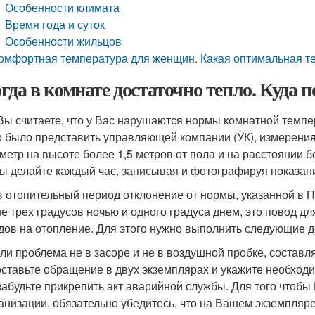
Особенности климата
Время года и суток
Особенности жильцов
омфортная температура для женщин. Какая оптимальная т
гда в комнате достаточно тепло. Куда 
Вы считаете, что у Вас нарушаются нормы комнатной темпе
 было представить управляющей компании (УК), измерения
метр на высоте более 1,5 метров от пола и на расстоянии 
ы делайте каждый час, записывая и фотографируя показан
в отопительный период отклонение от нормы, указанной в П
е трех градусов ночью и одного градуса днем, это повод д
дов на отопление. Для этого нужно выполнить следующие д
сли проблема не в засоре и не в воздушной пробке, составл
оставьте обращение в двух экземплярах и укажите необход
забудьте прикрепить акт аварийной службы. Для того что
анизации, обязательно убедитесь, что на Вашем экземпляре