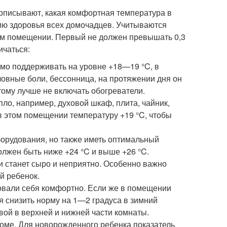
писывают, какая комфортная температура в
ию здоровья всех домочадцев. Учитываются
лом помещении. Первый не должен превышать 0,3
ичаться:
мо поддерживать на уровне +18—19 °C, в
овные боли, бессонница, на протяжении дня он
тому лучше не включать обогреватели.
ло, например, духовой шкаф, плита, чайник,
 в этом помещении температуру +19 °C, чтобы
борудования, но также иметь оптимальный
лжен быть ниже +24 °C и выше +26 °C.
 станет сыро и неприятно. Особенно важно
й ребенок.
овали себя комфортно. Если же в помещении
я снизить норму на 1—2 градуса в зимний
вой в верхней и нижней части комнаты.
оме. Для новорожденного ребенка показатель