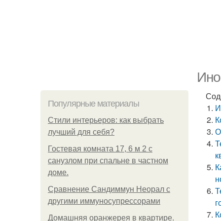
Ино
Сод
Популярные материалы
И
К
Стили интерьеров: как выбрать
О
лучший для себя?
Т
Гостевая комната 17, 6 м 2 с
к
санузлом при спальне в частном
К
доме.
н
Сравнение Сандиммун Неорал с
Т
другими иммуносупрессорами
г
К
Домашняя оранжерея в квартире.