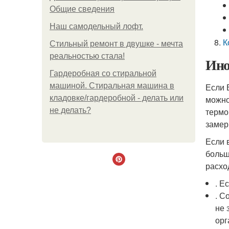
Общие сведения
Наш самодельный лофт.
К
Стильный ремонт в двушке - мечта
реальностью стала!
Ино
Гардеробная со стиральной
машиной. Стиральная машина в
Если 
кладовке/гардеробной - делать или
можно
не делать?
термо
замер
Если 
больш
расхо
. Е
. С
не 
орг