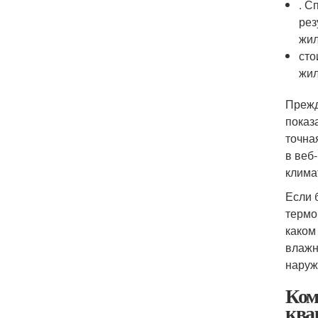
. С
рез
жил
сто
жил
Прежд
показ
точна
в веб
клима
Если 
термо
каком
влажн
наруж
Ком
ква