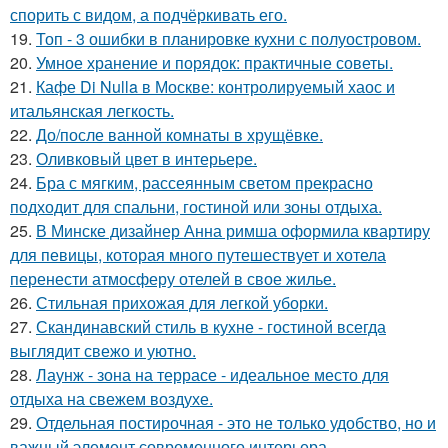
спорить с видом, а подчёркивать его.
19.
Топ - 3 ошибки в планировке кухни с полуостровом.
20.
Умное хранение и порядок: практичные советы.
21.
Кафе Di Nulla в Москве: контролируемый хаос и
итальянская легкость.
22.
До/после ванной комнаты в хрущёвке.
23.
Оливковый цвет в интерьере.
24.
Бра с мягким, рассеянным светом прекрасно
подходит для спальни, гостиной или зоны отдыха.
25.
В Минске дизайнер Анна римша оформила квартиру
для певицы, которая много путешествует и хотела
перенести атмосферу отелей в свое жилье.
26.
Стильная прихожая для легкой уборки.
27.
Скандинавский стиль в кухне - гостиной всегда
выглядит свежо и уютно.
28.
Лаунж - зона на террасе - идеальное место для
отдыха на свежем воздухе.
29.
Отдельная постирочная - это не только удобство, но и
важный элемент современного интерьера.