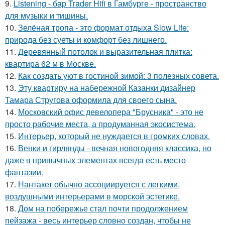
9.
Listening - бар Trader Hifi в Гамбурге - пространство
для музыки и тишины.
10.
Зелёная тропа - это формат отдыха Slow Life:
природа без суеты и комфорт без лишнего.
11.
Деревянный потолок и выразительная плитка:
квартира 62 м в Москве.
12.
Как создать уют в гостиной зимой: 3 полезных совета.
13.
Эту квартиру на набережной Казанки дизайнер
Тамара Стругова оформила для своего сына.
14.
Московский офис девелопера "Брусника" - это не
просто рабочие места, а продуманная экосистема.
15.
Интерьер, который не нуждается в громких словах.
16.
Венки и гирлянды - вечная новогодняя классика, но
даже в привычных элементах всегда есть место
фантазии.
17.
Нантакет обычно ассоциируется с легкими,
воздушными интерьерами в морской эстетике.
18.
Дом на побережье стал почти продолжением
пейзажа - весь интерьер словно создан, чтобы не