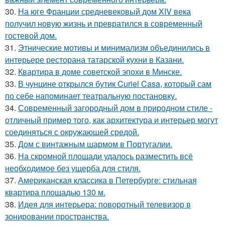
30.
На юге Франции средневековый дом XIV века
получил новую жизнь и превратился в современный
гостевой дом.
31.
Этнические мотивы и минимализм объединились в
интерьере ресторана татарской кухни в Казани.
32.
Квартира в доме советской эпохи в Минске.
33.
В чунцине открылся бутик Curiel Casa, который сам
по себе напоминает театральную постановку.
34.
Современный загородный дом в природном стиле -
отличный пример того, как архитектура и интерьер могут
соединяться с окружающей средой.
35.
Дом с винтажным шармом в Португалии.
36.
На скромной площади удалось разместить всё
необходимое без ущерба для стиля.
37.
Американская классика в Петербурге: стильная
квартира площадью 130 м.
38.
Идея для интерьера: поворотный телевизор в
зонировании пространства.