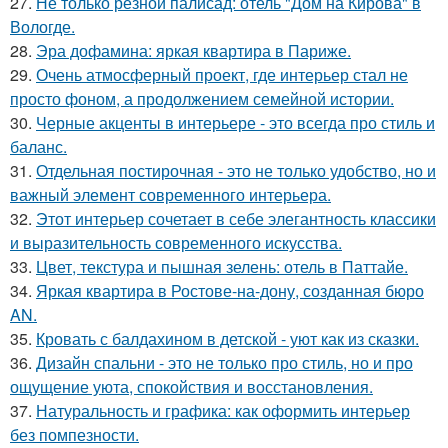
27.
Не только резной палисад: отель "Дом на Кирова" в
Вологде.
28.
Эра дофамина: яркая квартира в Париже.
29.
Очень атмосферный проект, где интерьер стал не
просто фоном, а продолжением семейной истории.
30.
Черные акценты в интерьере - это всегда про стиль и
баланс.
31.
Отдельная постирочная - это не только удобство, но и
важный элемент современного интерьера.
32.
Этот интерьер сочетает в себе элегантность классики
и выразительность современного искусства.
33.
Цвет, текстура и пышная зелень: отель в Паттайе.
34.
Яркая квартира в Ростове-на-дону, созданная бюро
AN.
35.
Кровать с балдахином в детской - уют как из сказки.
36.
Дизайн спальни - это не только про стиль, но и про
ощущение уюта, спокойствия и восстановления.
37.
Натуральность и графика: как оформить интерьер
без помпезности.