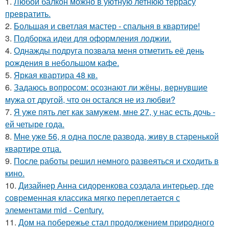
1.
Любой балкон можно в уютную летнюю террасу
превратить.
2.
Большая и светлая мастер - спальня в квартире!
3.
Подборка идеи для оформления лоджии.
4.
Однажды подруга позвала меня отметить её день
рождения в небольшом кафе.
5.
Яркая квартира 48 кв.
6.
Задаюсь вопросом: осознают ли жёны, вернувшие
мужа от другой, что он остался не из любви?
7.
Я уже пять лет как замужем, мне 27, у нас есть дочь -
ей четыре года.
8.
Мне уже 56, я одна после развода, живу в старенькой
квартире отца.
9.
После работы решил немного развеяться и сходить в
кино.
10.
Дизайнер Анна сидоренкова создала интерьер, где
современная классика мягко переплетается с
элементами mid - Century.
11.
Дом на побережье стал продолжением природного