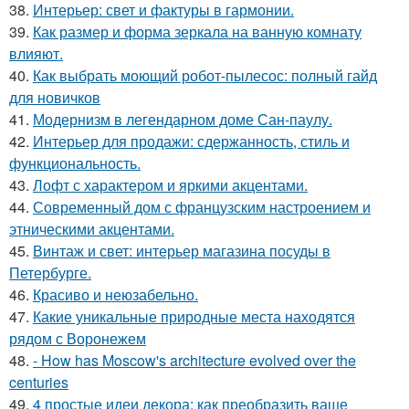
38.
Интерьер: свет и фактуры в гармонии.
39.
Как размер и форма зеркала на ванную комнату
влияют.
40.
Как выбрать моющий робот-пылесос: полный гайд
для новичков
41.
Модернизм в легендарном доме Сан-паулу.
42.
Интерьер для продажи: сдержанность, стиль и
функциональность.
43.
Лофт с характером и яркими акцентами.
44.
Современный дом с французским настроением и
этническими акцентами.
45.
Винтаж и свет: интерьер магазина посуды в
Петербурге.
46.
Красиво и неюзабельно.
47.
Какие уникальные природные места находятся
рядом с Воронежем
48.
- How has Moscow's architecture evolved over the
centuries
49.
4 простые идеи декора: как преобразить ваше