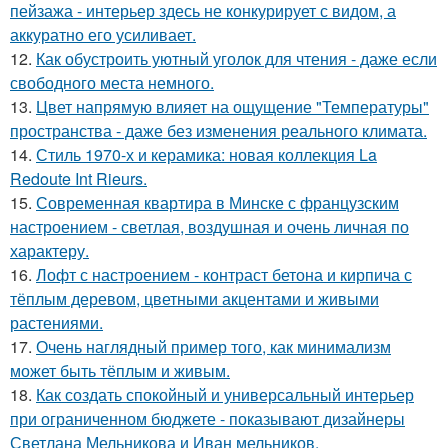
пейзажа - интерьер здесь не конкурирует с видом, а
аккуратно его усиливает.
12.
Как обустроить уютный уголок для чтения - даже если
свободного места немного.
13.
Цвет напрямую влияет на ощущение "Температуры"
пространства - даже без изменения реального климата.
14.
Стиль 1970-х и керамика: новая коллекция La
Redoute Int Rieurs.
15.
Современная квартира в Минске с французским
настроением - светлая, воздушная и очень личная по
характеру.
16.
Лофт с настроением - контраст бетона и кирпича с
тёплым деревом, цветными акцентами и живыми
растениями.
17.
Очень наглядный пример того, как минимализм
может быть тёплым и живым.
18.
Как создать спокойный и универсальный интерьер
при ограниченном бюджете - показывают дизайнеры
Светлана Мельникова и Иван мельников.