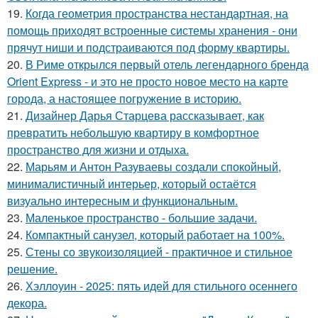
19.
Когда геометрия пространства нестандартная, на
помощь приходят встроенные системы хранения - они
прячут ниши и подстраиваются под форму квартиры.
20.
В Риме открылся первый отель легендарного бренда
Orient Express - и это не просто новое место на карте
города, а настоящее погружение в историю.
21.
Дизайнер Дарья Старцева рассказывает, как
превратить небольшую квартиру в комфортное
пространство для жизни и отдыха.
22.
Марьям и Антон Разуваевы создали спокойный,
минималистичный интерьер, который остаётся
визуально интересным и функциональным.
23.
Маленькое пространство - большие задачи.
24.
Компактный санузел, который работает на 100%.
25.
Стены со звукоизоляцией - практичное и стильное
решение.
26.
Хэллоуин - 2025: пять идей для стильного осеннего
декора.