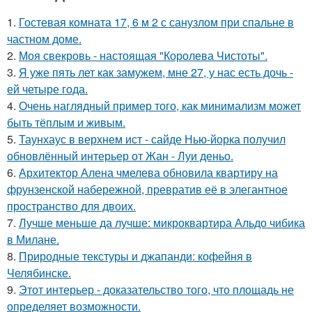
1.
Гостевая комната 17, 6 м 2 с санузлом при спальне в
частном доме.
2.
Моя свекровь - настоящая "Королева Чистоты".
3.
Я уже пять лет как замужем, мне 27, у нас есть дочь -
ей четыре года.
4.
Очень наглядный пример того, как минимализм может
быть тёплым и живым.
5.
Таунхаус в верхнем ист - сайде Нью-йорка получил
обновлённый интерьер от Жан - Луи деньо.
6.
Архитектор Алена чмелева обновила квартиру на
фрунзенской набережной, превратив её в элегантное
пространство для двоих.
7.
Лучше меньше да лучше: микроквартира Альдо чибика
в Милане.
8.
Природные текстуры и джапанди: кофейня в
Челябинске.
9.
Этот интерьер - доказательство того, что площадь не
определяет возможности.