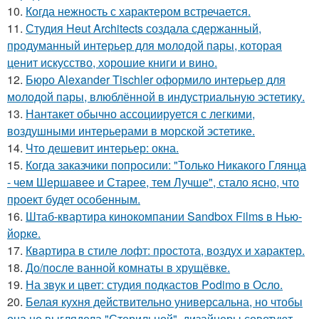
10.
Когда нежность с характером встречается.
11.
Студия Heut Architects создала сдержанный,
продуманный интерьер для молодой пары, которая
ценит искусство, хорошие книги и вино.
12.
Бюро Alexander Tischler оформило интерьер для
молодой пары, влюблённой в индустриальную эстетику.
13.
Нантакет обычно ассоциируется с легкими,
воздушными интерьерами в морской эстетике.
14.
Что дешевит интерьер: окна.
15.
Когда заказчики попросили: "Только Никакого Глянца
- чем Шершавее и Старее, тем Лучше", стало ясно, что
проект будет особенным.
16.
Штаб-квартира кинокомпании Sandbox Films в Нью-
йорке.
17.
Квартира в стиле лофт: простота, воздух и характер.
18.
До/после ванной комнаты в хрущёвке.
19.
На звук и цвет: студия подкастов Podimo в Осло.
20.
Белая кухня действительно универсальна, но чтобы
она не выглядела "Стерильной", дизайнеры советуют