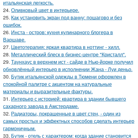
итальянская легкость.
24.
Оливковый цвет в интерьере.
25.
Как установить экран под ванну: пошагово и без
ошибок.
26.
Инста - остров: кухня кулинарного блогера в
Варшаве.
27.
Цветотерапия: яркая квартира в ноттинг - хилл.
28.
Металлический блеск в бизнес-центре "Кристалл".
29.
Таунхаус в верхнем ист - сайде в Нью-йорке получил
обновлённый интерьер в исполнении Жана - Луи деньо.
30.
Бутик итальянской одежды в Тюмени оформлен в
спокойной палитре с акцентом на натуральные
материалы и выразительные фактуры.
31.
Интерьер с историей: квартира в здании бывшего
сахарного завода в Амстердаме.
32.
Радиаторы, покрашенные в цвет стен, - один из
самых простых и эффектных способов сделать интерьер
гармоничным.
33.
Бутик - отель с характером: когда здание становится