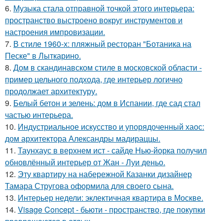
6.
Музыка стала отправной точкой этого интерьера:
пространство выстроено вокруг инструментов и
настроения импровизации.
7.
В стиле 1960-х: пляжный ресторан "Ботаника на
Песке" в Лыткарино.
8.
Дом в скандинавском стиле в московской области -
пример цельного подхода, где интерьер логично
продолжает архитектуру.
9.
Белый бетон и зелень: дом в Испании, где сад стал
частью интерьера.
10.
Индустриальное искусство и упорядоченный хаос:
дом архитектора Александры мадираццы.
11.
Таунхаус в верхнем ист - сайде Нью-йорка получил
обновлённый интерьер от Жан - Луи деньо.
12.
Эту квартиру на набережной Казанки дизайнер
Тамара Стругова оформила для своего сына.
13.
Интерьер недели: эклектичная квартира в Москве.
14.
Visage Concept - бьюти - пространство, где покупки