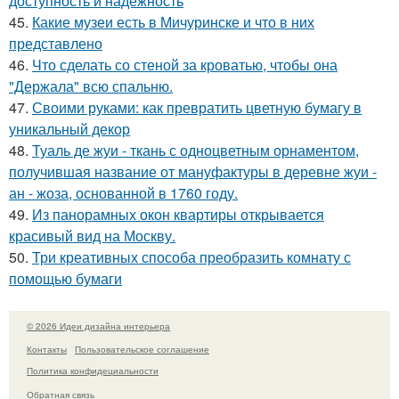
доступность и надежность
45.
Какие музеи есть в Мичуринске и что в них
представлено
46.
Что сделать со стеной за кроватью, чтобы она
"Держала" всю спальню.
47.
Своими руками: как превратить цветную бумагу в
уникальный декор
48.
Туаль де жуи - ткань с одноцветным орнаментом,
получившая название от мануфактуры в деревне жуи -
ан - жоза, основанной в 1760 году.
49.
Из панорамных окон квартиры открывается
красивый вид на Москву.
50.
Три креативных способа преобразить комнату с
помощью бумаги
© 2026 Идеи дизайна интерьера
Контакты
Пользовательское соглашение
Политика конфидециальности
Обратная связь