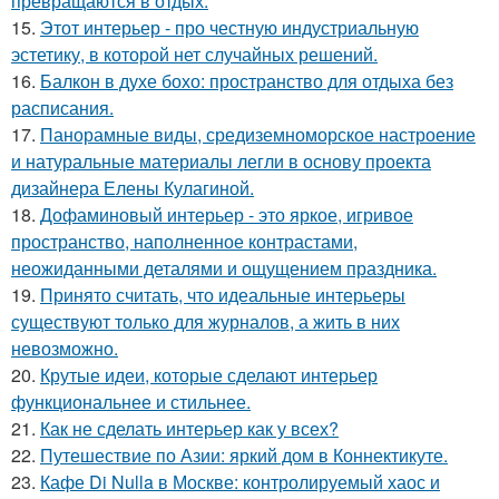
превращаются в отдых.
15.
Этот интерьер - про честную индустриальную
эстетику, в которой нет случайных решений.
16.
Балкон в духе бохо: пространство для отдыха без
расписания.
17.
Панорамные виды, средиземноморское настроение
и натуральные материалы легли в основу проекта
дизайнера Елены Кулагиной.
18.
Дофаминовый интерьер - это яркое, игривое
пространство, наполненное контрастами,
неожиданными деталями и ощущением праздника.
19.
Принято считать, что идеальные интерьеры
существуют только для журналов, а жить в них
невозможно.
20.
Крутые идеи, которые сделают интерьер
функциональнее и стильнее.
21.
Как не сделать интерьер как у всех?
22.
Путешествие по Азии: яркий дом в Коннектикуте.
23.
Кафе Di Nulla в Москве: контролируемый хаос и