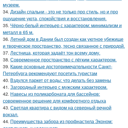
музеем.
34.
Дизайн спальни - это не только про стиль, но и про
ощущение уюта, спокойствия и восстановления.
35.
Чёрно-белый интерьер с характером: минимализм и
металл в 65 м.
36.
Летний дом в Дании был создан как уютное убежище
и творческое пространство, тесно связанное с природой.
37.
Лестница, которая задаёт тон всему дому.
38.
Современное пространство с лёгким характером.
39.
Какие основные достопримечательности Санкт-
Петербурга рекомендуют посетить туристам
40.
Вздулся паркет от воды: что делать без замены
41.
Загородный интерьер с мужским характером.
42.
Навесы из поликарбоната для бассейнов:
современное решение для комфортного отдыха
43.
Светлая квартира с видом на северный речной
вокзал.
44.
Преимущества забора из профнастила Эконом: