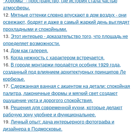
"Хоромы" - пространство, где история стала частью
атмосферы.
12.
Мятные оттенки словно впускают в дом воздух - они
освежают, бодрят и даже в самый жаркий день выглядят
прохладными и спокойными.
13.
Этот интерьер - доказательство того, что площадь не
определяет возможности.
14.
Дом как галерея.
15.
Когда нежность с характером встречается.
16.
В городе монтаржи продаётся особняк 1929 года,
созданный под влиянием архитектурных принципов Ле
корбюзье.
17.
Сдержанная ванная с акцентом на детали: спокойная
палитра, лаконичные формы и мягкий свет создают
ощущение уюта и дорогого спокойствия.
18.
Решения для современной кухни, которые делают
рабочую зону удобнее и функциональнее.
19.
Личный опыт: дача интерьерного фотографа и
дизайнера в Подмосковье.