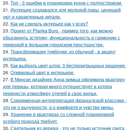
20.
Топ - 3 ошибки в планировке кухни с полуостровом.
21.
Интерьер создавался для молодой пары, ценящей
уют и характерные детали.
22.
Как не сделать интерьер как у всех?
23.
Проект от Planka Buro - пример того, как можно
объединить эстетику, функциональность и гармонию с
природой в большом городском пространстве.
24.
Трансформация тумбочки: из обычной - в акцент
интерьера.
25.
Как выбрать цвет штор: 3 беспроигрышных решения.
26.
Оливковый цвет в интерьере.
27.
В Минске дизайнер Анна римша оформила квартиру
для певицы, которая много путешествует и хотела
перенести атмосферу отелей в свое жилье.
28.
Современная интерпретация французской классики -
это не о вычурности, а о комфорте и чувстве меры.
29.
Хранение в квартирах со сложной планировкой
особого подхода требует.
30.
Светильник из дерева - это не только источник света,