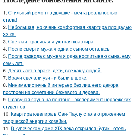
1.
Стильный ремонт в двушке - мечта реальностью
стала!
2.
Небольшая, но очень комфортная квартира площадью
32 кв.
3.
Светлая, красивая и уютная квартира.
4.
После смерти мужа я одна с сыном осталась.
5.
После развода с мужем я одна воспитываю сына, ему
семь лет.
6.
Десять лет в браке, дети, всё как у людей.
7.
Врачи сделали узи - и были в шоке.
8.
Минималистичный интерьер без лишнего декора
построен на сочетании бежевого и дерева.
9.
Плавучая сауна на понтоне - эксперимент норвежских
студентов.
10.
Квартира ювелира в Сан-Паулу стала отражением
творческой энергии хозяйки.
11.
В купеческом доме XIX века открылся бутик - отель