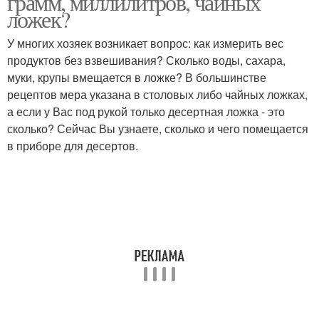
грамм, миллилитров, чайных
ложек?
У многих хозяек возникает вопрос: как измерить вес
Дрожжей в десертной
продуктов без взвешивания? Сколько воды, сахара,
Веса в столовой ложке
ложке
муки, крупы вмещается в ложке? В большинстве
рецептов мера указана в столовых либо чайных ложках,
а если у Вас под рукой только десертная ложка - это
сколько? Сейчас Вы узнаете, сколько и чего помещается
в приборе для десертов.