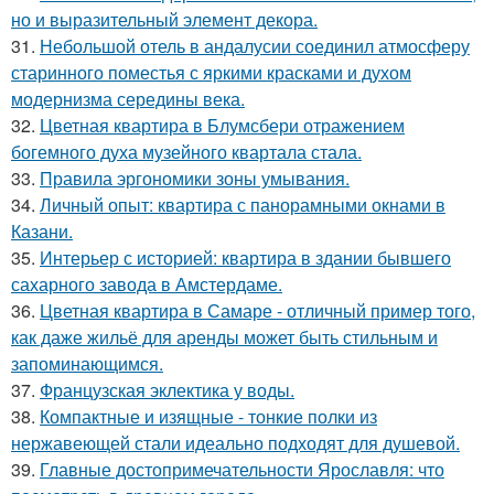
но и выразительный элемент декора.
31.
Небольшой отель в андалусии соединил атмосферу
старинного поместья с яркими красками и духом
модернизма середины века.
32.
Цветная квартира в Блумсбери отражением
богемного духа музейного квартала стала.
33.
Правила эргономики зоны умывания.
34.
Личный опыт: квартира с панорамными окнами в
Казани.
35.
Интерьер с историей: квартира в здании бывшего
сахарного завода в Амстердаме.
36.
Цветная квартира в Самаре - отличный пример того,
как даже жильё для аренды может быть стильным и
запоминающимся.
37.
Французская эклектика у воды.
38.
Компактные и изящные - тонкие полки из
нержавеющей стали идеально подходят для душевой.
39.
Главные достопримечательности Ярославля: что