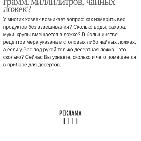
грамм, миллилитров, чайных
ложек?
У многих хозяек возникает вопрос: как измерить вес
Таблица для столовой
Дрожжей в десертной
продуктов без взвешивания? Сколько воды, сахара,
ложки
ложке
муки, крупы вмещается в ложке? В большинстве
рецептов мера указана в столовых либо чайных ложках,
а если у Вас под рукой только десертная ложка - это
сколько? Сейчас Вы узнаете, сколько и чего помещается
в приборе для десертов.