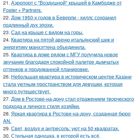
21.
Аэропорт с "Воздушной" крышей в Камбодже от
Foster + Partners.
22.
Дом 1950-х годов в Беверли - хиллс сохранил
подлинный дух эпохи.
23.
Сад на крыше с видом на горы.
24.
Квартира на пятой авеню итальянский шик и
энергетику манхэттена объединила.
25.
Квартира в доме рядом с МГУ получила новое
звучание благодаря спокойной палитре дымчатых
оттенков и продуманной планировке.
26.
Небольшая квартира в историческом центре Казани
стала уютным пространством для девушки, которая
много путешествует.
27.
Дом в Ростове-на-дону стал отражением творческого
подхода и личного стиля хозяйки.
28.
Яркая квартира в Ростове-на-дону, созданная бюро
AN.
29.
Свет, воздух и антресоль: уют на 50 квадратах.
30.
Стильная однушка, в которой есть всё.