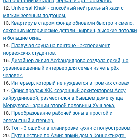
на сочетании металла, зеркал и арт - объектов.
12.
Universal Khaki - спокойный нейтральный хаки с
мягким зеленым подтоном.
13.
Квартиру в старом фонде обновили быстро и смело,
сохранив исторические детали - кирпич, высокие потолки
и большие окна.
14.
Плавучая сауна на понтоне - эксперимент
норвежских студентов.
15.
Дизайнер лилия Асфандиярова создала яркий, но
уравновешенный интерьер для семьи из четырёх
человек.
16.
Интерьер, который не нуждается в громких словах.
17.
Офис продаж ЖК, созданный архитектором Алсу
хайрутдиновой, разместился в бывшем доме купца
Меркулова - здании второй половины Xviii века.
18.
Преобразование рабочей зоны в простой и
элегантный интерьер.
19.
Топ - 3 ошибки в планировке кухни с полуостровом.
20.
Путешествие по Азии: яркий дом в Коннектикуте.