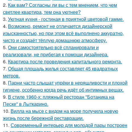
2.
Как вам? Согласны ли вы с тем мнением, что чем
светлее квартира, тем она уютнее?
3.
Уютная кухня - гостиная в приятной цветовой гамме.
4.
Возможно, ремонт не отличается дизайнерской
изысканностью, но при этом всё выполнено аккуратно,
чисто и создаёт тёплую домашнюю атмосферу.
5.
Они самостоятельно всё спланировали и
реализовали, не прибегая к помощи дизайнера.
6.
Квартира после проведения капитального ремонта.
7.
Общая площадь жилья составляет 45 квадратных
метров.
8.
Парни часто слышат упрёки в неряшливости и плохой
гигиене, особенно когда речь идёт об интимных вещах.
9.
В стиле 1960-х: пляжный ресторан "Ботаника на
Песке" в Лыткарино.
10.
Вилла на мысе с видом на море получила новую
жизнь после бережной реставрации.
11.
Современный интерьер для молодой пары построен