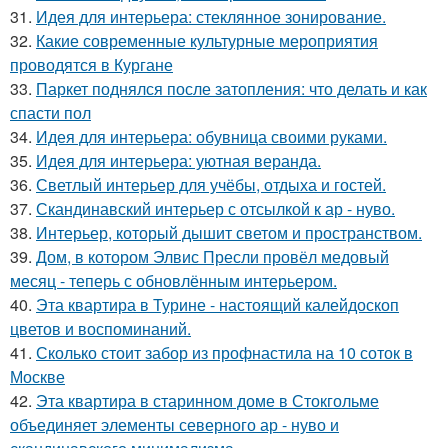
31.
Идея для интерьера: стеклянное зонирование.
32.
Какие современные культурные мероприятия
проводятся в Кургане
33.
Паркет поднялся после затопления: что делать и как
спасти пол
34.
Идея для интерьера: обувница своими руками.
35.
Идея для интерьера: уютная веранда.
36.
Светлый интерьер для учёбы, отдыха и гостей.
37.
Скандинавский интерьер с отсылкой к ар - нуво.
38.
Интерьер, который дышит светом и пространством.
39.
Дом, в котором Элвис Пресли провёл медовый
месяц - теперь с обновлённым интерьером.
40.
Эта квартира в Турине - настоящий калейдоскоп
цветов и воспоминаний.
41.
Сколько стоит забор из профнастила на 10 соток в
Москве
42.
Эта квартира в старинном доме в Стокгольме
объединяет элементы северного ар - нуво и