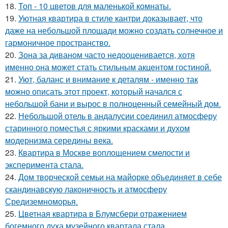
18.
Топ - 10 цветов для маленькой комнаты.
19.
Уютная квартира в стиле кантри доказывает, что
даже на небольшой площади можно создать солнечное и
гармоничное пространство.
20.
Зона за диваном часто недооценивается, хотя
именно она может стать стильным акцентом гостиной.
21.
Уют, баланс и внимание к деталям - именно так
можно описать этот проект, который начался с
небольшой бани и вырос в полноценный семейный дом.
22.
Небольшой отель в андалусии соединил атмосферу
старинного поместья с яркими красками и духом
модернизма середины века.
23.
Квартира в Москве воплощением смелости и
эксперимента стала.
24.
Дом творческой семьи на майорке объединяет в себе
скандинавскую лаконичность и атмосферу
Средиземноморья.
25.
Цветная квартира в Блумсбери отражением
богемного духа музейного квартала стала.