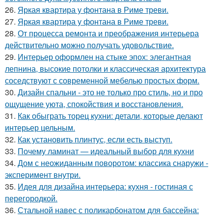
26.
Яркая квартира у фонтана в Риме треви.
27.
Яркая квартира у фонтана в Риме треви.
28.
От процесса ремонта и преображения интерьера
действительно можно получать удовольствие.
29.
Интерьер оформлен на стыке эпох: элегантная
лепнина, высокие потолки и классическая архитектура
соседствуют с современной мебелью простых форм.
30.
Дизайн спальни - это не только про стиль, но и про
ощущение уюта, спокойствия и восстановления.
31.
Как обыграть торец кухни: детали, которые делают
интерьер цельным.
32.
Как установить плинтус, если есть выступ.
33.
Почему ламинат — идеальный выбор для кухни
34.
Дом с неожиданным поворотом: классика снаружи -
эксперимент внутри.
35.
Идея для дизайна интерьера: кухня - гостиная с
перегородкой.
36.
Стальной навес с поликарбонатом для бассейна: