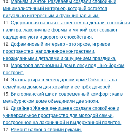
10.
Марьям и Антон Разуваевы создали спокойный,
минималистичный интерьер, который остаётся
визуально интересным и функциональным.
11.
Сдержанная ванная с акцентом на детали: спокойная
палитра, лаконичные формы и мягкий свет создают
ощущение уюта и дорогого спокойствия.
12.
Дофаминовый интерьер - это яркое, игривое
пространство, наполненное контрастами,
неожиданными деталями и ощущением праздника.
13.
Марк торп автономный дом в лесу под Нью-йорком
построит.
14.
Эта квартира в легендарном доме Dakota стала
семейным домом для хозяйки и её трёх дочерей.
15.
Викторианский шик и современный комфорт: как в
мельбурнском доме объединили две эпохи.
16.
Дизайнер Жанна денишева создала спокойное и
универсальное пространство для молодой семьи,
построенное на лаконичной и выдержанной палитре.
17.
Ремонт балкона своими руками.