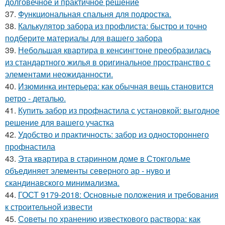
долговечное и практичное решение
37.
Функциональная спальня для подростка.
38.
Калькулятор забора из профлиста: быстро и точно
подберите материалы для вашего забора
39.
Небольшая квартира в кенсингтоне преобразилась
из стандартного жилья в оригинальное пространство с
элементами неожиданности.
40.
Изюминка интерьера: как обычная вещь становится
ретро - деталью.
41.
Купить забор из профнастила с установкой: выгодное
решение для вашего участка
42.
Удобство и практичность: забор из одностороннего
профнастила
43.
Эта квартира в старинном доме в Стокгольме
объединяет элементы северного ар - нуво и
скандинавского минимализма.
44.
ГОСТ 9179-2018: Основные положения и требования
к строительной извести
45.
Советы по хранению известкового раствора: как