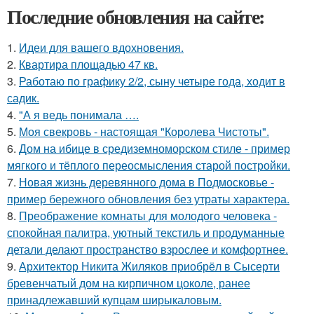
Последние обновления на сайте:
1.
Идеи для вашего вдохновения.
2.
Квартира площадью 47 кв.
3.
Работаю по графику 2/2, сыну четыре года, ходит в
садик.
4.
"А я ведь понимала ….
5.
Моя свекровь - настоящая "Королева Чистоты".
6.
Дом на ибице в средиземноморском стиле - пример
мягкого и тёплого переосмысления старой постройки.
7.
Новая жизнь деревянного дома в Подмосковье -
пример бережного обновления без утраты характера.
8.
Преображение комнаты для молодого человека -
спокойная палитра, уютный текстиль и продуманные
детали делают пространство взрослее и комфортнее.
9.
Архитектор Никита Жиляков приобрёл в Сысерти
бревенчатый дом на кирпичном цоколе, ранее
принадлежавший купцам ширыкаловым.