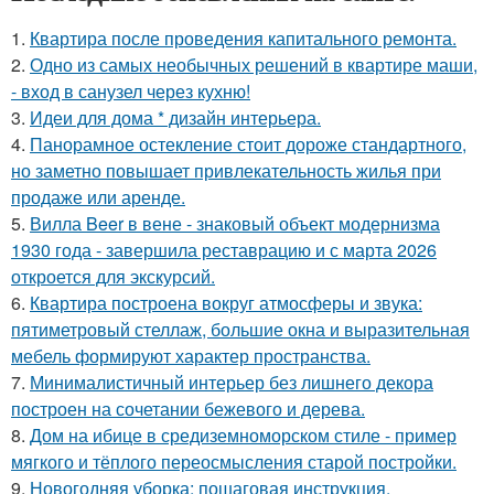
1.
Квартира после проведения капитального ремонта.
2.
Одно из самых необычных решений в квартире маши,
- вход в санузел через кухню!
3.
Идеи для дома * дизайн интерьера.
4.
Панорамное остекление стоит дороже стандартного,
но заметно повышает привлекательность жилья при
продаже или аренде.
5.
Вилла Beer в вене - знаковый объект модернизма
1930 года - завершила реставрацию и с марта 2026
откроется для экскурсий.
6.
Квартира построена вокруг атмосферы и звука:
пятиметровый стеллаж, большие окна и выразительная
мебель формируют характер пространства.
7.
Минималистичный интерьер без лишнего декора
построен на сочетании бежевого и дерева.
8.
Дом на ибице в средиземноморском стиле - пример
мягкого и тёплого переосмысления старой постройки.
9.
Новогодняя уборка: пошаговая инструкция.