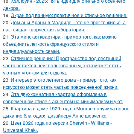
18.
Хэллоуин - 2025: пять идей для стильного осеннего
декора.
19.
Экран под ванную: практичное и стильное решение.
20.
Дом аны Араны в Мадриде - это не просто жильё, а
настоящая творческая лаборатория.
21.
Эта минская квартира - пример того, как можно
объединить легкость французского стиля и
индивидуальность семьи.
22.
Отличное решение! Пространство под лестницей
часто остаётся неиспользованным, хотя может стать
уютным уголком для отдыха.
23.
Интерьер этого летнего дома - пример того, как
искусство может стать частью повседневной жизни.
24.
Эта двухкомнатная квартира оформлена в
современном стиле с акцентом на минимализм и уют.
25.
Квартира в доме 1929 года в Москве получила новое
дыхание благодаря дизайнеру Анне шевченко.
26.
Цвет 2026 года по версии Sherwin - Williams -
Universal Khaki.