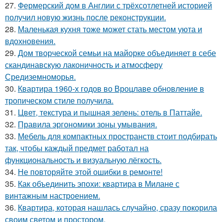
27.
Фермерский дом в Англии с трёхсотлетней историей
получил новую жизнь после реконструкции.
28.
Маленькая кухня тоже может стать местом уюта и
вдохновения.
29.
Дом творческой семьи на майорке объединяет в себе
скандинавскую лаконичность и атмосферу
Средиземноморья.
30.
Квартира 1960-х годов во Вроцлаве обновление в
тропическом стиле получила.
31.
Цвет, текстура и пышная зелень: отель в Паттайе.
32.
Правила эргономики зоны умывания.
33.
Мебель для компактных пространств стоит подбирать
так, чтобы каждый предмет работал на
функциональность и визуальную лёгкость.
34.
Не повторяйте этой ошибки в ремонте!
35.
Как объединить эпохи: квартира в Милане с
винтажным настроением.
36.
Квартира, которая нашлась случайно, сразу покорила
своим светом и простором.