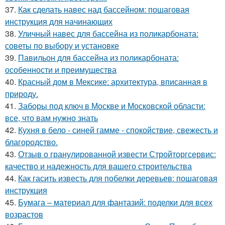
37.
Как сделать навес над бассейном: пошаговая
инструкция для начинающих
38.
Уличный навес для бассейна из поликарбоната:
советы по выбору и установке
39.
Павильон для бассейна из поликарбоната:
особенности и преимущества
40.
Красный дом в Мексике: архитектура, вписанная в
природу.
41.
Заборы под ключ в Москве и Московской области:
все, что вам нужно знать
42.
Кухня в бело - синей гамме - спокойствие, свежесть и
благородство.
43.
Отзыв о гранулированной извести Стройторгсервис:
качество и надежность для вашего строительства
44.
Как гасить известь для побелки деревьев: пошаговая
инструкция
45.
Бумага – материал для фантазий: поделки для всех
возрастов