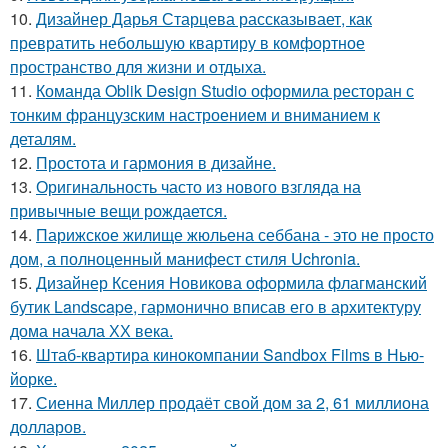
10.
Дизайнер Дарья Старцева рассказывает, как
превратить небольшую квартиру в комфортное
пространство для жизни и отдыха.
11.
Команда Oblik Design Studio оформила ресторан с
тонким французским настроением и вниманием к
деталям.
12.
Простота и гармония в дизайне.
13.
Оригинальность часто из нового взгляда на
привычные вещи рождается.
14.
Парижское жилище жюльена себбана - это не просто
дом, а полноценный манифест стиля Uchronia.
15.
Дизайнер Ксения Новикова оформила флагманский
бутик Landscape, гармонично вписав его в архитектуру
дома начала ХХ века.
16.
Штаб-квартира кинокомпании Sandbox Films в Нью-
йорке.
17.
Сиенна Миллер продаёт свой дом за 2, 61 миллиона
долларов.