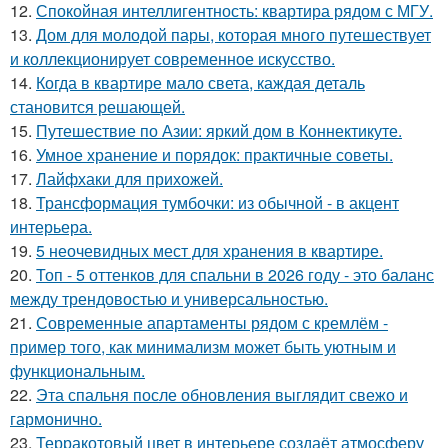
12.
Спокойная интеллигентность: квартира рядом с МГУ.
13.
Дом для молодой пары, которая много путешествует
и коллекционирует современное искусство.
14.
Когда в квартире мало света, каждая деталь
становится решающей.
15.
Путешествие по Азии: яркий дом в Коннектикуте.
16.
Умное хранение и порядок: практичные советы.
17.
Лайфхаки для прихожей.
18.
Трансформация тумбочки: из обычной - в акцент
интерьера.
19.
5 неочевидных мест для хранения в квартире.
20.
Топ - 5 оттенков для спальни в 2026 году - это баланс
между трендовостью и универсальностью.
21.
Современные апартаменты рядом с кремлём -
пример того, как минимализм может быть уютным и
функциональным.
22.
Эта спальня после обновления выглядит свежо и
гармонично.
23.
Терракотовый цвет в интерьере создаёт атмосферу