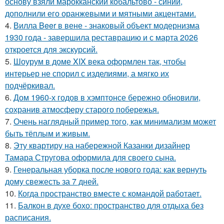
основу взяли марокканский кобальтово - синий,
дополнили его оранжевыми и мятными акцентами.
4.
Вилла Beer в вене - знаковый объект модернизма
1930 года - завершила реставрацию и с марта 2026
откроется для экскурсий.
5.
Шоурум в доме XIX века оформлен так, чтобы
интерьер не спорил с изделиями, а мягко их
подчёркивал.
6.
Дом 1960-х годов в хэмптонсе бережно обновили,
сохранив атмосферу старого побережья.
7.
Очень наглядный пример того, как минимализм может
быть тёплым и живым.
8.
Эту квартиру на набережной Казанки дизайнер
Тамара Стругова оформила для своего сына.
9.
Генеральная уборка после нового года: как вернуть
дому свежесть за 7 дней.
10.
Когда пространство вместе с командой работает.
11.
Балкон в духе бохо: пространство для отдыха без
расписания.