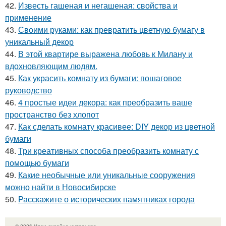
42.
Известь гашеная и негашеная: свойства и
применение
43.
Своими руками: как превратить цветную бумагу в
уникальный декор
44.
В этой квартире выражена любовь к Милану и
вдохновляющим людям.
45.
Как украсить комнату из бумаги: пошаговое
руководство
46.
4 простые идеи декора: как преобразить ваше
пространство без хлопот
47.
Как сделать комнату красивее: DIY декор из цветной
бумаги
48.
Три креативных способа преобразить комнату с
помощью бумаги
49.
Какие необычные или уникальные сооружения
можно найти в Новосибирске
50.
Расскажите о исторических памятниках города
© 2026 Идеи дизайна интерьера