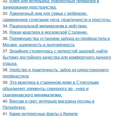
32.
Идея для интерьера: поворотный телевизор в
зонировании пространства.
33.
Лаконичный дом для семьи с ребёнком -
гармоничное сочетание уюта, практичности и простоты.
34.
Рациональный минимализм в действии.
35.
Яркая квартира в московской Сталинке.
36.
Преимущества установки забора из профнастила в
Москве: надежность и долговечность
37.
Дизайнер столкнулась с непростой задачей: найти
бытовку достойного качества для комфортного дачного
отдыха.
38.
Удобство и практичность: забор из одностороннего
профнастила
39.
Эта квартира в старинном доме в Стокгольме
объединяет элементы северного ар - нуво и
скандинавского минимализма.
40.
Винтаж и свет: интерьер магазина посуды в
Петербурге.
41.
Какие интересные факты о Кремле