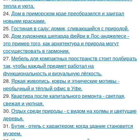
тепла и уюта.
24.
Дом в приморском крае преобразился и заиграл
новыми красками.
25.
Гостиная в саду: домик, сливающийся с природой.
26.
Дом художника шепарда фейри в Лос-анджелесе -
это пример того, как архитектура и природа могут
сосуществовать в гармонии.
27.
Мебель для компактных пространств стоит подбирать
так, чтобы каждый предмет работал на
функциональность и визуальную лёгкость.
28.
Яркая живопись, ковры и этнические мотивы -
необычный и тёплый офис в Уфе.
29.
Квартира после капитального ремонта - светлая,
свежая и уютная.
30.
Отдых среди природы - с видом на холмы и цветущие
деревья.
31.
Бутик - отель с характером: когда здание становится
музеем.