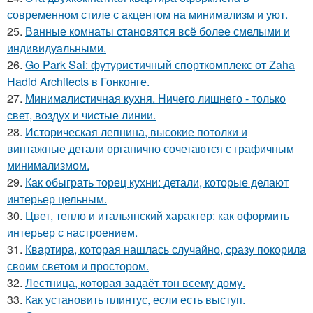
современном стиле с акцентом на минимализм и уют.
25.
Ванные комнаты становятся всё более смелыми и
индивидуальными.
26.
Go Park Sai: футуристичный спорткомплекс от Zaha
Hadid Architects в Гонконге.
27.
Минималистичная кухня. Ничего лишнего - только
свет, воздух и чистые линии.
28.
Историческая лепнина, высокие потолки и
винтажные детали органично сочетаются с графичным
минимализмом.
29.
Как обыграть торец кухни: детали, которые делают
интерьер цельным.
30.
Цвет, тепло и итальянский характер: как оформить
интерьер с настроением.
31.
Квартира, которая нашлась случайно, сразу покорила
своим светом и простором.
32.
Лестница, которая задаёт тон всему дому.
33.
Как установить плинтус, если есть выступ.