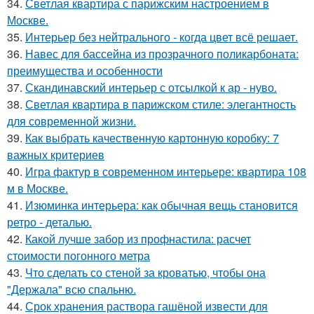
34.
Светлая квартира с парижским настроением в
Москве.
35.
Интерьер без нейтрального - когда цвет всё решает.
36.
Навес для бассейна из прозрачного поликарбоната:
преимущества и особенности
37.
Скандинавский интерьер с отсылкой к ар - нуво.
38.
Светлая квартира в парижском стиле: элегантность
для современной жизни.
39.
Как выбрать качественную картонную коробку: 7
важных критериев
40.
Игра фактур в современном интерьере: квартира 108
м в Москве.
41.
Изюминка интерьера: как обычная вещь становится
ретро - деталью.
42.
Какой лучше забор из профнастила: расчет
стоимости погонного метра
43.
Что сделать со стеной за кроватью, чтобы она
"Держала" всю спальню.
44.
Срок хранения раствора гашёной извести для