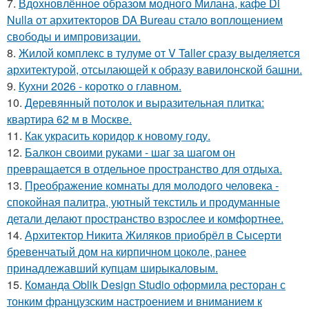
7.
Вдохновлённое образом модного Милана, кафе Di
Nulla от архитекторов DA Bureau стало воплощением
свободы и импровизации.
8.
Жилой комплекс в тулуме от V Taller сразу выделяется
архитектурой, отсылающей к образу вавилонской башни.
9.
Кухни 2026 - коротко о главном.
10.
Деревянный потолок и выразительная плитка:
квартира 62 м в Москве.
11.
Как украсить коридор к новому году.
12.
Балкон своими руками - шаг за шагом он
превращается в отдельное пространство для отдыха.
13.
Преображение комнаты для молодого человека -
спокойная палитра, уютный текстиль и продуманные
детали делают пространство взрослее и комфортнее.
14.
Архитектор Никита Жиляков приобрёл в Сысерти
бревенчатый дом на кирпичном цоколе, ранее
принадлежавший купцам ширыкаловым.
15.
Команда Oblik Design Studio оформила ресторан с
тонким французским настроением и вниманием к