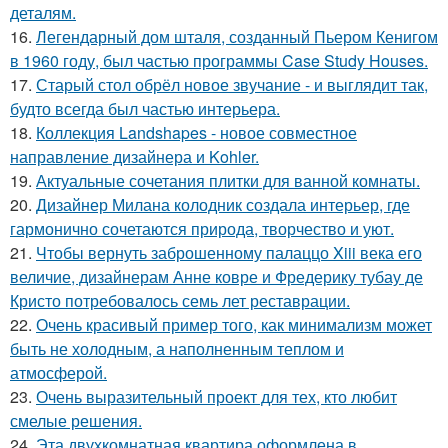
деталям.
16.
Легендарный дом шталя, созданный Пьером Кенигом
в 1960 году, был частью программы Case Study Houses.
17.
Старый стол обрёл новое звучание - и выглядит так,
будто всегда был частью интерьера.
18.
Коллекция Landshapes - новое совместное
направление дизайнера и Kohler.
19.
Актуальные сочетания плитки для ванной комнаты.
20.
Дизайнер Милана колодник создала интерьер, где
гармонично сочетаются природа, творчество и уют.
21.
Чтобы вернуть заброшенному палаццо Xiii века его
величие, дизайнерам Анне ковре и Фредерику тубау де
Кристо потребовалось семь лет реставрации.
22.
Очень красивый пример того, как минимализм может
быть не холодным, а наполненным теплом и
атмосферой.
23.
Очень выразительный проект для тех, кто любит
смелые решения.
24.
Эта двухкомнатная квартира оформлена в