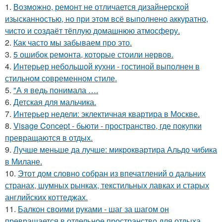
1.
Возможно, ремонт не отличается дизайнерской
изысканностью, но при этом всё выполнено аккуратно,
чисто и создаёт тёплую домашнюю атмосферу.
2.
Как часто мы забываем про это.
3.
5 ошибок ремонта, которые стоили нервов.
4.
Интерьер небольшой кухни - гостиной выполнен в
стильном современном стиле.
5.
"А я ведь понимала ….
6.
Детская для мальчика.
7.
Интерьер недели: эклектичная квартира в Москве.
8.
Visage Concept - бьюти - пространство, где покупки
превращаются в отдых.
9.
Лучше меньше да лучше: микроквартира Альдо чибика
в Милане.
10.
Этот дом словно собран из впечатлений о дальних
странах, шумных рынках, текстильных лавках и старых
английских коттеджах.
11.
Балкон своими руками - шаг за шагом он
превращается в отдельное пространство для отдыха.