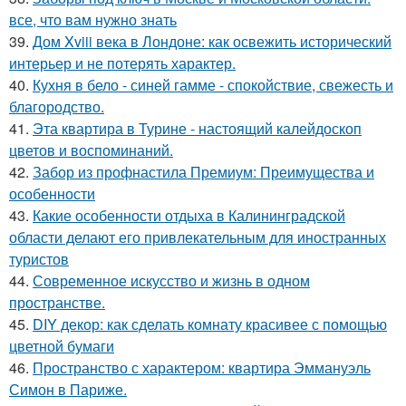
все, что вам нужно знать
39.
Дом Xviii века в Лондоне: как освежить исторический
интерьер и не потерять характер.
40.
Кухня в бело - синей гамме - спокойствие, свежесть и
благородство.
41.
Эта квартира в Турине - настоящий калейдоскоп
цветов и воспоминаний.
42.
Забор из профнастила Премиум: Преимущества и
особенности
43.
Какие особенности отдыха в Калининградской
области делают его привлекательным для иностранных
туристов
44.
Современное искусство и жизнь в одном
пространстве.
45.
DIY декор: как сделать комнату красивее с помощью
цветной бумаги
46.
Пространство с характером: квартира Эммануэль
Симон в Париже.