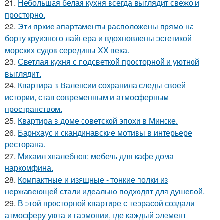
21.
Небольшая белая кухня всегда выглядит свежо и
просторно.
22.
Эти яркие апартаменты расположены прямо на
борту круизного лайнера и вдохновлены эстетикой
морских судов середины XX века.
23.
Светлая кухня с подсветкой просторной и уютной
выглядит.
24.
Квартира в Валенсии сохранила следы своей
истории, став современным и атмосферным
пространством.
25.
Квартира в доме советской эпохи в Минске.
26.
Барнхаус и скандинавские мотивы в интерьере
ресторана.
27.
Михаил хвалебнов: мебель для кафе дома
наркомфина.
28.
Компактные и изящные - тонкие полки из
нержавеющей стали идеально подходят для душевой.
29.
В этой просторной квартире с террасой создали
атмосферу уюта и гармонии, где каждый элемент