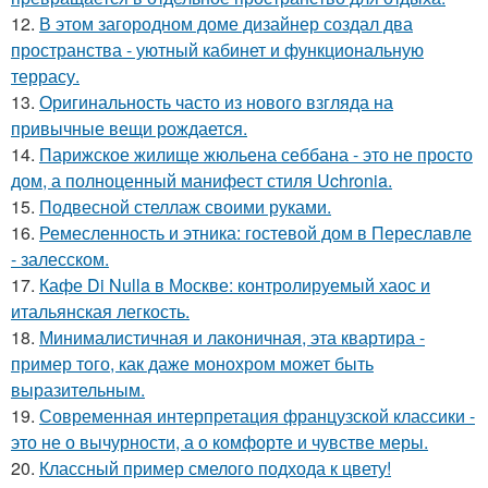
12.
В этом загородном доме дизайнер создал два
пространства - уютный кабинет и функциональную
террасу.
13.
Оригинальность часто из нового взгляда на
привычные вещи рождается.
14.
Парижское жилище жюльена себбана - это не просто
дом, а полноценный манифест стиля Uchronia.
15.
Подвесной стеллаж своими руками.
16.
Ремесленность и этника: гостевой дом в Переславле
- залесском.
17.
Кафе Di Nulla в Москве: контролируемый хаос и
итальянская легкость.
18.
Минималистичная и лаконичная, эта квартира -
пример того, как даже монохром может быть
выразительным.
19.
Современная интерпретация французской классики -
это не о вычурности, а о комфорте и чувстве меры.
20.
Классный пример смелого подхода к цвету!