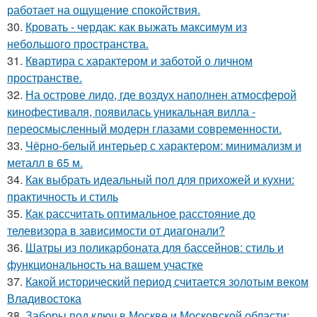
работает на ощущение спокойствия.
30.
Кровать - чердак: как выжать максимум из
небольшого пространства.
31.
Квартира с характером и заботой о личном
пространстве.
32.
На острове лидо, где воздух наполнен атмосферой
кинофестиваля, появилась уникальная вилла -
переосмысленный модерн глазами современности.
33.
Чёрно-белый интерьер с характером: минимализм и
металл в 65 м.
34.
Как выбрать идеальный пол для прихожей и кухни:
практичность и стиль
35.
Как рассчитать оптимальное расстояние до
телевизора в зависимости от диагонали?
36.
Шатры из поликарбоната для бассейнов: стиль и
функциональность на вашем участке
37.
Какой исторический период считается золотым веком
Владивостока
38.
Заборы под ключ в Москве и Московской области: