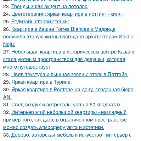
23.
Тренды 2026: акцент на потолок.
24.
Цветотерапия: яркая квартира в ноттинг - хилл.
25.
Редизайн старой стенки:
26.
Квартира в башне Torres Blancas в Мадриде
получила вторую жизнь благодаря архитекторам Studio
Noju.
27.
Небольшая квартира в историческом центре Казани
стала уютным пространством для девушки, которая
много путешествует.
28.
Цвет, текстура и пышная зелень: отель в Паттайе.
29.
Яркая квартира в Турине.
30.
Яркая квартира в Ростове-на-дону, созданная бюро
AN.
31.
Свет, воздух и антресоль: уют на 50 квадратах.
32.
Интерьер этой небольшой квартиры - наглядный
пример того, как даже в ограниченном пространстве
можно создать атмосферу уюта и эстетики.
33.
Дерево, авторская мебель и искусство - интерьер с