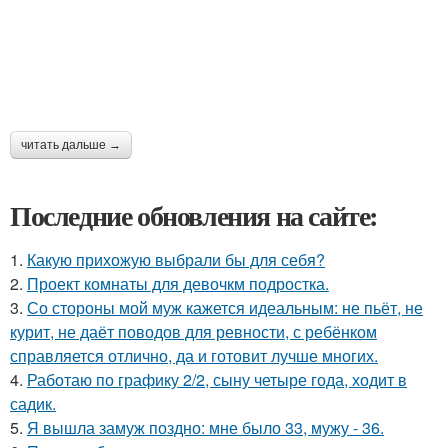
читать дальше →
Последние обновления на сайте:
1.
Какую прихожую выбрали бы для себя?
2.
Проект комнаты для девочкм подростка.
3.
Со стороны мой муж кажется идеальным: не пьёт, не
курит, не даёт поводов для ревности, с ребёнком
справляется отлично, да и готовит лучше многих.
4.
Работаю по графику 2/2, сыну четыре года, ходит в
садик.
5.
Я вышла замуж поздно: мне было 33, мужу - 36.