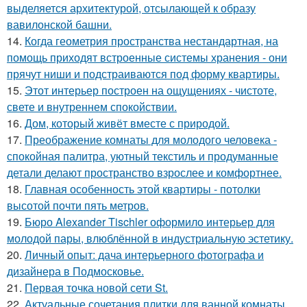
выделяется архитектурой, отсылающей к образу
вавилонской башни.
14.
Когда геометрия пространства нестандартная, на
помощь приходят встроенные системы хранения - они
прячут ниши и подстраиваются под форму квартиры.
15.
Этот интерьер построен на ощущениях - чистоте,
свете и внутреннем спокойствии.
16.
Дом, который живёт вместе с природой.
17.
Преображение комнаты для молодого человека -
спокойная палитра, уютный текстиль и продуманные
детали делают пространство взрослее и комфортнее.
18.
Главная особенность этой квартиры - потолки
высотой почти пять метров.
19.
Бюро Alexander Tischler оформило интерьер для
молодой пары, влюблённой в индустриальную эстетику.
20.
Личный опыт: дача интерьерного фотографа и
дизайнера в Подмосковье.
21.
Первая точка новой сети St.
22.
Актуальные сочетания плитки для ванной комнаты.