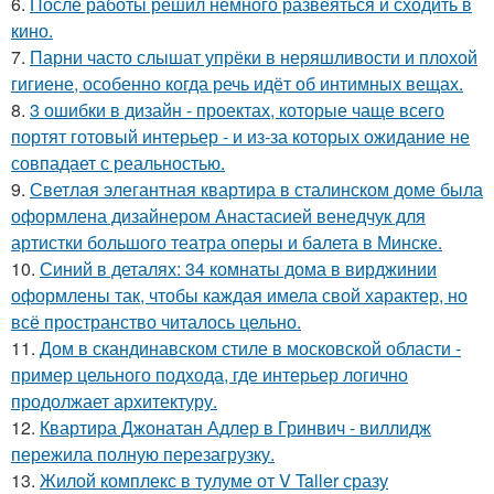
6.
После работы решил немного развеяться и сходить в
кино.
7.
Парни часто слышат упрёки в неряшливости и плохой
гигиене, особенно когда речь идёт об интимных вещах.
8.
3 ошибки в дизайн - проектах, которые чаще всего
портят готовый интерьер - и из-за которых ожидание не
совпадает с реальностью.
9.
Светлая элегантная квартира в сталинском доме была
оформлена дизайнером Анастасией венедчук для
артистки большого театра оперы и балета в Минске.
10.
Синий в деталях: 34 комнаты дома в вирджинии
оформлены так, чтобы каждая имела свой характер, но
всё пространство читалось цельно.
11.
Дом в скандинавском стиле в московской области -
пример цельного подхода, где интерьер логично
продолжает архитектуру.
12.
Квартира Джонатан Адлер в Гринвич - виллидж
пережила полную перезагрузку.
13.
Жилой комплекс в тулуме от V Taller сразу