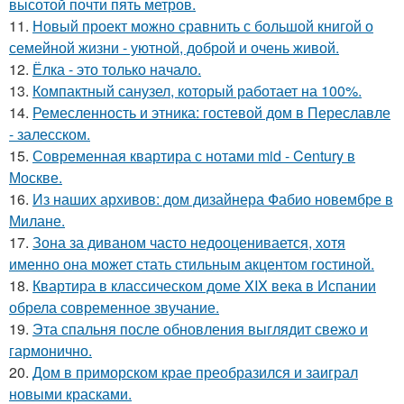
высотой почти пять метров.
11.
Новый проект можно сравнить с большой книгой о
семейной жизни - уютной, доброй и очень живой.
12.
Ёлка - это только начало.
13.
Компактный санузел, который работает на 100%.
14.
Ремесленность и этника: гостевой дом в Переславле
- залесском.
15.
Современная квартира с нотами mid - Century в
Москве.
16.
Из наших архивов: дом дизайнера Фабио новембре в
Милане.
17.
Зона за диваном часто недооценивается, хотя
именно она может стать стильным акцентом гостиной.
18.
Квартира в классическом доме XIX века в Испании
обрела современное звучание.
19.
Эта спальня после обновления выглядит свежо и
гармонично.
20.
Дом в приморском крае преобразился и заиграл
новыми красками.