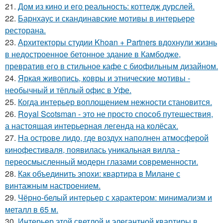
21.
Дом из кино и его реальность: коттедж дурслей.
22.
Барнхаус и скандинавские мотивы в интерьере
ресторана.
23.
Архитекторы студии Khoan + Partners вдохнули жизнь
в недостроенное бетонное здание в Камбодже,
превратив его в стильное кафе с биофильным дизайном.
24.
Яркая живопись, ковры и этнические мотивы -
необычный и тёплый офис в Уфе.
25.
Когда интерьер воплощением нежности становится.
26.
Royal Scotsman - это не просто способ путешествия,
а настоящая интерьерная легенда на колёсах.
27.
На острове лидо, где воздух наполнен атмосферой
кинофестиваля, появилась уникальная вилла -
переосмысленный модерн глазами современности.
28.
Как объединить эпохи: квартира в Милане с
винтажным настроением.
29.
Чёрно-белый интерьер с характером: минимализм и
металл в 65 м.
30.
Интерьер этой светлой и элегантной квартиры в