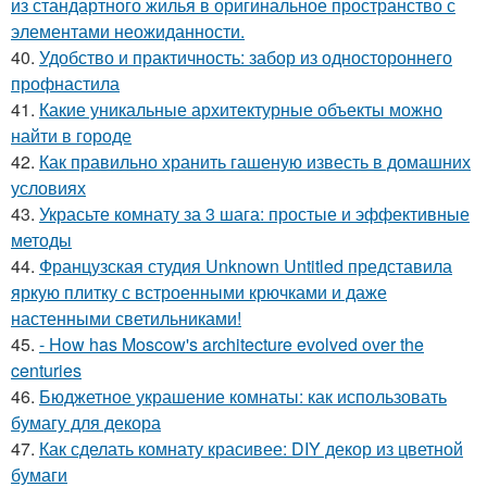
из стандартного жилья в оригинальное пространство с
элементами неожиданности.
40.
Удобство и практичность: забор из одностороннего
профнастила
41.
Какие уникальные архитектурные объекты можно
найти в городе
42.
Как правильно хранить гашеную известь в домашних
условиях
43.
Украсьте комнату за 3 шага: простые и эффективные
методы
44.
Французская студия Unknown Untitled представила
яркую плитку с встроенными крючками и даже
настенными светильниками!
45.
- How has Moscow's architecture evolved over the
centuries
46.
Бюджетное украшение комнаты: как использовать
бумагу для декора
47.
Как сделать комнату красивее: DIY декор из цветной
бумаги