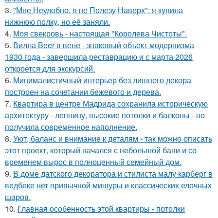
3.
"Мне Неудобно, я не Полезу Наверх": я купила
нижнюю полку, но её заняли.
4.
Моя свекровь - настоящая "Королева Чистоты".
5.
Вилла Beer в вене - знаковый объект модернизма
1930 года - завершила реставрацию и с марта 2026
откроется для экскурсий.
6.
Минималистичный интерьер без лишнего декора
построен на сочетании бежевого и дерева.
7.
Квартира в центре Мадрида сохранила историческую
архитектуру - лепнину, высокие потолки и балконы - но
получила современное наполнение.
8.
Уют, баланс и внимание к деталям - так можно описать
этот проект, который начался с небольшой бани и со
временем вырос в полноценный семейный дом.
9.
В доме датского декоратора и стилиста малу карберг в
ведбеке нет привычной мишуры и классических елочных
шаров.
10.
Главная особенность этой квартиры - потолки