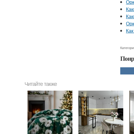
Орк
Как
Как
Орк
Как
Категори
Понр
Читайте также