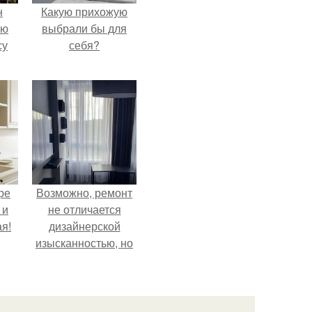
н
Какую прихожую
ую
выбрали бы для
су
себя?
ре
Возможно, ремонт
 и
не отличается
я!
дизайнерской
изысканностью, но
при этом всё
выполнено
аккуратно, чисто и
создаёт тёплую