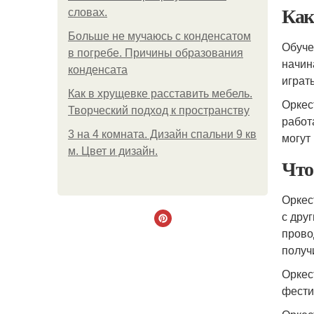
Как
словах.
Больше не мучаюсь с конденсатом
Обуче
в погребе. Причины образования
начин
конденсата
играт
Как в хрущевке расставить мебель.
Оркес
Творческий подход к пространству
работ
3 на 4 комната. Дизайн спальни 9 кв
могут
м. Цвет и дизайн.
Что
Оркес
с дру
прово
получ
Оркес
фести