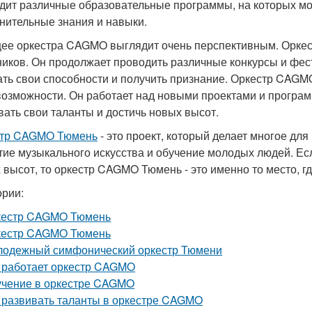
дит различные образовательные программы, на которых мо
нительные знания и навыки.
ее оркестра CAGMO выглядит очень перспективным. Оркест
ников. Он продолжает проводить различные конкурсы и фес
ать свои способности и получить признание. Оркестр CAGM
возможности. Он работает над новыми проектами и програ
вать свои таланты и достичь новых высот.
стр CAGMO Тюмень
- это проект, который делает многое для
тие музыкального искусства и обучение молодых людей. Есл
 высот, то оркестр CAGMO Тюмень - это именно то место, гд
ории:
кестр CAGMO Тюмень
кестр CAGMO Тюмень
одежный симфонический оркестр Тюмени
 работает оркестр CAGMO
чение в оркестре CAGMO
 развивать таланты в оркестре CAGMO