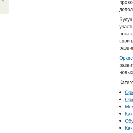
прово
допол
Будущ
участ
показ
свои 
разви
Орке
разви
новых
Катег
Ор
Ор
Мол
Как
Обу
Как