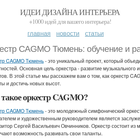
ИДЕИ ДИЗАЙНА ИНТЕРЬЕРА
+1000 идей для вашего интерьера!
главная
новости
статьи
естр CAGMO Тюмень: обучение и ра
стр CAGMO Тюмень
- это уникальный проект, который объед
тностей. Основная цель оркестра - развитие музыкального и
тов. В этой статье мы расскажем вам о том, как оркестр 
ты и достичь новых высот.
 такое оркестр CAGMO?
стр CAGMO Тюмень
- это молодежный симфонический оркестр
ателем и художественным руководителем является заслуже
зитор Сергей Васильевич Овчинников. Оркестр состоит из 
учают возможность развивать свои таланты.