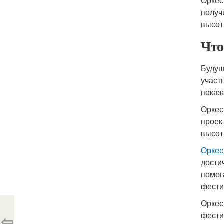
Оркес
получ
высот
Что
Будущ
участ
показ
Оркес
проек
высот
Орке
дости
помог
фести
Оркес
фести
⇦