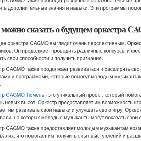
тр CAGMO также проводит различные образовательные про
ить дополнительные знания и навыки. Эти программы помог
.
 можно сказать о будущем оркестра 
ее оркестра CAGMO выглядит очень перспективным. Оркест
ников. Он продолжает проводить различные конкурсы и фес
ать свои способности и получить признание.
тр CAGMO также продолжает развиваться и расширять свои
тами и программами, которые помогут молодым музыкантам
.
стр CAGMO Тюмень
- это уникальный проект, который помо
чь новых высот. Оркестр предоставляет им возможность игр
ает им развивать свои навыки и улучшать свою игру. Оркес
вали, на которых молодые музыканты могут показать свои с
тр CAGMO также предоставляет молодым музыкантам возмо
валях, что помогает им получить опыт выступлений и расш