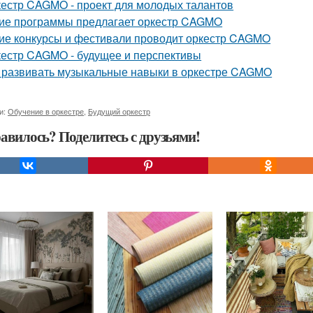
естр CAGMO - проект для молодых талантов
ие программы предлагает оркестр CAGMO
ие конкурсы и фестивали проводит оркестр CAGMO
естр CAGMO - будущее и перспективы
 развивать музыкальные навыки в оркестре CAGMO
и:
Обучение в оркестре
,
Будущий оркестр
авилось? Поделитесь с друзьями!