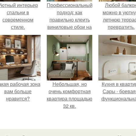
Уютный интерьер
Профессиональный
Любой балко
спальни в
подход: как
можно в уютн
современном
правильно клеить
летнюю терра
стиле.
виниловые обои на
превратить.
флизелиновой
основе
акая рабочая зона
Небольшая, но
Кухня в кварти
вам больше
очень комфортная
Сары - боевая
нравится?
квартира площадью
функциональна
32 кв.