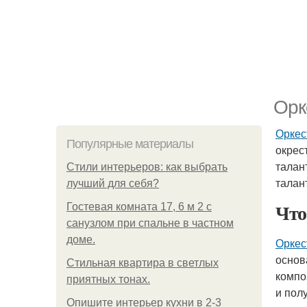
Орк
Орке
Популярные материалы
окрес
талан
Стили интерьеров: как выбрать
талан
лучший для себя?
Что
Гостевая комната 17, 6 м 2 с
санузлом при спальне в частном
доме.
Орке
основ
Стильная квартира в светлых
компо
приятных тонах.
и пол
Опишите интерьер кухни в 2-3