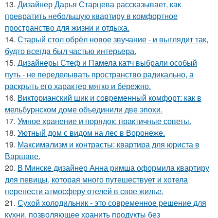
13.
Дизайнер Дарья Старцева рассказывает, как
превратить небольшую квартиру в комфортное
пространство для жизни и отдыха.
14.
Старый стол обрёл новое звучание - и выглядит так,
будто всегда был частью интерьера.
15.
Дизайнеры Стеф и Памела катч выбрали особый
путь - не переделывать пространство радикально, а
раскрыть его характер мягко и бережно.
16.
Викторианский шик и современный комфорт: как в
мельбурнском доме объединили две эпохи.
17.
Умное хранение и порядок: практичные советы.
18.
Уютный дом с видом на лес в Воронеже.
19.
Максимализм и контрасты: квартира для юриста в
Варшаве.
20.
В Минске дизайнер Анна римша оформила квартиру
для певицы, которая много путешествует и хотела
перенести атмосферу отелей в свое жилье.
21.
Сухой холодильник - это современное решение для
кухни, позволяющее хранить продукты без