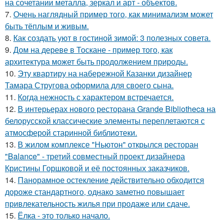
на сочетании металла, зеркал и арт - объектов.
7.
Очень наглядный пример того, как минимализм может
быть тёплым и живым.
8.
Как создать уют в гостиной зимой: 3 полезных совета.
9.
Дом на дереве в Тоскане - пример того, как
архитектура может быть продолжением природы.
10.
Эту квартиру на набережной Казанки дизайнер
Тамара Стругова оформила для своего сына.
11.
Когда нежность с характером встречается.
12.
В интерьерах нового ресторана Grande Bibliotheca на
белорусской классические элементы переплетаются с
атмосферой старинной библиотеки.
13.
В жилом комплексе "Ньютон" открылся ресторан
"Balance" - третий совместный проект дизайнера
Кристины Горшковой и её постоянных заказчиков.
14.
Панорамное остекление действительно обходится
дороже стандартного, однако заметно повышает
привлекательность жилья при продаже или сдаче.
15.
Ёлка - это только начало.