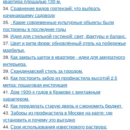
квартира площадью 130 м.
34.
Сравнение видов гортензий: что выбрать
начинающему садоводу
35.
- Какие современные культурные объекты были
построены в последние годы
36.
Идея для стильной гостиной: свет, фактуры и баланс.
37.
Цвет и ритм форм: обновлённый отель на побережье
марбельи.
38.
Как закрыть щиток в квартире - идеи для аккуратного
интерьера.
39.
Скандинавский стиль за городом.
40.
Как построить забор из профнастила высотой 2.5
метра: пошаговая инструкция
41.
Дом 1930-х годов в Кракове с винтажным
характером.
42.
Как переделать старую дверь и сэкономить бюджет.
43.
Заборы из профнастила в Москве на карте: где
установить и почему это выгодно
44.
Срок использования известкового раствора: