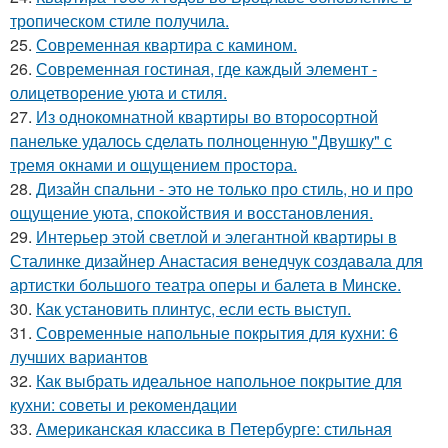
тропическом стиле получила.
25.
Современная квартира с камином.
26.
Современная гостиная, где каждый элемент -
олицетворение уюта и стиля.
27.
Из однокомнатной квартиры во второсортной
панельке удалось сделать полноценную "Двушку" с
тремя окнами и ощущением простора.
28.
Дизайн спальни - это не только про стиль, но и про
ощущение уюта, спокойствия и восстановления.
29.
Интерьер этой светлой и элегантной квартиры в
Сталинке дизайнер Анастасия венедчук создавала для
артистки большого театра оперы и балета в Минске.
30.
Как установить плинтус, если есть выступ.
31.
Современные напольные покрытия для кухни: 6
лучших вариантов
32.
Как выбрать идеальное напольное покрытие для
кухни: советы и рекомендации
33.
Американская классика в Петербурге: стильная