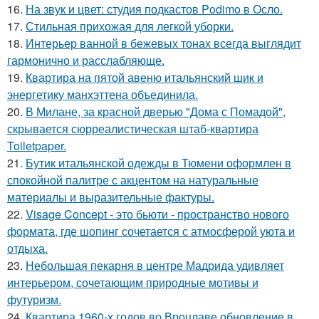
16.
На звук и цвет: студия подкастов Podimo в Осло.
17.
Стильная прихожая для легкой уборки.
18.
Интерьер ванной в бежевых тонах всегда выглядит
гармонично и расслабляюще.
19.
Квартира на пятой авеню итальянский шик и
энергетику манхэттена объединила.
20.
В Милане, за красной дверью "Дома с Помадой",
скрывается сюрреалистическая штаб-квартира
Toiletpaper.
21.
Бутик итальянской одежды в Тюмени оформлен в
спокойной палитре с акцентом на натуральные
материалы и выразительные фактуры.
22.
Visage Concept - это бьюти - пространство нового
формата, где шопинг сочетается с атмосферой уюта и
отдыха.
23.
Небольшая пекарня в центре Мадрида удивляет
интерьером, сочетающим природные мотивы и
футуризм.
24.
Квартира 1960-х годов во Вроцлаве обновление в