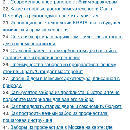
31.
Современное пространство с лёгким характером.
32.
Какие основные достопримечательности Санкт-
Петербурга рекомендуют посетить туристам
33.
Инновационные технологии KRATA: шаг в будущее
химической промышленности
34.
Светлая квартира в парижском стиле: элегантность
для современной жизни.
35.
Стальной навес с поликарбонатом для бассейна:
долговечное и практичное решение
36.
Преимущества заборов из профнастила: почему
стоит выбрать 'Стандарт мастеровит
37.
Красный дом в Мексике: архитектура, вписанная в
природу.
38.
Калькулятор забора из профлиста: быстро и точно
подберите материалы для вашего забора
39.
Как переделать старую дверь и сэкономить бюджет.
40.
Как построить вечный забор из профнастила:
пошаговая инструкция
41.
Заборы из профнастила в Москве на карте: где