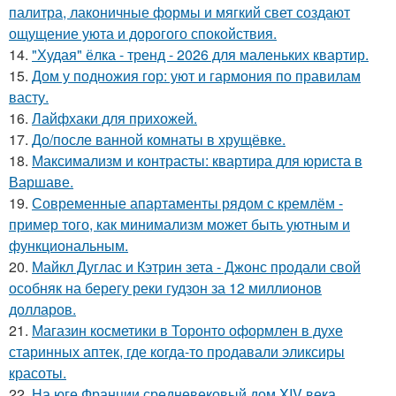
палитра, лаконичные формы и мягкий свет создают
ощущение уюта и дорогого спокойствия.
14.
"Худая" ёлка - тренд - 2026 для маленьких квартир.
15.
Дом у подножия гор: уют и гармония по правилам
васту.
16.
Лайфхаки для прихожей.
17.
До/после ванной комнаты в хрущёвке.
18.
Максимализм и контрасты: квартира для юриста в
Варшаве.
19.
Современные апартаменты рядом с кремлём -
пример того, как минимализм может быть уютным и
функциональным.
20.
Майкл Дуглас и Кэтрин зета - Джонс продали свой
особняк на берегу реки гудзон за 12 миллионов
долларов.
21.
Магазин косметики в Торонто оформлен в духе
старинных аптек, где когда-то продавали эликсиры
красоты.
22.
На юге Франции средневековый дом XIV века