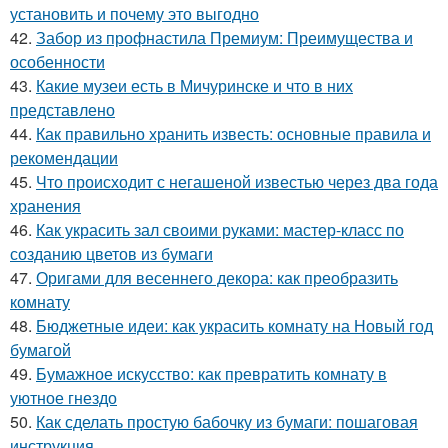
установить и почему это выгодно
42.
Забор из профнастила Премиум: Преимущества и
особенности
43.
Какие музеи есть в Мичуринске и что в них
представлено
44.
Как правильно хранить известь: основные правила и
рекомендации
45.
Что происходит с негашеной известью через два года
хранения
46.
Как украсить зал своими руками: мастер-класс по
созданию цветов из бумаги
47.
Оригами для весеннего декора: как преобразить
комнату
48.
Бюджетные идеи: как украсить комнату на Новый год
бумагой
49.
Бумажное искусство: как превратить комнату в
уютное гнездо
50.
Как сделать простую бабочку из бумаги: пошаговая
инструкция