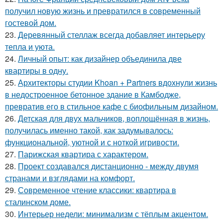
получил новую жизнь и превратился в современный
гостевой дом.
23.
Деревянный стеллаж всегда добавляет интерьеру
тепла и уюта.
24.
Личный опыт: как дизайнер объединила две
квартиры в одну.
25.
Архитекторы студии Khoan + Partners вдохнули жизнь
в недостроенное бетонное здание в Камбодже,
превратив его в стильное кафе с биофильным дизайном.
26.
Детская для двух мальчиков, воплощённая в жизнь,
получилась именно такой, как задумывалось:
функциональной, уютной и с ноткой игривости.
27.
Парижская квартира с характером.
28.
Проект создавался дистанционно - между двумя
странами и взглядами на комфорт.
29.
Современное чтение классики: квартира в
сталинском доме.
30.
Интерьер недели: минимализм с тёплым акцентом.