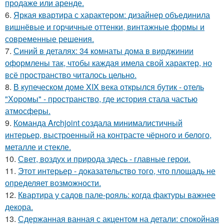
продаже или аренде.
6.
Яркая квартира с характером: дизайнер объединила
вишнёвые и горчичные оттенки, винтажные формы и
современные решения.
7.
Синий в деталях: 34 комнаты дома в вирджинии
оформлены так, чтобы каждая имела свой характер, но
всё пространство читалось цельно.
8.
В купеческом доме XIX века открылся бутик - отель
"Хоромы" - пространство, где история стала частью
атмосферы.
9.
Команда Archjoint создала минималистичный
интерьер, выстроенный на контрасте чёрного и белого,
металле и стекле.
10.
Свет, воздух и природа здесь - главные герои.
11.
Этот интерьер - доказательство того, что площадь не
определяет возможности.
12.
Квартира у садов пале-рояль: когда фактуры важнее
декора.
13.
Сдержанная ванная с акцентом на детали: спокойная