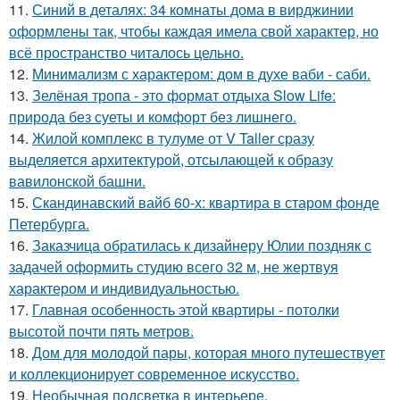
11.
Синий в деталях: 34 комнаты дома в вирджинии
оформлены так, чтобы каждая имела свой характер, но
всё пространство читалось цельно.
12.
Минимализм с характером: дом в духе ваби - саби.
13.
Зелёная тропа - это формат отдыха Slow Life:
природа без суеты и комфорт без лишнего.
14.
Жилой комплекс в тулуме от V Taller сразу
выделяется архитектурой, отсылающей к образу
вавилонской башни.
15.
Скандинавский вайб 60-х: квартира в старом фонде
Петербурга.
16.
Заказчица обратилась к дизайнеру Юлии поздняк с
задачей оформить студию всего 32 м, не жертвуя
характером и индивидуальностью.
17.
Главная особенность этой квартиры - потолки
высотой почти пять метров.
18.
Дом для молодой пары, которая много путешествует
и коллекционирует современное искусство.
19.
Необычная подсветка в интерьере.