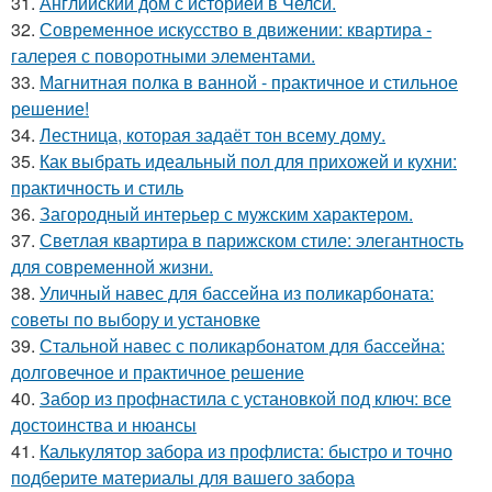
31.
Английский дом с историей в Челси.
32.
Современное искусство в движении: квартира -
галерея с поворотными элементами.
33.
Магнитная полка в ванной - практичное и стильное
решение!
34.
Лестница, которая задаёт тон всему дому.
35.
Как выбрать идеальный пол для прихожей и кухни:
практичность и стиль
36.
Загородный интерьер с мужским характером.
37.
Светлая квартира в парижском стиле: элегантность
для современной жизни.
38.
Уличный навес для бассейна из поликарбоната:
советы по выбору и установке
39.
Стальной навес с поликарбонатом для бассейна:
долговечное и практичное решение
40.
Забор из профнастила с установкой под ключ: все
достоинства и нюансы
41.
Калькулятор забора из профлиста: быстро и точно
подберите материалы для вашего забора