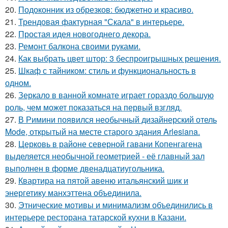
20.
Подоконник из обрезков: бюджетно и красиво.
21.
Трендовая фактурная "Скала" в интерьере.
22.
Простая идея новогоднего декора.
23.
Ремонт балкона своими руками.
24.
Как выбрать цвет штор: 3 беспроигрышных решения.
25.
Шкаф с тайником: стиль и функциональность в
одном.
26.
Зеркало в ванной комнате играет гораздо большую
роль, чем может показаться на первый взгляд.
27.
В Римини появился необычный дизайнерский отель
Mode, открытый на месте старого здания Arlesiana.
28.
Церковь в районе северной гавани Копенгагена
выделяется необычной геометрией - её главный зал
выполнен в форме двенадцатиугольника.
29.
Квартира на пятой авеню итальянский шик и
энергетику манхэттена объединила.
30.
Этнические мотивы и минимализм объединились в
интерьере ресторана татарской кухни в Казани.