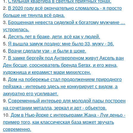
1.
Стильная квартира в светлых приятных тонах.
2.
В 2020 году всё окончательно сломалось - я просто
больше не тянула всё одна.
3.
Брошенная невеста сиделкой к богатому мужчине …
устроилась.
4.
Десять лет в браке, дети, всё как у людей.
5.
Я вышла замуж поздно: мне было 33, мужу - 36.
6.
Врачи сделали узи - и были в шоке.
7.
В замке бергейк под Антверпеном живут Аксель ван
Ден босше, сооснователь бренда Serax, и его жена,
художница и керамист мари михилссен.
8.
Дом на побережье стал продолжением природного
пейзажа - интерьер здесь не конкурирует с видом, а
аккуратно его усиливает.
9.
Современный интерьер для молодой пары построен
на сочетании металла, зеркал и арт - объектов.
10.
Дом в Нью-йорке с интерьерами Жана - Луи деньо -
пример того, как классическая база может звучать
современно.