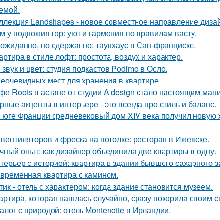
емой.
ллекция Landshapes - новое совместное направление дизай
м у подножия гор: уют и гармония по правилам васту.
ожиданно, но сдержанно: таунхаус в Сан-франциско.
артира в стиле лофт: простота, воздух и характер.
 звук и цвет: студия подкастов Podimo в Осло.
неочевидных мест для хранения в квартире.
фе Roots в астане от студии Aidesign стало настоящим ман
рные акценты в интерьере - это всегда про стиль и баланс.
 юге Франции средневековый дом XIV века получил новую 
 вентиляторов и фреска на потолке: ресторан в Ижевске.
чный опыт: как дизайнер объединила две квартиры в одну.
терьер с историей: квартира в здании бывшего сахарного 
временная квартира с камином.
тик - отель с характером: когда здание становится музеем.
артира, которая нашлась случайно, сразу покорила своим с
алог с природой: отель Montenotte в Ирландии.