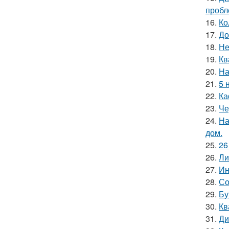
пробл
16.
Ко
17.
До
18.
Не
19.
Кв
20.
На
21.
5 
22.
Ка
23.
Че
24.
На
дом.
25.
26
26.
Ли
27.
Ин
28.
Со
29.
Бу
30.
Кв
31.
Ди