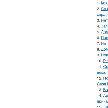
1.
Как
2.
Со 
справ
3.
Инт
4.
Зел
5.
Дом
6.
Пан
7.
Инт
8.
Дом
9.
Нов
10.
Ре
11.
Со
века.
12.
По
Casa 
13.
Ба
14.
Ар
прина
15.
Ди