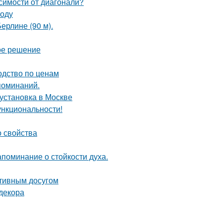
симости от диагонали?
воду
ерлине (90 м).
ое решение
одство по ценам
поминаний.
 установка в Москве
ункциональности!
о свойства
апоминание о стойкости духа.
ктивным досугом
декора