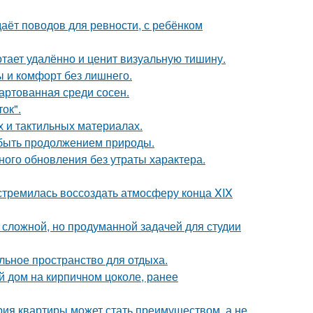
даёт поводов для ревности, с ребёнком
тает удалённо и ценит визуальную тишину.
ты и комфорт без лишнего.
вартованная среди сосен.
ок".
х и тактильных материалах.
т быть продолжением природы.
ого обновления без утраты характера.
стремилась воссоздать атмосферу конца XIX
сложной, но продуманной задачей для студии
льное пространство для отдыха.
 дом на кирпичном цоколе, ранее
рия квартиры может стать преимуществом, а не