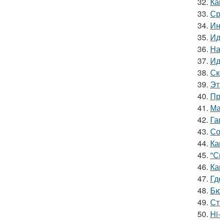
32.
Ка
33.
Ср
34.
Ин
35.
Ид
36.
На
37.
Ид
38.
Ск
39.
Эт
40.
Пр
41.
Ма
42.
Га
43.
Со
44.
Ка
45.
"С
46.
Ка
47.
Гд
48.
Бю
49.
Ст
50.
Hi