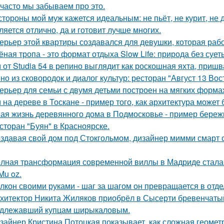
 часто мы забываем про это.
стороны мой муж кажется идеальным: не пьёт, не курит, не 
ляется отлично, да и готовит лучше многих.
ерьер этой квартиры создавался для девушки, которая рабо
ёная тропа - это формат отдыха Slow Life: природа без суе
 от Studia 54 в репино выглядит как роскошная яхта, приш
но из сковородок и диалог культур: ресторан "Август 13 Вост
ерьер для семьи с двумя детьми построен на мягких форма
 на дереве в Тоскане - пример того, как архитектура може
ая жизнь деревянного дома в Подмосковье - пример бережн
сторан "Буян" в Красноярске.
здавая свой дом под Стокгольмом, дизайнер мимми смарт 
лная трансформация современной виллы в Мадриде стала 
Mu oz.
лкон своими руками - шаг за шагом он превращается в отде
хитектор Никита Жиляков приобрёл в Сысерти бревенчатый
длежавший купцам ширыкаловым.
зайнер Кристина Потоцкая показывает, как сложная геомет