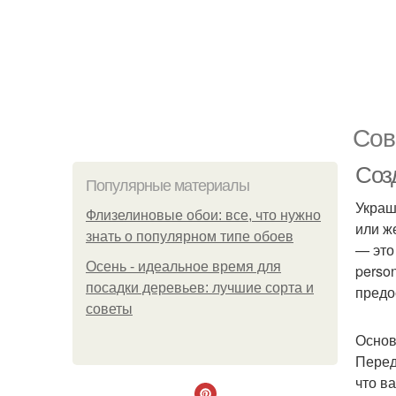
Сов
Соз
Популярные материалы
Украш
Флизелиновые обои: все, что нужно
или ж
знать о популярном типе обоев
— это 
Осень - идеальное время для
perso
посадки деревьев: лучшие сорта и
предо
советы
Основ
Перед
что в