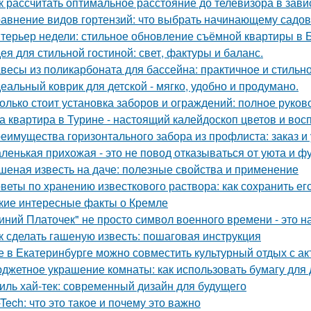
к рассчитать оптимальное расстояние до телевизора в зави
авнение видов гортензий: что выбрать начинающему садо
терьер недели: стильное обновление съёмной квартиры в Б
ея для стильной гостиной: свет, фактуры и баланс.
весы из поликарбоната для бассейна: практичное и стильн
еальный коврик для детской - мягко, удобно и продумано.
олько стоит установка заборов и ограждений: полное руков
а квартира в Турине - настоящий калейдоскоп цветов и вос
еимущества горизонтального забора из профлиста: заказ и
ленькая прихожая - это не повод отказываться от уюта и ф
шеная известь на даче: полезные свойства и применение
веты по хранению известкового раствора: как сохранить ег
кие интересные факты о Кремле
иний Платочек" не просто символ военного времени - это н
к сделать гашеную известь: пошаговая инструкция
е в Екатеринбурге можно совместить культурный отдых с а
джетное украшение комнаты: как использовать бумагу для 
иль хай-тек: современный дизайн для будущего
-Tech: что это такое и почему это важно