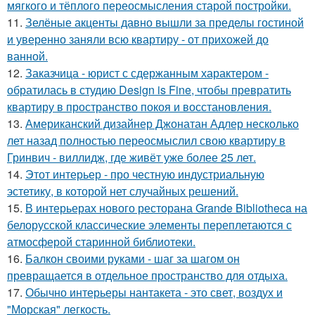
мягкого и тёплого переосмысления старой постройки.
11.
Зелёные акценты давно вышли за пределы гостиной
и уверенно заняли всю квартиру - от прихожей до
ванной.
12.
Заказчица - юрист с сдержанным характером -
обратилась в студию Design is Fine, чтобы превратить
квартиру в пространство покоя и восстановления.
13.
Американский дизайнер Джонатан Адлер несколько
лет назад полностью переосмыслил свою квартиру в
Гринвич - виллидж, где живёт уже более 25 лет.
14.
Этот интерьер - про честную индустриальную
эстетику, в которой нет случайных решений.
15.
В интерьерах нового ресторана Grande Bibliotheca на
белорусской классические элементы переплетаются с
атмосферой старинной библиотеки.
16.
Балкон своими руками - шаг за шагом он
превращается в отдельное пространство для отдыха.
17.
Обычно интерьеры нантакета - это свет, воздух и
"Морская" легкость.