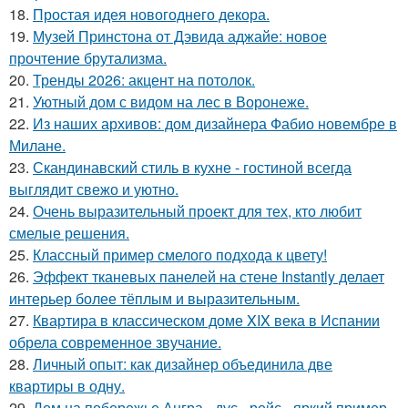
18.
Простая идея новогоднего декора.
19.
Музей Принстона от Дэвида аджайе: новое
прочтение брутализма.
20.
Тренды 2026: акцент на потолок.
21.
Уютный дом с видом на лес в Воронеже.
22.
Из наших архивов: дом дизайнера Фабио новембре в
Милане.
23.
Скандинавский стиль в кухне - гостиной всегда
выглядит свежо и уютно.
24.
Очень выразительный проект для тех, кто любит
смелые решения.
25.
Классный пример смелого подхода к цвету!
26.
Эффект тканевых панелей на стене Instantly делает
интерьер более тёплым и выразительным.
27.
Квартира в классическом доме XIX века в Испании
обрела современное звучание.
28.
Личный опыт: как дизайнер объединила две
квартиры в одну.
29.
Дом на побережье Ангра - дус - рейс - яркий пример