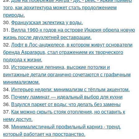
того, как архитектура может стать продолжением
природы.
30.
Французская эклектика у воды.
31.
Вилла 1960-х годов на острове Икария обрела новую
жизнь после двухлетней реставрации.
32.
Лофт в Лос-анджелесе, в котором живут основатели
бренда Asparagus, стал отражением их творческого
подхода к жизни.
33.
Историческая лепнина, высокие потолки и
винтажные детали органично сочетаются с графичным
минимализмом.
34.
Интерьер недели: минимализм с тёплым акцентом.
35.
Почему ламинат — идеальный выбор для кухни
36.
Вздулся паркет от воды: что делать без замены
37.
Как можно скрыть стояк отопления, но оставить к
нему доступ.
38.
Минималистичный профильный карниз - тренд,
который работает на пространство.