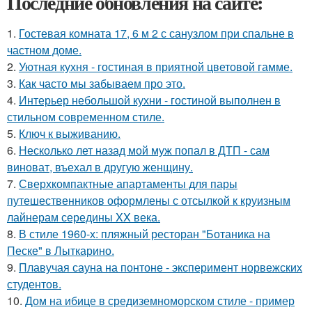
Последние обновления на сайте:
1.
Гостевая комната 17, 6 м 2 с санузлом при спальне в
частном доме.
2.
Уютная кухня - гостиная в приятной цветовой гамме.
3.
Как часто мы забываем про это.
4.
Интерьер небольшой кухни - гостиной выполнен в
стильном современном стиле.
5.
Ключ к выживанию.
6.
Несколько лет назад мой муж попал в ДТП - сам
виноват, въехал в другую женщину.
7.
Сверхкомпактные апартаменты для пары
путешественников оформлены с отсылкой к круизным
лайнерам середины XX века.
8.
В стиле 1960-х: пляжный ресторан "Ботаника на
Песке" в Лыткарино.
9.
Плавучая сауна на понтоне - эксперимент норвежских
студентов.
10.
Дом на ибице в средиземноморском стиле - пример