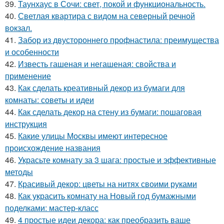
39.
Таунхаус в Сочи: свет, покой и функциональность.
40.
Светлая квартира с видом на северный речной
вокзал.
41.
Забор из двустороннего профнастила: преимущества
и особенности
42.
Известь гашеная и негашеная: свойства и
применение
43.
Как сделать креативный декор из бумаги для
комнаты: советы и идеи
44.
Как сделать декор на стену из бумаги: пошаговая
инструкция
45.
Какие улицы Москвы имеют интересное
происхождение названия
46.
Украсьте комнату за 3 шага: простые и эффективные
методы
47.
Красивый декор: цветы на нитях своими руками
48.
Как украсить комнату на Новый год бумажными
поделками: мастер-класс
49.
4 простые идеи декора: как преобразить ваше