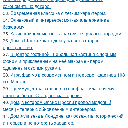
сэкономить на декоре.
33.
Современная классика с лёгким характером.
34.
Оливковый в интерьере: мягкая альтернатива
бежевому.
35.
Какие природные места находятся рядом с городом
36.
Дом в Шанхае: как вдохнуть свет в старое
пространство.
37.
В центре гостиной - небольшая картина с чёрным
фоном и приклеенным на неё макраме - пером,
сделанным своими руками.
38.
Игра фактур в современном интерьере: квартира 108
м в Москве.
39.
Преимущества заборов из профнастила: почему
стоит выбрать 'Стандарт мастеровит
40.
Дом, в котором Элвис Пресли провёл медовый
месяц - теперь с обновлённым интерьером.
41.
Дом Xviii века в Лондоне: как освежить исторический
интерьер и не потерять характер.