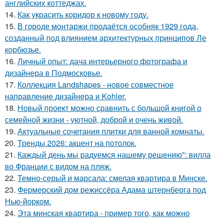
английских коттеджах.
14.
Как украсить коридор к новому году.
15.
В городе монтаржи продаётся особняк 1929 года,
созданный под влиянием архитектурных принципов Ле
корбюзье.
16.
Личный опыт: дача интерьерного фотографа и
дизайнера в Подмосковье.
17.
Коллекция Landshapes - новое совместное
направление дизайнера и Kohler.
18.
Новый проект можно сравнить с большой книгой о
семейной жизни - уютной, доброй и очень живой.
19.
Актуальные сочетания плитки для ванной комнаты.
20.
Тренды 2026: акцент на потолок.
21.
Каждый день мы радуемся нашему решению": вилла
во Франции с видом на пляж.
22.
Темно-серый и марсала: смелая квартира в Минске.
23.
Фермерский дом режиссёра Адама штернберга под
Нью-йорком.
24.
Эта минская квартира - пример того, как можно