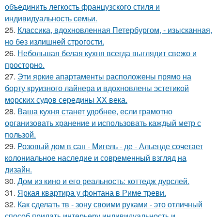
объединить легкость французского стиля и
индивидуальность семьи.
25.
Классика, вдохновленная Петербургом, - изысканная,
но без излишней строгости.
26.
Небольшая белая кухня всегда выглядит свежо и
просторно.
27.
Эти яркие апартаменты расположены прямо на
борту круизного лайнера и вдохновлены эстетикой
морских судов середины XX века.
28.
Ваша кухня станет удобнее, если грамотно
организовать хранение и использовать каждый метр с
пользой.
29.
Розовый дом в сан - Мигель - де - Альенде сочетает
колониальное наследие и современный взгляд на
дизайн.
30.
Дом из кино и его реальность: коттедж дурслей.
31.
Яркая квартира у фонтана в Риме треви.
32.
Как сделать тв - зону своими руками - это отличный
способ придать интерьеру индивидуальность и