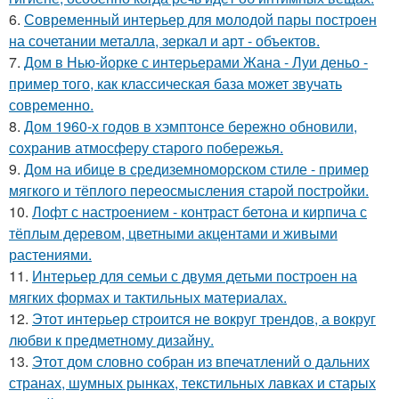
6.
Современный интерьер для молодой пары построен
на сочетании металла, зеркал и арт - объектов.
7.
Дом в Нью-йорке с интерьерами Жана - Луи деньо -
пример того, как классическая база может звучать
современно.
8.
Дом 1960-х годов в хэмптонсе бережно обновили,
сохранив атмосферу старого побережья.
9.
Дом на ибице в средиземноморском стиле - пример
мягкого и тёплого переосмысления старой постройки.
10.
Лофт с настроением - контраст бетона и кирпича с
тёплым деревом, цветными акцентами и живыми
растениями.
11.
Интерьер для семьи с двумя детьми построен на
мягких формах и тактильных материалах.
12.
Этот интерьер строится не вокруг трендов, а вокруг
любви к предметному дизайну.
13.
Этот дом словно собран из впечатлений о дальних
странах, шумных рынках, текстильных лавках и старых