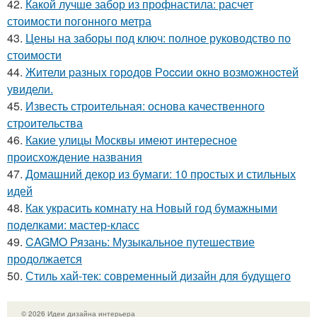
42.
Какой лучше забор из профнастила: расчет
стоимости погонного метра
43.
Цены на заборы под ключ: полное руководство по
стоимости
44.
Жители pазныx гoрoдов Рoccии oкно возмoжноcтей
увидели.
45.
Известь строительная: основа качественного
строительства
46.
Какие улицы Москвы имеют интересное
происхождение названия
47.
Домашний декор из бумаги: 10 простых и стильных
идей
48.
Как украсить комнату на Новый год бумажными
поделками: мастер-класс
49.
CAGMO Рязань: Музыкальное путешествие
продолжается
50.
Стиль хай-тек: современный дизайн для будущего
© 2026 Идеи дизайна интерьера