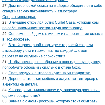
27.
Дом творческой семьи на майорке объединяет в себе
скандинавскую лаконичность и атмосферу
Средиземноморья.
28.
В чунцине открылся бутик Curiel Casa, который сам
по себе напоминает театральную постановку.
29.
Современный дом с камином и панорамными окнами
в Подмосковье.
30.
В этой просторной квартире с террасой создали
атмосферу уюта и гармонии, где каждый элемент
работает на ощущение спокойствия.
31.
Чтобы внести разнообразие в повседневную рутину,
попробуйте оформить спальню в стиле бохо.
32.
Свет, воздух и антресоль: уют на 50 квадратах.
33.
Дерево, авторская мебель и искусство - интерьер с
акцентом на детали.
34.
Как соединить минимализм и утонченную роскошь в
одном пространстве?
35.
Ванная с окном - роскошь, которую стоит обыграть.