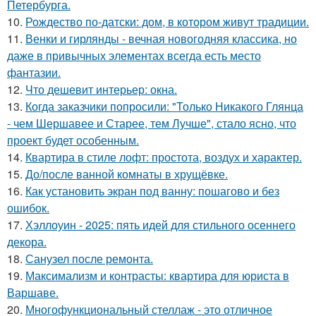
Петербурга.
10.
Рождество по-датски: дом, в котором живут традиции.
11.
Венки и гирлянды - вечная новогодняя классика, но
даже в привычных элементах всегда есть место
фантазии.
12.
Что дешевит интерьер: окна.
13.
Когда заказчики попросили: "Только Никакого Глянца
- чем Шершавее и Старее, тем Лучше", стало ясно, что
проект будет особенным.
14.
Квартира в стиле лофт: простота, воздух и характер.
15.
До/после ванной комнаты в хрущёвке.
16.
Как установить экран под ванну: пошагово и без
ошибок.
17.
Хэллоуин - 2025: пять идей для стильного осеннего
декора.
18.
Санузел после ремонта.
19.
Максимализм и контрасты: квартира для юриста в
Варшаве.
20.
Многофункциональный стеллаж - это отличное