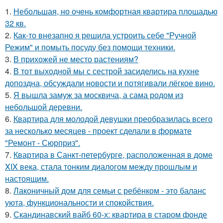
1.
Небольшая, но очень комфортная квартира площадью
32 кв.
2.
Как-то внезапно я решила устроить себе "Ручной
Режим" и помыть посуду без помощи техники.
3.
В прихожей не место растениям?
4.
В тот выходной мы с сестрой засиделись на кухне
допоздна, обсуждали новости и потягивали лёгкое вино.
5.
Я вышла замуж за москвича, а сама родом из
небольшой деревни.
6.
Квартира для молодой девушки преобразилась всего
за несколько месяцев - проект сделали в формате
"Ремонт - Сюрприз".
7.
Квартира в Санкт-петербурге, расположенная в доме
XIX века, стала тонким диалогом между прошлым и
настоящим.
8.
Лаконичный дом для семьи с ребёнком - это баланс
уюта, функциональности и спокойствия.
9.
Скандинавский вайб 60-х: квартира в старом фонде