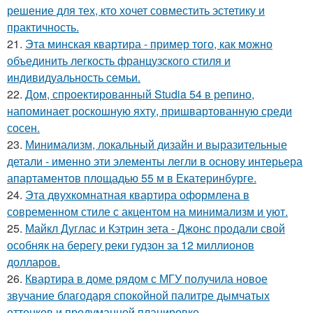
решение для тех, кто хочет совместить эстетику и
практичность.
21.
Эта минская квартира - пример того, как можно
объединить легкость французского стиля и
индивидуальность семьи.
22.
Дом, спроектированный Studia 54 в репино,
напоминает роскошную яхту, пришвартованную среди
сосен.
23.
Минимализм, локальный дизайн и выразительные
детали - именно эти элементы легли в основу интерьера
апартаментов площадью 55 м в Екатеринбурге.
24.
Эта двухкомнатная квартира оформлена в
современном стиле с акцентом на минимализм и уют.
25.
Майкл Дуглас и Кэтрин зета - Джонс продали свой
особняк на берегу реки гудзон за 12 миллионов
долларов.
26.
Квартира в доме рядом с МГУ получила новое
звучание благодаря спокойной палитре дымчатых
оттенков и продуманной планировке.