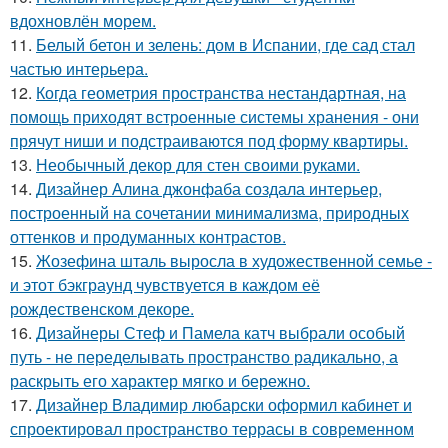
вдохновлён морем.
11.
Белый бетон и зелень: дом в Испании, где сад стал
частью интерьера.
12.
Когда геометрия пространства нестандартная, на
помощь приходят встроенные системы хранения - они
прячут ниши и подстраиваются под форму квартиры.
13.
Необычный декор для стен своими руками.
14.
Дизайнер Алина джонфаба создала интерьер,
построенный на сочетании минимализма, природных
оттенков и продуманных контрастов.
15.
Жозефина шталь выросла в художественной семье -
и этот бэкграунд чувствуется в каждом её
рождественском декоре.
16.
Дизайнеры Стеф и Памела катч выбрали особый
путь - не переделывать пространство радикально, а
раскрыть его характер мягко и бережно.
17.
Дизайнер Владимир любарски оформил кабинет и
спроектировал пространство террасы в современном