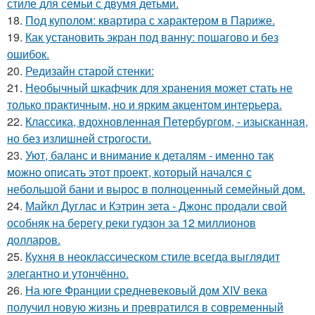
стиле для семьи с двумя детьми.
18.
Под куполом: квартира с характером в Париже.
19.
Как установить экран под ванну: пошагово и без
ошибок.
20.
Редизайн старой стенки:
21.
Необычный шкафчик для хранения может стать не
только практичным, но и ярким акцентом интерьера.
22.
Классика, вдохновленная Петербургом, - изысканная,
но без излишней строгости.
23.
Уют, баланс и внимание к деталям - именно так
можно описать этот проект, который начался с
небольшой бани и вырос в полноценный семейный дом.
24.
Майкл Дуглас и Кэтрин зета - Джонс продали свой
особняк на берегу реки гудзон за 12 миллионов
долларов.
25.
Кухня в неоклассическом стиле всегда выглядит
элегантно и утончённо.
26.
На юге Франции средневековый дом XIV века
получил новую жизнь и превратился в современный