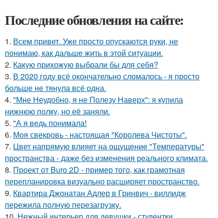
Последние обновления на сайте:
1.
Всем привет. Уже просто опускаются руки, не
понимаю, как дальше жить в этой ситуации.
2.
Какую прихожую выбрали бы для себя?
3.
В 2020 году всё окончательно сломалось - я просто
больше не тянула всё одна.
4.
"Мне Неудобно, я не Полезу Наверх": я купила
нижнюю полку, но её заняли.
5.
"А я ведь понимала!
6.
Моя свекровь - настоящая "Королева Чистоты".
7.
Цвет напрямую влияет на ощущение "Температуры"
пространства - даже без изменения реального климата.
8.
Проект от Buro 2D - пример того, как грамотная
перепланировка визуально расширяет пространство.
9.
Квартира Джонатан Адлер в Гринвич - виллидж
пережила полную перезагрузку.
10.
Нежный интерьер для девушки - студентки