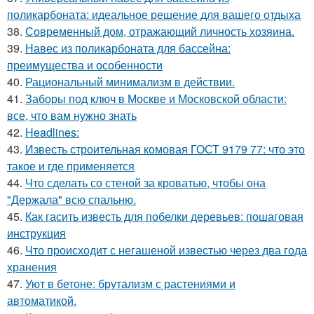
поликарбоната: идеальное решение для вашего отдыха
38.
Современный дом, отражающий личность хозяина.
39.
Навес из поликарбоната для бассейна:
преимущества и особенности
40.
Рациональный минимализм в действии.
41.
Заборы под ключ в Москве и Московской области:
все, что вам нужно знать
42.
Headlines:
43.
Известь строительная комовая ГОСТ 9179 77: что это
такое и где применяется
44.
Что сделать со стеной за кроватью, чтобы она
"Держала" всю спальню.
45.
Как гасить известь для побелки деревьев: пошаговая
инструкция
46.
Что происходит с негашеной известью через два года
хранения
47.
Уют в бетоне: брутализм с растениями и
автоматикой.