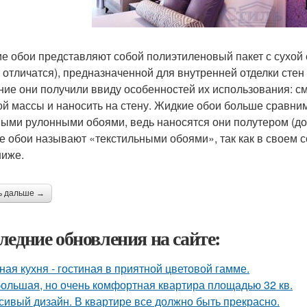
е обои представляют собой полиэтиленовый пакет с сухой с
 отличатся), предназначенной для внутренней отделки стен
ние они получили ввиду особенностей их использования: см
ой массы и наносить на стену. Жидкие обои больше сравни
ыми рулонными обоями, ведь наносятся они полутером (дощ
е обои называют «текстильными обоями», так как в своем с
ниже.
ь дальше →
ледние обновления на сайте:
ная кухня - гостиная в приятной цветовой гамме.
ольшая, но очень комфортная квартира площадью 32 кв.
сивый дизайн. В квартире все должно быть прекрасно.