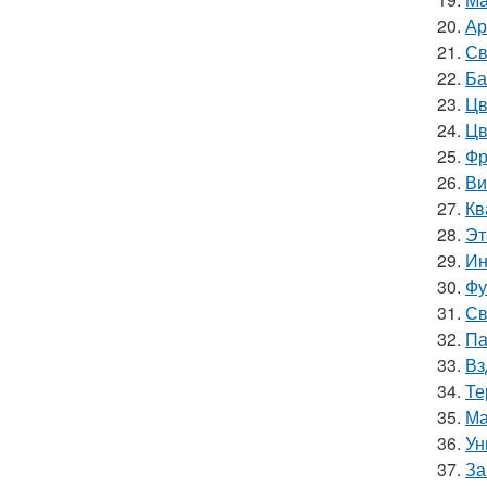
20.
Ар
21.
Св
22.
Ба
23.
Цв
24.
Цв
25.
Фр
26.
Ви
27.
Кв
28.
Эт
29.
Ин
30.
Фу
31.
Св
32.
Па
33.
Вз
34.
Те
35.
Ма
36.
Ун
37.
За