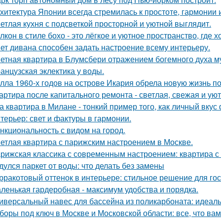
хитектура Японии всегда стремилась к простоте, гармонии 
етлая кухня с подсветкой просторной и уютной выглядит.
лкон в стиле бохо - это лёгкое и уютное пространство, где 
ет дивана способен задать настроение всему интерьеру.
етная квартира в Блумсбери отражением богемного духа му
анцузская эклектика у воды.
лла 1960-х годов на острове Икария обрела новую жизнь п
артира после капитального ремонта - светлая, свежая и уют
а квартира в Милане - тонкий пример того, как личный вку
терьер: свет и фактуры в гармонии.
нкциональность с видом на город.
етлая квартира с парижским настроением в Москве.
рижская классика с современным настроением: квартира с 
дулся паркет от воды: что делать без замены
рракотовый оттенок в интерьере: стильное решение для гос
ленькая гардеробная - максимум удобства и порядка.
иверсальный навес для бассейна из поликарбоната: идеал
боры под ключ в Москве и Московской области: все, что вам