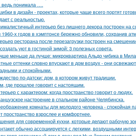
я ведь понимала ….
шибки в дизайн - проектах, которые чаще всего портят готов
дает с реальностью.
ималистичный интерьер без лишнего декора построен на с
 1960-х годов в хэмптонсе бережно обновили, сохранив ат
ерьер ресторана после перезагрузки построен на смешении
 создать уют в гостиной зимой: 3 полезных совета.
чше меньше да лучше: микроквартира Альдо чибика в Мила
тные оттенки словно впускают в дом воздух - они освежают
адными и спокойными.
ждество по-датски: дом, в котором живут традиции.
м, где прошлое говорит с настоящим.
терьер с характером: когда пространство говорит о людях.
анцузское настроение в спальном районе Челябинска.
еображение комнаты для молодого человека - спокойная п
т пространство взрослее и комфортнее.
шения для современной кухни, которые делают рабочую зо
нтакет обычно ассоциируется с легкими, воздушными интер
рк торп автономный дом в лесу под Нью-йорком построит.