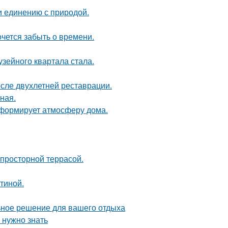
и единению с природой.
хочется забыть о времени.
зейного квартала стала.
осле двухлетней реставрации.
ная.
с формирует атмосферу дома.
просторной террасой.
тиной.
ьное решение для вашего отдыха
 нужно знать