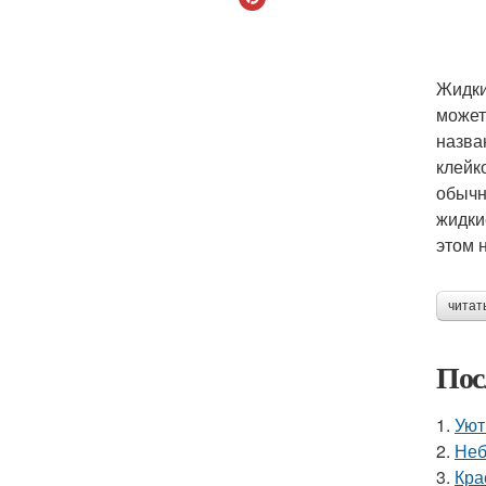
Жидки
может
назва
клейк
обычн
жидки
этом 
читат
Пос
1.
Уют
2.
Неб
3.
Кра