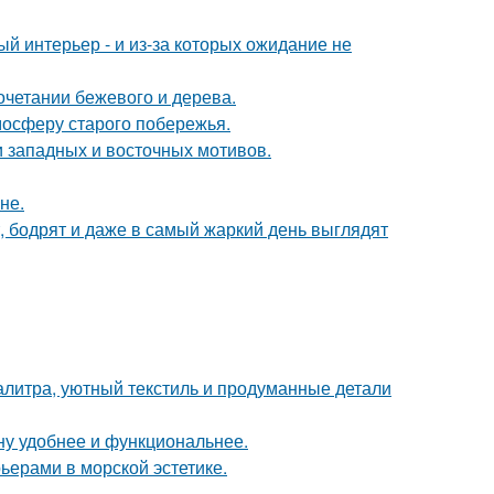
ый интерьер - и из-за которых ожидание не
очетании бежевого и дерева.
мосферу старого побережья.
 западных и восточных мотивов.
не.
, бодрят и даже в самый жаркий день выглядят
алитра, уютный текстиль и продуманные детали
ну удобнее и функциональнее.
ьерами в морской эстетике.