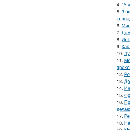
4.
"А 
5.
3 о
совпа
6.
Мин
7.
Дом
8.
Инт
9.
Как
10.
Лу
11.
Мя
прохл
12.
Ро
13.
До
14.
Ин
15.
Фр
16.
Пр
делаю
17.
Ре
18.
На
19.
Ма