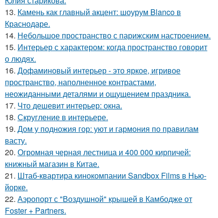
Юлия старикова.
13.
Камень как главный акцент: шоурум Blanco в
Краснодаре.
14.
Небольшое пространство с парижским настроением.
15.
Интерьер с характером: когда пространство говорит
о людях.
16.
Дофаминовый интерьер - это яркое, игривое
пространство, наполненное контрастами,
неожиданными деталями и ощущением праздника.
17.
Что дешевит интерьер: окна.
18.
Скругление в интерьере.
19.
Дом у подножия гор: уют и гармония по правилам
васту.
20.
Огромная черная лестница и 400 000 кирпичей:
книжный магазин в Китае.
21.
Штаб-квартира кинокомпании Sandbox Films в Нью-
йорке.
22.
Аэропорт с "Воздушной" крышей в Камбодже от
Foster + Partners.