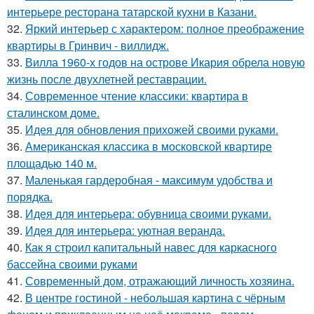
интерьере ресторана татарской кухни в Казани.
32.
Яркий интерьер с характером: полное преображение
квартиры в Гринвич - виллидж.
33.
Вилла 1960-х годов на острове Икария обрела новую
жизнь после двухлетней реставрации.
34.
Современное чтение классики: квартира в
сталинском доме.
35.
Идея для обновления прихожей своими руками.
36.
Американская классика в московской квартире
площадью 140 м.
37.
Маленькая гардеробная - максимум удобства и
порядка.
38.
Идея для интерьера: обувница своими руками.
39.
Идея для интерьера: уютная веранда.
40.
Как я строил капитальный навес для каркасного
бассейна своими руками
41.
Современный дом, отражающий личность хозяина.
42.
В центре гостиной - небольшая картина с чёрным