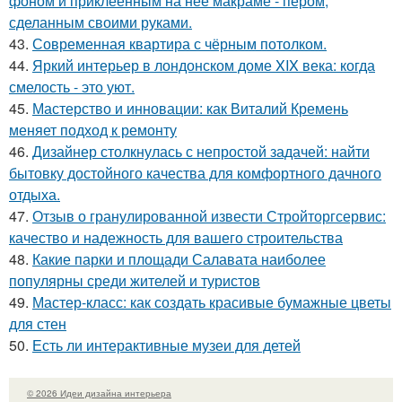
фоном и приклеенным на неё макраме - пером,
сделанным своими руками.
43.
Современная квартира с чёрным потолком.
44.
Яркий интерьер в лондонском доме XIX века: когда
смелость - это уют.
45.
Мастерство и инновации: как Виталий Кремень
меняет подход к ремонту
46.
Дизайнер столкнулась с непростой задачей: найти
бытовку достойного качества для комфортного дачного
отдыха.
47.
Отзыв о гранулированной извести Стройторгсервис:
качество и надежность для вашего строительства
48.
Какие парки и площади Салавата наиболее
популярны среди жителей и туристов
49.
Мастер-класс: как создать красивые бумажные цветы
для стен
50.
Есть ли интерактивные музеи для детей
© 2026 Идеи дизайна интерьера