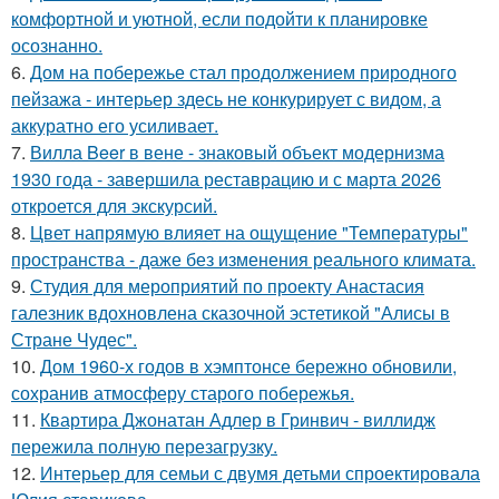
комфортной и уютной, если подойти к планировке
осознанно.
6.
Дом на побережье стал продолжением природного
пейзажа - интерьер здесь не конкурирует с видом, а
аккуратно его усиливает.
7.
Вилла Beer в вене - знаковый объект модернизма
1930 года - завершила реставрацию и с марта 2026
откроется для экскурсий.
8.
Цвет напрямую влияет на ощущение "Температуры"
пространства - даже без изменения реального климата.
9.
Студия для мероприятий по проекту Анастасия
галезник вдохновлена сказочной эстетикой "Алисы в
Стране Чудес".
10.
Дом 1960-х годов в хэмптонсе бережно обновили,
сохранив атмосферу старого побережья.
11.
Квартира Джонатан Адлер в Гринвич - виллидж
пережила полную перезагрузку.
12.
Интерьер для семьи с двумя детьми спроектировала