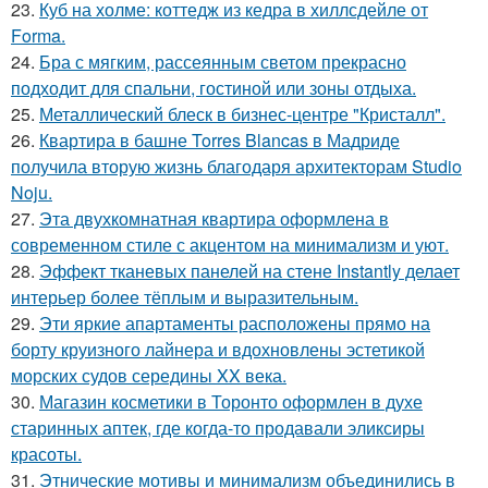
23.
Куб на холме: коттедж из кедра в хиллсдейле от
Forma.
24.
Бра с мягким, рассеянным светом прекрасно
подходит для спальни, гостиной или зоны отдыха.
25.
Металлический блеск в бизнес-центре "Кристалл".
26.
Квартира в башне Torres Blancas в Мадриде
получила вторую жизнь благодаря архитекторам Studio
Noju.
27.
Эта двухкомнатная квартира оформлена в
современном стиле с акцентом на минимализм и уют.
28.
Эффект тканевых панелей на стене Instantly делает
интерьер более тёплым и выразительным.
29.
Эти яркие апартаменты расположены прямо на
борту круизного лайнера и вдохновлены эстетикой
морских судов середины XX века.
30.
Магазин косметики в Торонто оформлен в духе
старинных аптек, где когда-то продавали эликсиры
красоты.
31.
Этнические мотивы и минимализм объединились в